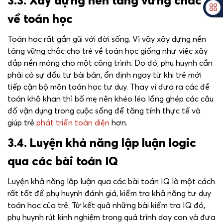
3.3. Xây dựng nền tảng vững chắc
về toán học
Toán học rất gần gũi với đời sống. Vì vậy xây dựng nền
tảng vững chắc cho trẻ về toán học giống như việc xây
đắp nền móng cho một công trình. Do đó, phụ huynh cần
phải có sự đầu tư bài bản, ổn định ngay từ khi trẻ mới
tiếp cận bộ môn toán học tư duy. Thay vì đưa ra các đề
toán khô khan thì bố mẹ nên khéo léo lồng ghép các câu
đố vận dụng trong cuộc sống để tăng tính thực tế và
giúp trẻ
phát triển toàn diện
hơn.
3.4. Luyện khả năng lập luận logic
qua các bài toán IQ
Luyện khả năng lập luận qua các bài toán IQ là một cách
rất tốt để phụ huynh đánh giá, kiểm tra khả năng tư duy
toán học của trẻ. Từ kết quả những bài kiểm tra IQ đó,
phụ huynh rút kinh nghiệm trong quá trình dạy con và đưa