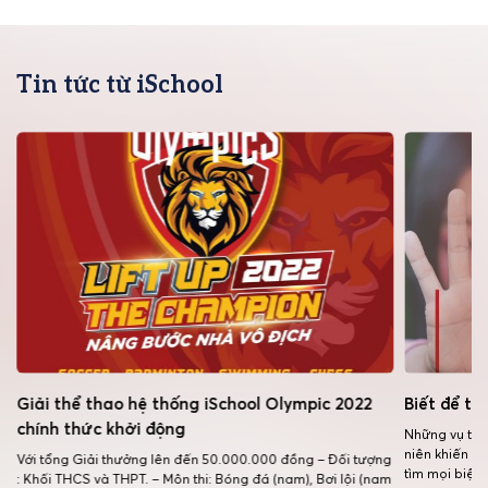
Tin tức từ iSchool
Giải thể thao hệ thống iSchool Olympic 2022
Biết để tr
chính thức khởi động
Những vụ tấn 
niên khiến c
Với tổng Giải thưởng lên đến 50.000.000 đồng – Đối tượng
tìm mọi biện
: Khối THCS và THPT. – Môn thi: Bóng đá (nam), Bơi lội (nam