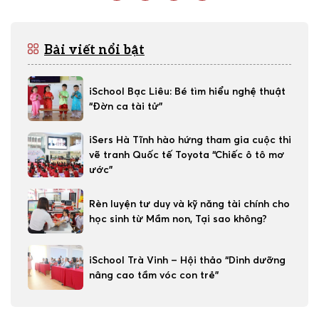
Bài viết nổi bật
iSchool Bạc Liêu: Bé tìm hiểu nghệ thuật
“Đờn ca tài tử”
iSers Hà Tĩnh hào hứng tham gia cuộc thi
vẽ tranh Quốc tế Toyota “Chiếc ô tô mơ
ước”
Rèn luyện tư duy và kỹ năng tài chính cho
học sinh từ Mầm non, Tại sao không?
iSchool Trà Vinh – Hội thảo “Dinh dưỡng
nâng cao tầm vóc con trẻ”