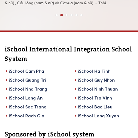
chặt hơn, tra
,
& nữ) , Cầu lông (nam & nữ) và Cờ vua (nam & nữ). – Thời
… Tuy nhiên,
gian: Từ 12/9 đến ngày 22/10/2022. – Địa điểm: + Chung kết
khu vực […]
iSchool International Integration School
System
iSchool Cam Pha
iSchool Ha Tinh
iSchool Quang Tri
iSchool Quy Nhon
iSchool Nha Trang
iSchool Ninh Thuan
iSchool Long An
iSchool Tra Vinh
iSchool Soc Trang
iSchool Bac Lieu
iSchool Rach Gia
iSchool Long Xuyen
Sponsored by iSchool system