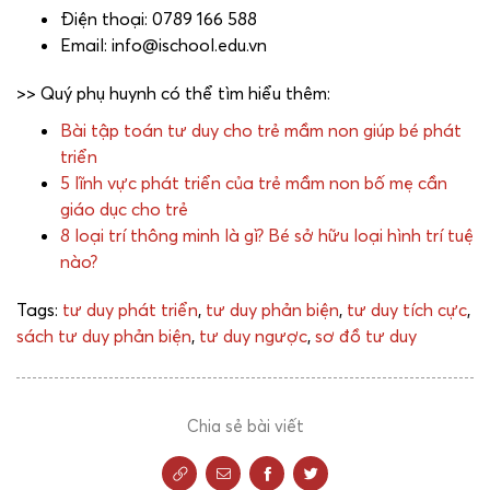
Điện thoại: 0789 166 588
Email: info@ischool.edu.vn
>> Quý phụ huynh có thể tìm hiểu thêm:
Bài tập toán tư duy cho trẻ mầm non giúp bé phát
triển
5 lĩnh vực phát triển của trẻ mầm non bố mẹ cần
giáo dục cho trẻ
8 loại trí thông minh là gì? Bé sở hữu loại hình trí tuệ
nào?
Tags:
tư duy phát triển
,
tư duy phản biện
,
tư duy tích cực
,
sách tư duy phản biện
,
tư duy ngược
,
sơ đồ tư duy
Chia sẻ bài viết