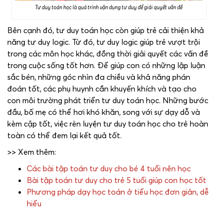
Tư duy toán học là quá trình vận dụng tư duy để giải quyết vấn đề
Bên cạnh đó, tư duy toán học còn giúp trẻ cải thiện khả
năng tư duy logic. Từ đó, tư duy logic giúp trẻ vượt trội
trong các môn học khác, đồng thời giải quyết các vấn đề
trong cuộc sống tốt hơn. Để giúp con có những lập luận
sắc bén, những góc nhìn đa chiều và khả năng phán
đoán tốt, các phụ huynh cần khuyến khích và tạo cho
con môi trường phát triển tư duy toán học. Những bước
đầu, bố mẹ có thể hơi khó khăn, song với sự dạy dỗ và
kèm cặp tốt, việc rèn luyện tư duy toán học cho trẻ hoàn
toàn có thể đem lại kết quả tốt.
>> Xem thêm:
Các bài tập toán tư duy cho bé 4 tuổi nên học
Bài tập toán tư duy cho trẻ 5 tuổi giúp con học tốt
Phương pháp dạy học toán ở tiểu học đơn giản, dễ
hiểu