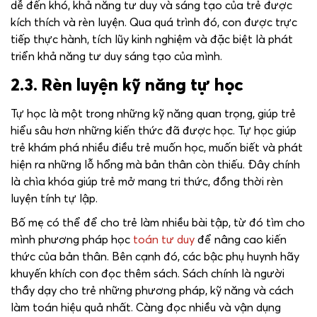
dễ đến khó, khả năng tư duy và sáng tạo của trẻ được
kích thích và rèn luyện. Qua quá trình đó, con được trực
tiếp thực hành, tích lũy kinh nghiệm và đặc biệt là phát
triển khả năng tư duy sáng tạo của mình.
2.3. Rèn luyện kỹ năng tự học
Tự học là một trong những kỹ năng quan trọng, giúp trẻ
hiểu sâu hơn những kiến ​​thức đã được học. Tự học giúp
trẻ khám phá nhiều điều trẻ muốn học, muốn biết và phát
hiện ra những lỗ hổng mà bản thân còn thiếu. Đây chính
là chìa khóa giúp trẻ mở mang tri thức, đồng thời rèn
luyện tính tự lập.
Bố mẹ có thể để cho trẻ làm nhiều bài tập, từ đó tìm cho
mình phương pháp học
toán tư duy
để nâng cao kiến ​​
thức của bản thân. Bên cạnh đó, các bậc phụ huynh hãy
khuyến khích con đọc thêm sách. Sách chính là người
thầy dạy cho trẻ những phương pháp, kỹ năng và cách
làm toán hiệu quả nhất. Càng đọc nhiều và vận dụng