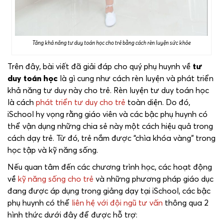
Tăng khả năng tư duy toán học cho trẻ bằng cách rèn luyện sức khỏe
Trên đây, bài viết đã giải đáp cho quý phụ huynh về
tư
duy toán học
là gì cung như cách rèn luyện và phát triển
khả năng tư duy này cho trẻ. Rèn luyện tư duy toán học
là cách
phát triển tư duy cho trẻ
toàn diện. Do đó,
iSchool hy vọng rằng giáo viên và các bậc phụ huynh có
thể vận dụng những chia sẻ này một cách hiệu quả trong
cách dạy trẻ. Từ đó, trẻ nắm được “chìa khóa vàng” trong
học tập và kỹ năng sống.
Nếu quan tâm đến các chương trình học, các hoạt động
về
kỹ năng sống cho trẻ
và những phương pháp giáo dục
đang được áp dụng trong giảng dạy tại iSchool, các bậc
phụ huynh có thể
liên hệ với đội ngũ tư vấn
thông qua 2
hình thức dưới đây để được hỗ trợ: