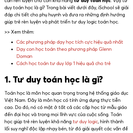
cần rèn luyện cho con khả năng
tư duy toán học
. Vậy tư
duy toán học là gì? Trong bài viết dưới đây, iSchool sẽ giải
đáp chi tiết cho phụ huynh và đưa ra những định hướng
giúp trẻ rèn luyện và phát triển tư duy logic toán học.
>> Xem thêm:
Các phương pháp dạy học tích cực hiệu quả nhất
Dạy con học toán theo phương pháp Glenn
Doman
Cách học toán tư duy lớp 1 hiệu quả cho trẻ
1. Tư duy toán học là gì?
Toán học là môn học quan trọng trong hệ thống giáo dục
Việt Nam. Đây là môn học có tính ứng dụng thực tiễn
cao. Do đó, nó có mặt ở tất cả các cấp học từ mẫu giáo
đến đại học và trong mọi lĩnh vực của cuộc sống. Toán
học giúp trẻ rèn luyện khả năng
tư duy logic
, hình thành
lối suy nghĩ độc lập nhạy bén, từ đó giải quyết các vấn đề