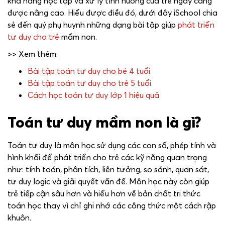
khả năng học tập và xử lý tình huống của trẻ ngày càng
được nâng cao. Hiểu được điều đó, dưới đây iSchool chia
sẻ đến quý phụ huynh những dạng bài tập giúp
phát triển
tư duy cho trẻ
mầm non.
>> Xem thêm:
Bài tập toán tư duy cho bé 4 tuổi
Bài tập toán tư duy cho trẻ 5 tuổi
Cách học toán tư duy lớp 1 hiệu quả
Toán tư duy mầm non là gì?
Toán tư duy là môn học sử dụng các con số, phép tính và
hình khối để phát triển cho trẻ các kỹ năng quan trọng
như: tính toán, phân tích, liên tưởng, so sánh, quan sát,
tư duy logic và giải quyết vấn đề. Môn học này còn giúp
trẻ tiếp cận sâu hơn và hiểu hơn về bản chất tri thức
toán học thay vì chỉ ghi nhớ các công thức một cách rập
khuôn.