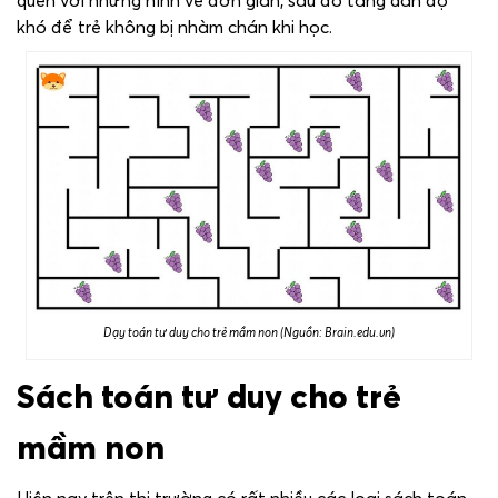
quen với những hình vẽ đơn giản, sau đó tăng dần độ
khó để trẻ không bị nhàm chán khi học.
Dạy toán tư duy cho trẻ mầm non (Nguồn: Brain.edu.vn)
Sách toán tư duy cho trẻ
mầm non
Hiện nay trên thị trường có rất nhiều các loại sách toán