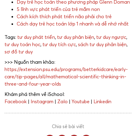
Dạy trẻ học toán theo phương pháp Glenn Doman
5 lĩnh vực phát triển của trẻ mầm non
Cách kích thích phát triển não phải cho trẻ
Cách dạy trẻ học toán lớp 1 nhanh và dễ nhớ nhất
Tags:
tư duy phát triển
,
tư duy phản biện
,
tư duy ngược
,
tư duy toán học
,
tư duy tích cực
,
sách tư duy phản biện
,
sơ đồ tư duy
>>> Nguồn tham khảo:
https://extension.psu.edu/programs/betterkidcare/early-
care/tip-pages/all/mathematical-scientific-thinking-in-
three-and-four-year-olds
Khám phá thêm về iSchool:
Facebook
|
Instagram
|
Zalo
|
Youtube
|
Linkedin
Chia sẻ bài viết