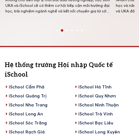
UKA và iSchool sẽ có thêm cơ hội tiếp cận môi trường đại
học và nâng 
học, trải nghiệm ngành nghề và kết nối chuyên gia từ sớm
và UKA đã ph
thông qua chương trình hợp tác chiến lược giữa Hệ thống
tập huấn kỹ 
Trường Quốc tế Song ngữ Học viện […]
quy tụ 48 cán
Hệ thống trường Hội nhập Quốc tế
iSchool
iSchool Cẩm Phả
iSchool Hà Tĩnh
iSchool Quảng Trị
iSchool Quy Nhơn
iSchool Nha Trang
iSchool Ninh Thuận
iSchool Long An
iSchool Trà Vinh
iSchool Sóc Trăng
iSchool Bạc Liêu
iSchool Rạch Giá
iSchool Long Xuyên