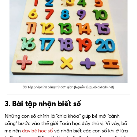
Bài tập phép tính cộng trừ đơn giản (Nguồn: Bizweb.dktcdn.net)
3. Bài tập nhận biết số
Những con số chính là “chìa khóa” giúp bé mở “cánh
cổng” bước vào thế giới Toán học đầy thú vị. Vì vậy, bố
mẹ nên
dạy bé học số
và nhận biết các con số khi ở lứa