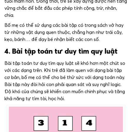
tuổi mầm non. Đồng thời, trẻ sẽ xây dựng được nền tảng
vững chắc để bắt đầu các phép tính cộng, trừ, nhân,
chia.
Bố mẹ có thể sử dụng các bài tập có trong sách vở hay
từ những vật dụng quen thuộc, chẳng hạn như trái cây,
kẹo, bánh… để dạy bé nhận biết các con số.
4. Bài tập toán tư duy tìm quy luật
Bài tập toán tư duy tìm quy luật sẽ khó hơn một chút so
với các dạng trên. Khi trẻ đã làm quen với dạng bài tập
cơ bản, bố mẹ có thể cho bé thử sức với dạng toán này.
Bài tập này đòi hỏi con phải quan sát và suy nghĩ logic.
Độ khó của chúng sẽ khiến con muốn chinh phục và tăng
khả năng tự tìm tòi, học hỏi.