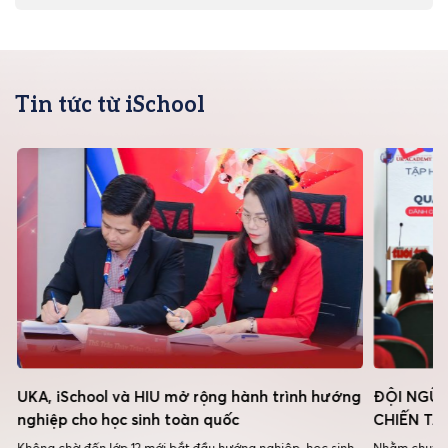
Tin tức từ iSchool
UKA, iSchool và HIU mở rộng hành trình hướng
ĐỘI NGŨ 
nghiệp cho học sinh toàn quốc
CHIẾN TẠ
Không chờ đến lớp 12 mới bắt đầu hướng nghiệp, học sinh
Nhằm chuyên 