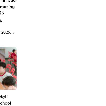
Mình Của
Amazing
26
A
 2025
 là sân
g tạo và
trò
 nhịp để
g hành
hát […]
đợi
School