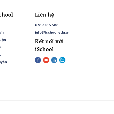
chool
Liên hệ
h
0789 166 588
ơn
info@ischool.edu.vn
huận
Kết nối với
h
iSchool
u
uyên