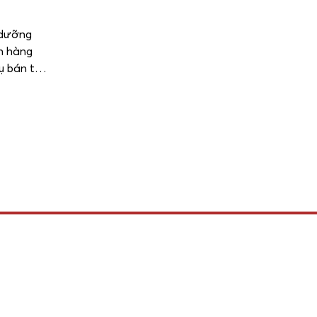
 dưỡng
n hàng
ụ bán trú
chuẩn hóa
năng
 thiết yếu
về thể