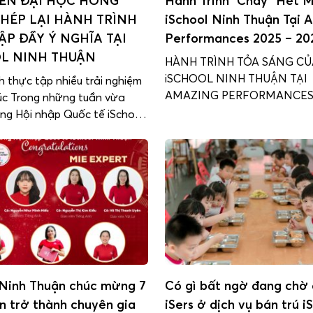
IÊN ĐẠI HỌC HỒNG
Hành Trình “Cháy” Hết 
HÉP LẠI HÀNH TRÌNH
iSchool Ninh Thuận Tại 
ẬP ĐẦY Ý NGHĨA TẠI
Performances 2025 – 20
L NINH THUẬN
HÀNH TRÌNH TỎA SÁNG CỦ
iSCHOOL NINH THUẬN TẠI
h thực tập nhiều trải nghiệm
AMAZING PERFORMANCES
úc Trong những tuần vừa
“Amazing Performances 2025”
ng Hội nhập Quốc tế iSchool
khấu hội tụ của đam mê, sán
ận đã đồng hành cùng các
tinh thần gắn kết – nơi thầy 
viên đến từ Đại học Quốc tế
iSchool Ninh Thuận cùng hòa
g (HIU) trong chương trình
kể câu chuyện đặc biệt tron
 sư phạm chuyên ngành Tiểu
trình 15 năm hình thành và p
đây, các bạn […]
 Ninh Thuận chúc mừng 7
Có gì bất ngờ đang chờ 
ên trở thành chuyên gia
iSers ở dịch vụ bán trú i