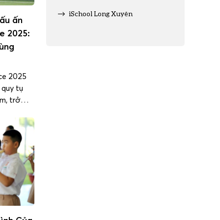
iSchool Long Xuyên
dấu ấn
e 2025:
cùng
ce 2025
 quy tụ
m, trở
àu ý
g hệ
y. Trong
ận đã
 hệ thống