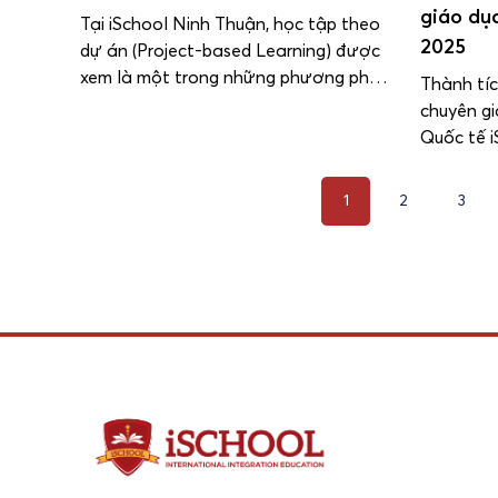
giáo dụ
Tại iSchool Ninh Thuận, học tập theo
2025
dự án (Project-based Learning) được
xem là một trong những phương pháp
Thành tí
giáo dục trọng tâm, nhằm giúp học
chuyên g
sinh chủ động tiếp cận kiến thức, phát
Quốc tế 
triển tư duy sáng tạo và rèn luyện kỹ
khi có 07
năng thực hành. Trong năm học này,
nhận Mic
1
2
3
phương pháp đã được triển […]
Expert (M
dục sáng 
danh hiệ
[…]