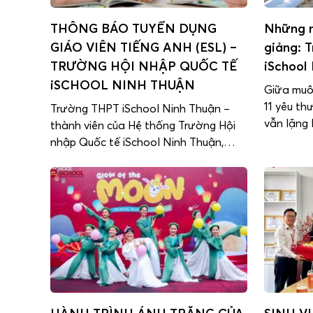
THÔNG BÁO TUYỂN DỤNG
Những n
GIÁO VIÊN TIẾNG ANH (ESL) –
giảng: T
TRƯỜNG HỘI NHẬP QUỐC TẾ
iSchool
iSCHOOL NINH THUẬN
Giữa muôn
11 yêu th
Trường THPT iSchool Ninh Thuận –
vẫn lặng 
thành viên của Hệ thống Trường Hội
nơi không
nhập Quốc tế iSchool Ninh Thuận,
tươi rực 
được thành lập từ tháng 07/2011, là
vệ, là nh
đơn vị giáo dục uy tín với hơn 14 năm
phòng, kỹ
phát triển, đồng hành cùng phụ huynh
và học sinh tại tỉnh Khánh Hòa. Nhằm
đáp ứng nhu cầu […]