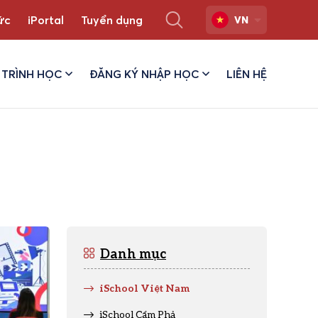
ức
iPortal
Tuyển dụng
VN
TRÌNH HỌC
ĐĂNG KÝ NHẬP HỌC
LIÊN HỆ
Danh mục
iSchool Việt Nam
iSchool Cẩm Phả