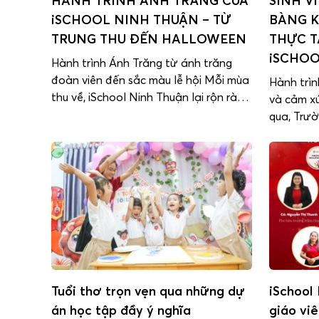
HÀNH TRÌNH ÁNH TRĂNG CỦA
SINH V
iSCHOOL NINH THUẬN – TỪ
BÀNG K
TRUNG THU ĐẾN HALLOWEEN
THỰC T
iSCHOO
Hành trình Ánh Trăng từ ánh trăng
đoàn viên đến sắc màu lễ hội Mỗi mùa
Hành trìn
thu về, iSchool Ninh Thuận lại rộn ràng
và cảm x
trong không khí của những lễ hội đặc
qua, Trườ
sắc – nơi học sinh được trải nghiệm,
Ninh Thu
sáng tạo và sống trọn từng khoảnh
bạn sinh 
khắc tuổi thơ.Khởi đầu với “Hành trình
Hồng Bàn
Ánh […]
thực tập
học. Tại 
Tuổi thơ trọn vẹn qua những dự
iSchool
án học tập đầy ý nghĩa
giáo vi