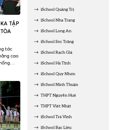
iSchool Quảng Trị
iSchool Nha Trang
UKA TẬP
 TÒA
iSchool Long An
iSchool Sóc Trăng
ng tác
iSchool Rạch Giá
 nâng cao
thống
iSchool Hà Tĩnh
 cùng báo
iSchool Quy Nhơn
h tập
ào ngày
iSchool Ninh Thuận
 cán bộ
THPT Nguyễn Huệ
THPT Việt Nhật
iSchool Trà Vinh
iSchool Bạc Liêu