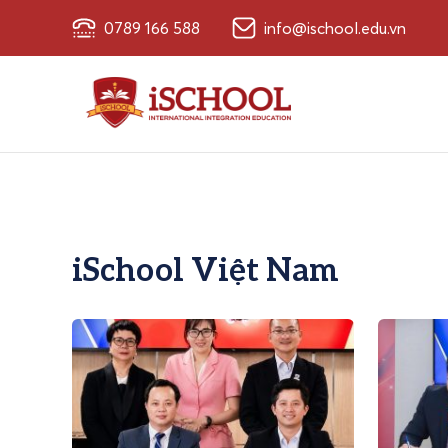
0789 166 588
info@ischool.edu.vn
iSchool Việt Nam