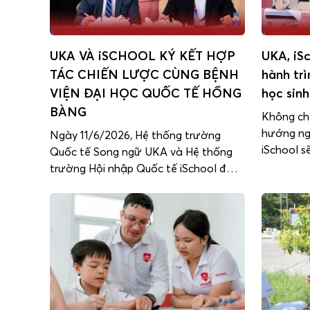
UKA VÀ iSCHOOL KÝ KẾT HỢP
UKA, iS
TÁC CHIẾN LƯỢC CÙNG BỆNH
hành tr
VIỆN ĐẠI HỌC QUỐC TẾ HỒNG
học sin
BÀNG
Không ch
hướng ng
Ngày 11/6/2026, Hệ thống trường
iSchool s
Quốc tế Song ngữ UKA và Hệ thống
trường đạ
trường Hội nhập Quốc tế iSchool đã
nghề và k
chính thức ký kết Biên bản ghi nhớ
thông qua
hợp tác (MOU) cùng Bệnh viện Đại
lược giữ
học Quốc tế Hồng Bàng, mở ra bước
Song ngữ
phát triển mới trong hành trình xây
dựng môi trường học đường […]