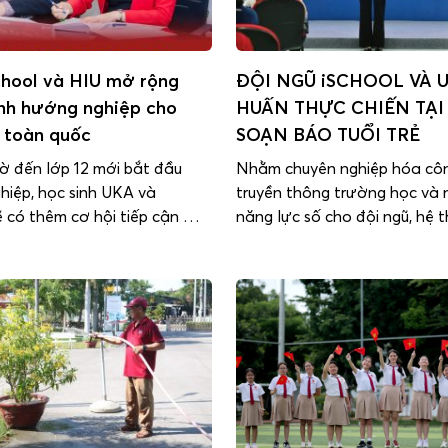
chool và HIU mở rộng
ĐỘI NGŨ iSCHOOL VÀ 
ình hướng nghiệp cho
HUẤN THỰC CHIẾN TẠI
h toàn quốc
SOẠN BÁO TUỔI TRẺ
ờ đến lớp 12 mới bắt đầu
Nhằm chuyên nghiệp hóa cô
hiệp, học sinh UKA và
truyền thông trường học và
ẽ có thêm cơ hội tiếp cận môi
năng lực số cho đội ngũ, hệ 
i học, trải nghiệm ngành
iSchool và UKA đã phối hợp
ết nối chuyên gia từ sớm
Tuổi Trẻ tổ chức chương trìn
 chương trình hợp tác chiến
huấn kỹ năng truyền thông v
a Hệ thống Trường Quốc tế
16/5/2026. Sự kiện quy tụ 48
 Học viện […]
quản lý, nhân sự […]