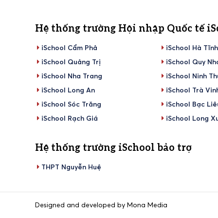
Hệ thống trường Hội nhập Quốc tế iS
iSchool Cẩm Phả
iSchool Hà Tĩn
iSchool Quảng Trị
iSchool Quy Nh
iSchool Nha Trang
iSchool Ninh T
iSchool Long An
iSchool Trà Vin
iSchool Sóc Trăng
iSchool Bạc Liê
iSchool Rạch Giá
iSchool Long X
Hệ thống trường iSchool bảo trợ
THPT Nguyễn Huệ
Designed and developed by Mona Media