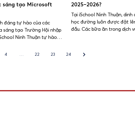
c sáng tạo Microsoft
2025–2026?
Tại iSchool Ninh Thuận, dinh
học đường luôn được đặt lê
ch đáng tự hào của các
đầu. Các bữa ăn trong dịch v
ia sáng tạo Trường Hội nhập
được nghiên cứu khoa học, 
iSchool Ninh Thuận tự hào
khẩu phần, đảm bảo đầy đủ 
 giáo viên xuất sắc đạt chứng
lượng, vi chất và dưỡng chất
rosoft Innovative Educator
4
…
22
23
24
cho sự phát triển toàn diện 
IEE) 2025 – chuyên gia giáo
chất – trí […]
tạo của Microsoft. Đây là
u danh giá dành cho những