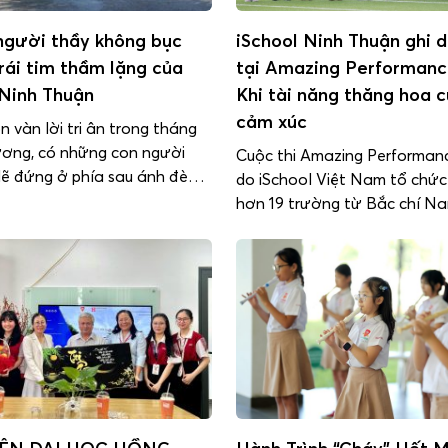
gười thầy không bục
iSchool Ninh Thuận ghi 
rái tim thầm lặng của
tại Amazing Performanc
 Ninh Thuận
Khi tài năng thăng hoa 
cảm xúc
 vàn lời tri ân trong tháng
ương, có những con người
Cuộc thi Amazing Performan
lẽ đứng ở phía sau ánh đèn –
do iSchool Việt Nam tổ chức
 có tiếng vỗ tay hay hoa
hơn 19 trường từ Bắc chí Na
rỡ. Họ là cô lao công, chú bảo
thành sân chơi nghệ thuật gi
ững anh chị nhân viên văn
nghĩa dành cho học sinh tron
 thuật – […]
thống iSchool và UK Academ
đó, Trường iSchool Ninh Thu
xuất sắc giành Giải Nhì toàn
[…]