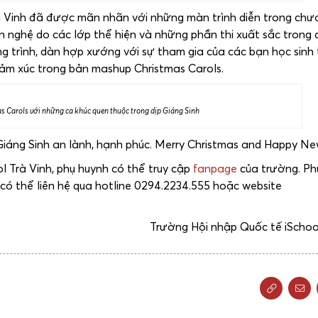
à Vinh đã được mãn nhãn với những màn trình diễn trong chư
n nghệ do các lớp thể hiện và những phần thi xuất sắc trong 
ng trình, dàn hợp xướng với sự tham gia của các bạn học sinh 
ảm xúc trong bản mashup Christmas Carols.
 Carols với những ca khúc quen thuộc trong dịp Giáng Sinh
iáng Sinh an lành, hạnh phúc. Merry Christmas and Happy Ne
 Trà Vinh, phụ huynh có thể truy cập
fanpage
của trường. Ph
 có thể liên hệ qua hotline 0294.2234.555 hoặc website
Trường Hội nhập Quốc tế iSchoo