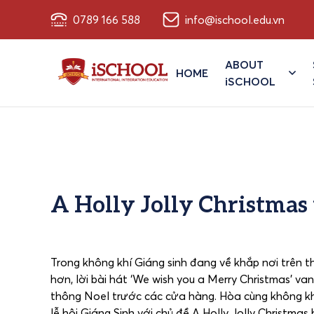
0789 166 588
info@ischool.edu.vn
ABOUT
HOME
iSCHOOL
A Holly Jolly Christmas 
Trong không khí Giáng sinh đang về khắp nơi trên t
hơn, lời bài hát ‘We wish you a Merry Christmas’ va
thông Noel trước các cửa hàng. Hòa cùng không khí
lễ hội Giáng Sinh với chủ đề A Holly Jolly Christma