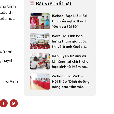
Bài viết nổi bật
ơng trình
cuộc thi
iSchool Bạc Liêu: Bé
tiểu học
tìm hiểu nghệ thuật
“Đờn ca tài tử”
iSers Hà Tĩnh hào
hứng tham gia cuộc
thi vẽ tranh Quốc tế
w Year!
Toyota “Chiếc ô tô
Rèn luyện tư duy và
mơ ước”
ụ huynh
kỹ năng tài chính cho
học sinh từ Mầm non,
Tại sao không?
iSchool Trà Vinh –
l Trà Vinh
Hội thảo “Dinh dưỡng
nâng cao tầm vóc
con trẻ”