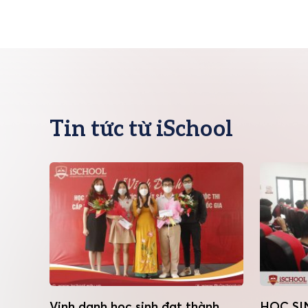
Tin tức từ iSchool
 báu
Vinh danh học sinh đạt thành
HỌC SI