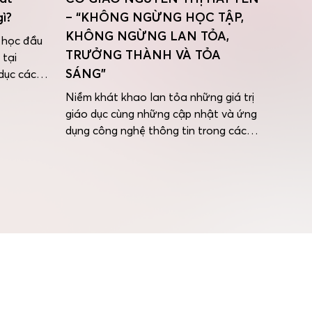
gì?
– “KHÔNG NGỪNG HỌC TẬP,
KHÔNG NGỪNG LAN TỎA,
 học đầu
TRƯỞNG THÀNH VÀ TỎA
 tại
SÁNG”
dục các
a việc bảo
Niềm khát khao lan tỏa những giá trị
t liệu tái
giáo dục cùng những cập nhật và ứng
học tập,
dụng công nghệ thông tin trong các
bài giảng, Nguyễn Thị Hải Yến – Giáo
viên Tiếng Anh, Tổ trưởng Chuyên môn
của Trường Hộp nhập Quốc tế iSchool
Quảng Trị luôn mang đến những bài
giảng ý nghĩa […]