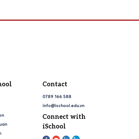
hool
Contact
0789 166 588
info@ischool.edu.vn
on
Connect with
huan
iSchool
h