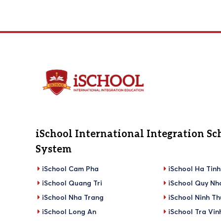
iSchool International Integration Sc
System
iSchool Cam Pha
iSchool Ha Tinh
iSchool Quang Tri
iSchool Quy Nh
iSchool Nha Trang
iSchool Ninh T
iSchool Long An
iSchool Tra Vin