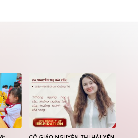
ất
CÔ GIÁO NGUYỄN THỊ HẢI YẾN