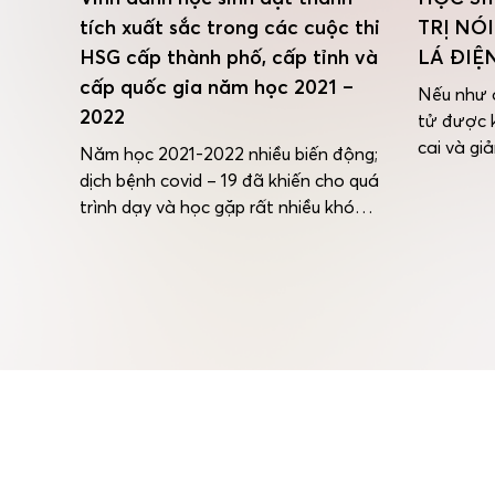
 Race
tích xuất sắc trong các cuộc thi
TRỊ NÓ
ảng
HSG cấp thành phố, cấp tỉnh và
LÁ ĐIỆN
cấp quốc gia năm học 2021 –
Nếu như ở
2022
tử được 
trí
cai và gi
nay,
Năm học 2021-2022 nhiều biến động;
thì khi d
p 1 –
dịch bệnh covid – 19 đã khiến cho quá
biến tướn
nh
trình dạy và học gặp rất nhiều khó
thể hiện 
nổi
khăn. Cùng với sự động viên, chỉ đạo
giới trẻ t
c bạn
kịp thời của cấp trên, sự đồng hành
vòng
ủng hộ của quý bậc phụ huynh, thầy và
trò nhà trường đã rất nỗ lực, […]