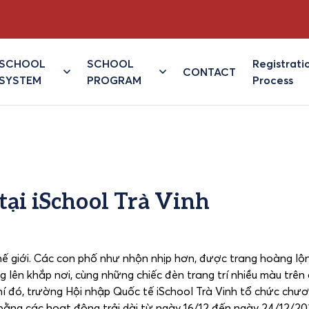
SCHOOL
SCHOOL
Registrati
CONTACT
SYSTEM
PROGRAM
Process
tại iSchool Trà Vinh
hế giới. Các con phố như nhộn nhịp hơn, được trang hoàng lộ
ng lên khắp nơi, cùng những chiếc đèn trang trí nhiều màu trên
 đó, trường Hội nhập Quốc tế iSchool Trà Vinh tổ chức chươ
s bằng các hoạt động trải dài từ ngày 16/12 đến ngày 24/12/20