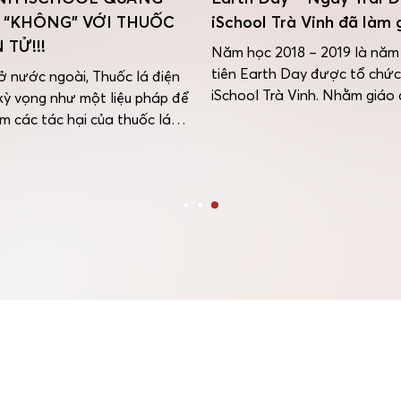
I “KHÔNG” VỚI THUỐC
iSchool Trà Vinh đã làm 
 TỬ!!!
Năm học 2018 – 2019 là năm
tiên Earth Day được tổ chức
 nước ngoài, Thuốc lá điện
iSchool Trà Vinh. Nhằm giáo 
kỳ vọng như một liệu pháp để
bé ý thức tầm quan trọng củ
ảm các tác hại của thuốc lá
vệ môi trường, sử dụng các vậ
u nhập vào Việt Nam, nó đã bị
chế để làm đồ chơi, dụng cụ 
g, trở thành một trào lưu
để tạo nên “một thế […]
đẳng cấp, sự sành điệu của
ại nhiều […]