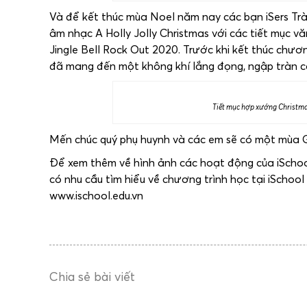
Và để kết thúc mùa Noel năm nay các bạn iSers Tr
âm nhạc A Holly Jolly Christmas với các tiết mục vă
Jingle Bell Rock Out 2020. Trước khi kết thúc chươ
đã mang đến một không khí lắng đọng, ngập tràn c
Tiết mục hợp xướng Christmas
Mến chúc quý phụ huynh và các em sẽ có một mùa G
Để xem thêm về hình ảnh các hoạt động của iSchool
có nhu cầu tìm hiểu về chương trình học tại iSchool
www.ischool.edu.vn
Chia sẻ bài viết