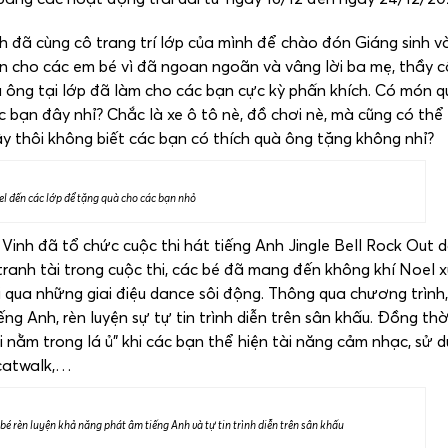
h đã cùng cô trang trí lớp của mình để chào đón Giáng sinh 
n cho các em bé vì đã ngoan ngoãn và vâng lời ba mẹ, thầy c
 ông tại lớp đã làm cho các bạn cực kỳ phấn khích. Có món qu
 bạn đây nhỉ? Chắc là xe ô tô nè, đồ chơi nè, mà cũng có thể
y thôi không biết các bạn có thích quà ông tặng không nhỉ?
l đến các lớp để tặng quà cho các bạn nhỏ
 Vinh đã tổ chức cuộc thi hát tiếng Anh Jingle Bell Rock Out 
ranh tài trong cuộc thi, các bé đã mang đến không khí Noel 
 qua những giai điệu dance sôi động. Thông qua chương trình,
g Anh, rèn luyện sự tự tin trình diễn trên sân khấu. Đồng thờ
 nằm trong lá ủ” khi các bạn thể hiện tài năng cảm nhạc, sử 
 catwalk,…
 bé rèn luyện khả năng phát âm tiếng Anh và tự tin trình diễn trên sân khấu