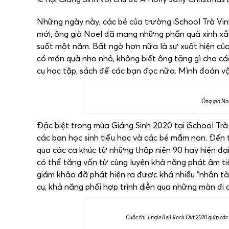
Những ngày này, các bé của trường iSchool Trà Vin
mới, ông già Noel đã mang những phần quà xinh xắ
suốt một năm. Bất ngờ hơn nữa là sự xuất hiện của
có món quà nho nhỏ, không biết ông tặng gì cho các
cụ học tập, sách để các bạn đọc nữa. Mình đoán vậ
Ông già Noe
Đặc biệt trong mùa Giáng Sinh 2020 tại iSchool Trà
các bạn học sinh tiểu học và các bé mầm non. Đến t
qua các ca khúc từ những thập niên 90 hay hiện đại
có thể tăng vốn từ cùng luyện khả năng phát âm tiến
giám khảo đã phát hiện ra được khá nhiều “nhân tài
cụ, khả năng phối hợp trình diễn qua những màn đi
Cuộc thi Jingle Bell Rock Out 2020 giúp các