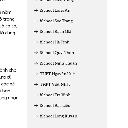
iSchool Long An
và năm
ô trong
iSchool Sóc Trăng
à to to,
iSchool Rạch Giá
 là dụng
iSchool Hà Tĩnh
iSchool Quy Nhơn
iSchool Ninh Thuận
dành cho
THPT Nguyễn Huệ
xưa cũ
 các bé
THPT Việt Nhật
i ban
iSchool Trà Vinh
dụng nhạc
iSchool Bạc Liêu
iSchool Long Xuyên