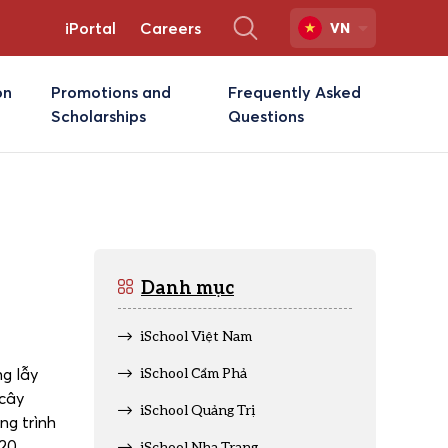
iPortal
Careers
VN
on
Promotions and
Frequently Asked
Scholarships
Questions
Danh mục
iSchool Việt Nam
ng lẫy
iSchool Cẩm Phả
 cây
iSchool Quảng Trị
ng trình
20.
iSchool Nha Trang