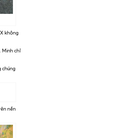
9X không
 Minh chỉ
g chúng
rên nền
.