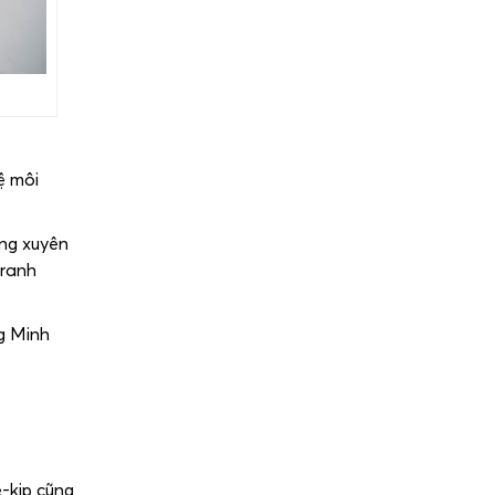
ệ môi
ờng xuyên
tranh
g Minh
ê-kip cũng