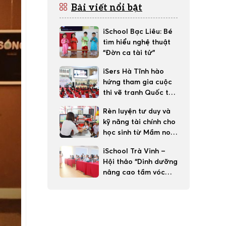
Bài viết nổi bật
iSchool Bạc Liêu: Bé
tìm hiểu nghệ thuật
“Đờn ca tài tử”
iSers Hà Tĩnh hào
hứng tham gia cuộc
thi vẽ tranh Quốc tế
Toyota “Chiếc ô tô
Rèn luyện tư duy và
mơ ước”
kỹ năng tài chính cho
học sinh từ Mầm non,
Tại sao không?
iSchool Trà Vinh –
Hội thảo “Dinh dưỡng
nâng cao tầm vóc
con trẻ”