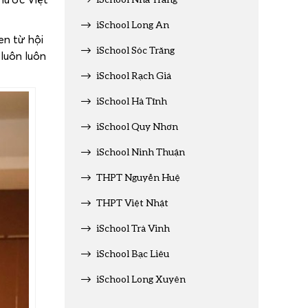
iSchool Long An
en từ hội
iSchool Sóc Trăng
luôn luôn
iSchool Rạch Giá
iSchool Hà Tĩnh
iSchool Quy Nhơn
iSchool Ninh Thuận
THPT Nguyễn Huệ
THPT Việt Nhật
iSchool Trà Vinh
iSchool Bạc Liêu
iSchool Long Xuyên