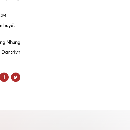
HCM.
m huyết
ng Nhung
 Dantri.vn