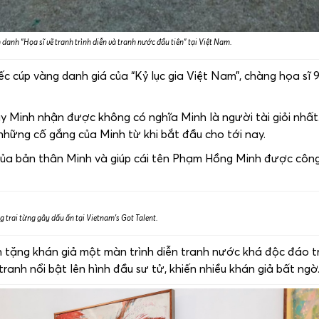
anh “Họa sĩ vẽ tranh trình diễn và tranh nước đầu tiên” tại Việt Nam.
c cúp vàng danh giá của “Kỷ lục gia Việt Nam”, chàng họa sĩ 
 Minh nhận được không có nghĩa Minh là người tài giỏi nhất.
những cố gắng của Minh từ khi bắt đầu cho tới nay.
 của bản thân Minh và giúp cái tên Phạm Hồng Minh được côn
 trai từng gây dấu ấn tại Vietnam’s Got Talent.
 tặng khán giả một màn trình diễn tranh nước khá độc đáo t
ranh nổi bật lên hình đầu sư tử, khiến nhiều khán giả bất ngờ