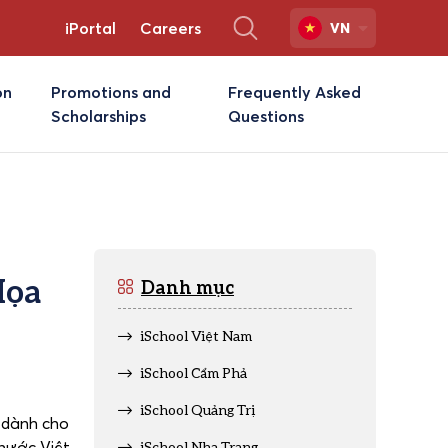
iPortal
Careers
VN
on
Promotions and
Frequently Asked
Scholarships
Questions
Họa
Danh mục
iSchool Việt Nam
iSchool Cẩm Phả
iSchool Quảng Trị
m dành cho
 nước Việt
iSchool Nha Trang