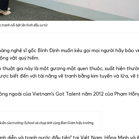
 tranh nổi bật lên hình đầu sư tử.
chàng nghệ sĩ gốc Bình Định muốn kêu gọi mọi người hãy bảo v
ộng vật quý hiếm.
ảo thuật gia này là một gương mặt quen thuộc, xuất hiện thư
ược biết đến với tài năng vẽ tranh bằng kim tuyến và lửa, vẽ 
vòng ngoài của Vietnam’s Got Talent năm 2012 của Phạm Hồn
kiện của trường iSchool và chụp ảnh cùng Ban Giám hiệu trường.
rình diễn và tranh nước đầu tiên” tại Việt Nam, Hồng Minh và 