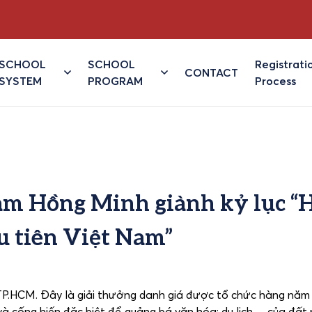
SCHOOL
SCHOOL
Registrati
CONTACT
SYSTEM
PROGRAM
Process
ạm Hồng Minh giành kỷ lục “
ầu tiên Việt Nam”
ại TP.HCM. Đây là giải thưởng danh giá được tổ chức hàng nă
à cống hiến đặc biệt để quảng bá văn hóa; du lịch… của đất