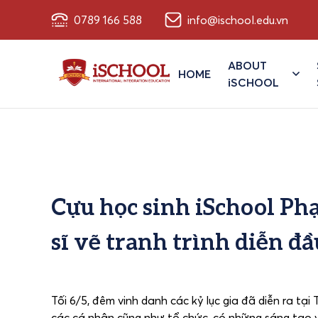
0789 166 588
info@ischool.edu.vn
ABOUT
HOME
iSCHOOL
Cựu học sinh iSchool Ph
sĩ vẽ tranh trình diễn đ
Tối 6/5, đêm vinh danh các kỷ lục gia đã diễn ra t
các cá nhân cũng như tổ chức, có những sáng tạo v