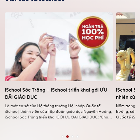
iSchool Sóc Trăng – iSchool triển khai gói ƯU
iSchool Só
ĐÃI GIÁO DỤC
nhiên của
Là một cơ sở của Hệ thống trường Hội nhập Quốc tế
Nằm trong kế
iSchool, thành viên của Tập đoàn giáo dục Nguyễn Hoàng,
trường, sáng
,
iSchool Sóc Trăng triển khai GÓI ƯU ĐÃI GIÁO DỤC: “Chọn
Quốc tế iSch
lựa cho con – Tương lai vẹn toàn”, phổ biến rộng rãi đến tất
tập thực tế t
cả học sinh đăng ký nhập học tại […]
phá hệ sinh 