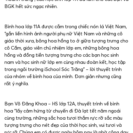
BGK hết sức ngạc nhiên.
Bình hoa lớp 11A được cắm trong chiếc nón lá Việt Nam,
“gắn liền hình ảnh người phụ nữ Việt Nam và những cô
giáo thời xưa, bông hoa hồng to ở giữa tượng trưng cho
cô Cầm, giáo viên chủ nhiệm lớp em, những bông hoa
hồng và đồng tiền tượng trưng cho các bạn học sinh
nam và học sinh nữ lớp em cùng nhau đoàn kết, học tập
trong ngôi trường iSchool Sóc Trăng” – lời thuyết trình
của nhóm về bình hoa của mình. Đơn giản nhưng cũng
rất ý nghĩa.
Bạn Võ Đăng Khoa – HS lớp 12A, thuyết trình về bình
hoa “lấy cảm hứng từ chuyến đi Đà lạt tết năm ngoái
cùng trường, những sắc hoa tươi thắm rực rỡ sắc màu
tượng trưng cho nét đẹp của thời học sinh, vui tươi và
rực rỡ. Chúng em có được ngày hôm nay là nhờ công dạy