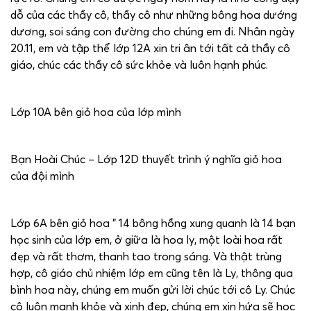
dỗ của các thầy cô, thầy cô như những bông hoa dướng
dương, soi sáng con đường cho chúng em đi. Nhân ngày
20.11, em và tập thể lớp 12A xin tri ân tới tất cả thầy cô
giáo, chúc các thầy cô sức khỏe và luôn hạnh phúc.
Lớp 10A bên giỏ hoa của lớp mình
Bạn Hoài Chúc – Lớp 12D thuyết trình ý nghĩa giỏ hoa
của đội mình
Lớp 6A bên giỏ hoa ” 14 bông hồng xung quanh là 14 bạn
học sinh của lớp em, ở giữa là hoa ly, một loài hoa rất
đẹp và rất thơm, thanh tao trong sáng. Và thật trùng
hợp, cô giáo chủ nhiệm lớp em cũng tên là Ly, thông qua
bình hoa này, chúng em muốn gửi lời chúc tới cô Ly. Chúc
cô luôn mạnh khỏe và xinh đẹp, chúng em xin hứa sẽ học