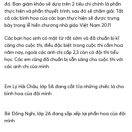
đó. Ban giám khảo sẽ dựa trên 2 tiêu chí chính là phần
thực hiện và phần thuyết trình, sau đó sẽ chấm giải. Tất
cả các bình hoa của các bạn thực hiện sẽ được trưng
bày trong lễ hiến chương nhà giáo Việt Nam 20.11
Các bạn học sinh có mặt từ rất sớm và đã chuẩn bị kĩ
càng cho cuộc thi, điều đặc biệt trong cuộc thi cắm hoa
năm nay, ngoài các anh chị cấp 2,3 còn có đội thi tiểu
học. Các em cũng đã chuẩn bị sẵn sàng cho cuộc thi với
các anh chị của mình.
Em Lý Hải Châu, lớp 5A đang cắt tỉa những chiếc lá cho
bình hoa của đội mình
Bé Đông Nghi, lớp 2A đang sắp xếp lại phần hoa của đội
mình