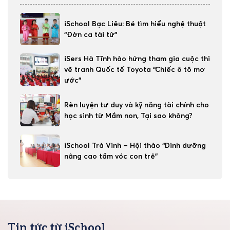
iSchool Bạc Liêu: Bé tìm hiểu nghệ thuật
“Đờn ca tài tử”
iSers Hà Tĩnh hào hứng tham gia cuộc thi
vẽ tranh Quốc tế Toyota “Chiếc ô tô mơ
ước”
Rèn luyện tư duy và kỹ năng tài chính cho
học sinh từ Mầm non, Tại sao không?
iSchool Trà Vinh – Hội thảo “Dinh dưỡng
nâng cao tầm vóc con trẻ”
Tin tức từ iSchool