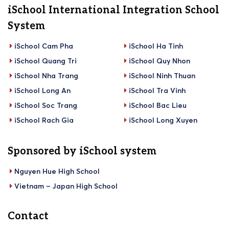
iSchool International Integration School
System
iSchool Cam Pha
iSchool Ha Tinh
iSchool Quang Tri
iSchool Quy Nhon
iSchool Nha Trang
iSchool Ninh Thuan
iSchool Long An
iSchool Tra Vinh
iSchool Soc Trang
iSchool Bac Lieu
iSchool Rach Gia
iSchool Long Xuyen
Sponsored by iSchool system
Nguyen Hue High School
Vietnam – Japan High School
Contact