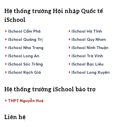
Hệ thống trường Hội nhập Quốc tế
iSchool
iSchool Cẩm Phả
iSchool Hà Tĩnh
iSchool Quảng Trị
iSchool Quy Nhơn
iSchool Nha Trang
iSchool Ninh Thuận
iSchool Long An
iSchool Trà Vinh
iSchool Sóc Trăng
iSchool Bạc Liêu
iSchool Rạch Giá
iSchool Long Xuyên
Hệ thống trường iSchool bảo trợ
THPT Nguyễn Huệ
Liên hệ