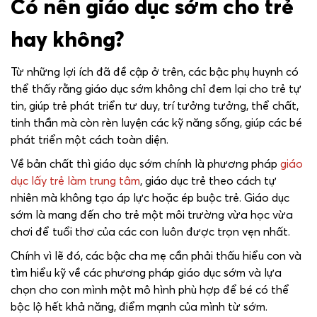
Có nên giáo dục sớm cho trẻ
hay không?
Từ những lợi ích đã đề cập ở trên, các bậc phụ huynh có
thể thấy rằng giáo dục sớm không chỉ đem lại cho trẻ tự
tin, giúp trẻ phát triển tư duy, trí tưởng tưởng, thể chất,
tinh thần mà còn rèn luyện các kỹ năng sống, giúp các bé
phát triển một cách toàn diện.
Về bản chất thì giáo dục sớm chính là phương pháp
giáo
dục lấy trẻ làm trung tâm
, giáo dục trẻ theo cách tự
nhiên mà không tạo áp lực hoặc ép buộc trẻ. Giáo dục
sớm là mang đến cho trẻ một môi trường vừa học vừa
chơi để tuổi thơ của các con luôn được trọn vẹn nhất.
Chính vì lẽ đó, các bậc cha mẹ cần phải thấu hiểu con và
tìm hiểu kỹ về các phương pháp giáo dục sớm và lựa
chọn cho con mình một mô hình phù hợp để bé có thể
bộc lộ hết khả năng, điểm mạnh của mình từ sớm.