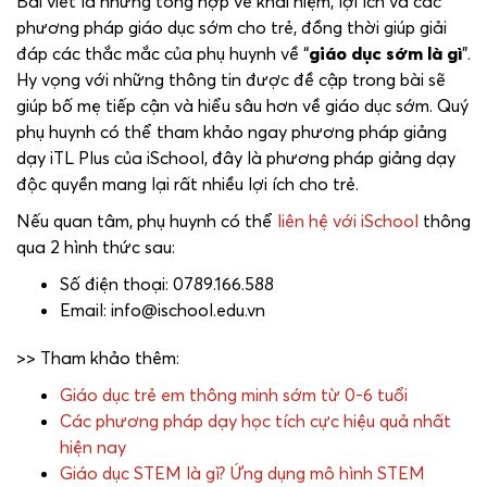
Bài viết là những tổng hợp về khái niệm, lợi ích và các
phương pháp giáo dục sớm cho trẻ, đồng thời giúp giải
đáp các thắc mắc của phụ huynh về “
giáo dục sớm là gì
”.
Hy vọng với những thông tin được đề cập trong bài sẽ
giúp bố mẹ tiếp cận và hiểu sâu hơn về giáo dục sớm. Quý
phụ huynh có thể tham khảo ngay phương pháp giảng
dạy iTL Plus của iSchool, đây là phương pháp giảng dạy
độc quyền mang lại rất nhiều lợi ích cho trẻ.
Nếu quan tâm, phụ huynh có thể
liên hệ với iSchool
thông
qua 2 hình thức sau:
Số điện thoại: 0789.166.588
Email: info@ischool.edu.vn
>> Tham khảo thêm:
Giáo dục trẻ em thông minh sớm từ 0-6 tuổi
Các phương pháp dạy học tích cực hiệu quả nhất
hiện nay
Giáo dục STEM là gì? Ứng dụng mô hình STEM