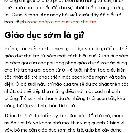
không chỉ giúp cho trẻ phát triển khả năng tư duy, nhận
thức mà còn tạo tiền đề cho sự phát triển trong tương
lai. Cùng iSchool đọc ngay bài viết dưới đây để hiểu rõ
hơn về
phương pháp giáo dục sớm cho trẻ
.
Giáo dục sớm là gì?
Bố mẹ cần hiểu rõ khái niệm giáo dục sớm là gì để có thể
giáo dục cho trẻ từ sớm một cách hiệu quả. Giáo dục sớm
là cách gọi của các phương pháp giáo dục được áp dụng
cho trẻ trong giai đoạn từ 0 – 6 tuổi, nhằm tạo điều kiện
tốt nhất để trẻ phát triển một cách khỏe mạnh và toàn
diện. Ở độ tuổi này, trí não của trẻ sẽ được phát triển tốt
nhất, có thể tiếp thu những điều mới một cách nhanh
chóng. Trẻ sẽ hình thành được những thói quen tốt, khả
năng tự lập và tinh thần tích cực…
Đồng thời, ở độ tuổi này, trẻ cũng bắt đầu tò mò, mong
muốn tìm tòi và khám phá mọi thứ xung quanh. Chính vì
vậy, bố mẹ cần giáo dục sớm cho trẻ, giúp bé xây dựng