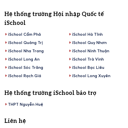
Hệ thống trường Hội nhập Quốc tế
iSchool
iSchool Cẩm Phả
iSchool Hà Tĩnh
iSchool Quảng Trị
iSchool Quy Nhơn
iSchool Nha Trang
iSchool Ninh Thuận
iSchool Long An
iSchool Trà Vinh
iSchool Sóc Trăng
iSchool Bạc Liêu
iSchool Rạch Giá
iSchool Long Xuyên
Hệ thống trường iSchool bảo trợ
THPT Nguyễn Huệ
Liên hệ