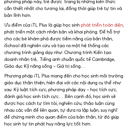
phương pháp này, trẻ được trang bị những kiến thức
cần thiết nhất cho tương lai, đồng thời giúp trẻ tự tin và
bản lĩnh hơn.
Ưu điểm của iTL Plus là giúp học sinh
phát triển toàn diện
,
phát triển một cách nhân bản và khai phóng. Để hỗ trợ
cho các bé khám phá được tiềm năng của bản thân,
iSchool đã nghiên cứu và tạo ra một hệ thống các
chương trình giảng dạy như: Chương trình Kiến tạo
doanh nhân trẻ, Tiếng anh chuẩn quốc tế Cambridge,
Giáo dục Kỹ năng sống – Giá trị sống…
Phương pháp iTL Plus mang đến cho học sinh môi trường
giáo dục thân thiện, hiện đại với các nội dung cụ thể như
sau: Kỷ luật tích cực, phương pháp dạy – học tích cực,
đánh giá học sinh tích cực… Bên cạnh đó, học sinh sẽ
được học cách tự tìm tòi, nghiên cứu, thảo luận cùng
nhau các vấn đề liên quan, tự đưa ra lập luận, suy nghĩ
để chứng minh cho quan điểm của bản thân, từ đó giúp
học sinh tự tin phát huy năng lực tốt hơn.