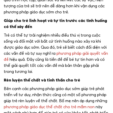
tượng của trẻ sẽ trở nên dễ dàng hơn khi vận dụng các
phương pháp giáo dục sớm cho trẻ.
Giúp cho trẻ linh hoạt và tự tin trước các tình huống
có thể xảy đến
Trẻ có thể tự trải nghiệm nhiều điều thú vị trong cuộc
sống và đối mặt với bất cứ tình huống nào xảy ra khi
được giáo dục sớm. Qua đó, trẻ sẽ biết cách đối diện với
các vấn đề và tự suy nghĩ ra
phương pháp giải quyết vấn
đề
hiệu quả. Đây cũng là tiền đề để bé tự tin hơn và có
thể giải quyết tốt các vấn đề mà bản thân gặp phải
trong tương lai.
Rèn luyện thể chất và tinh thần cho trẻ
Bên cạnh các phương pháp giáo dục sớm giúp trẻ phát
triển về tư duy, nhận thức cũng có một số phương pháp
giúp trẻ rèn luyện về thể chất. Bố mẹ nên áp dụng những
phương pháp giáo dục thể chất cho trẻ mầm non
này
một cách phù hợp để giúp trẻ có sức khỏe tốt, phát triển