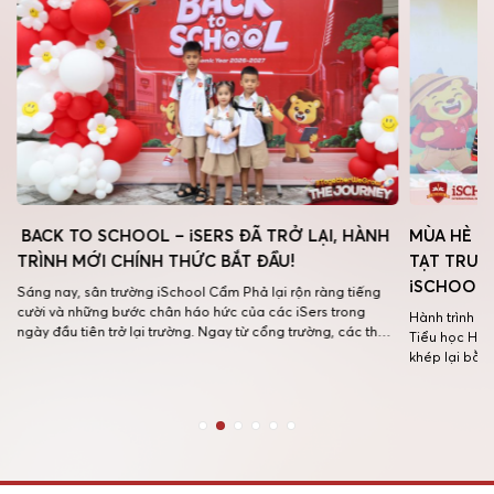
BACK TO SCHOOL – iSERS ĐÃ TRỞ LẠI, HÀNH
MÙA HÈ R
TRÌNH MỚI CHÍNH THỨC BẮT ĐẦU!
TẠT TRƯỜ
iSCHOOL 
Sáng nay, sân trường iSchool Cẩm Phả lại rộn ràng tiếng
cười và những bước chân háo hức của các iSers trong
Hành trình h
ngày đầu tiên trở lại trường. Ngay từ cổng trường, các thầy
Tiểu học Hội
g
cô đã có mặt từ sớm để chào đón các con bằng những nụ
khép lại bằn
cười thân thương, những cái ôm ấm […]
nổ. Sự kiện 
hè ý nghĩa m