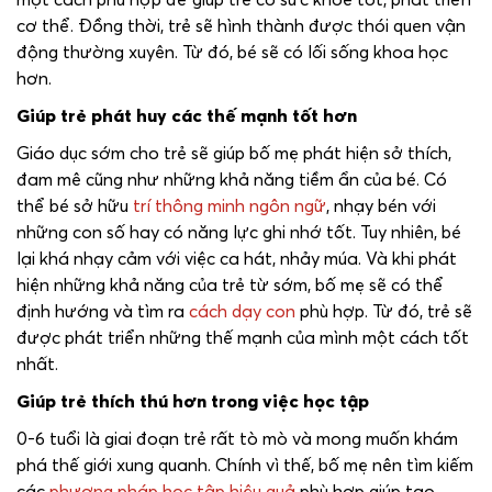
cơ thể. Đồng thời, trẻ sẽ hình thành được thói quen vận
động thường xuyên. Từ đó, bé sẽ có lối sống khoa học
hơn.
Giúp trẻ phát huy các thế mạnh tốt hơn
Giáo dục sớm cho trẻ sẽ giúp bố mẹ phát hiện sở thích,
đam mê cũng như những khả năng tiềm ẩn của bé. Có
thể bé sở hữu
trí thông minh ngôn ngữ
, nhạy bén với
những con số hay có năng lực ghi nhớ tốt. Tuy nhiên, bé
lại khá nhạy cảm với việc ca hát, nhảy múa. Và khi phát
hiện những khả năng của trẻ từ sớm, bố mẹ sẽ có thể
định hướng và tìm ra
cách dạy con
phù hợp. Từ đó, trẻ sẽ
được phát triển những thế mạnh của mình một cách tốt
nhất.
Giúp trẻ thích thú hơn trong việc học tập
0-6 tuổi là giai đoạn trẻ rất tò mò và mong muốn khám
phá thế giới xung quanh. Chính vì thế, bố mẹ nên tìm kiếm
các
phương pháp học tập hiệu quả
phù hợp giúp tạo