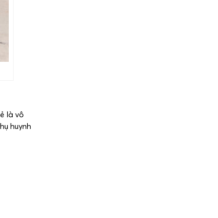
ẻ là vô
phụ huynh