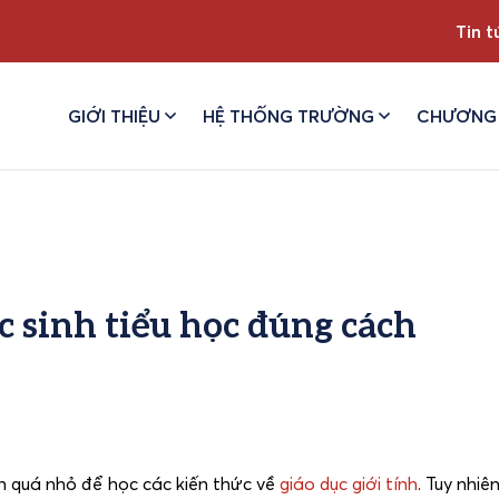
Tin t
GIỚI THIỆU
HỆ THỐNG TRƯỜNG
CHƯƠNG 
c sinh tiểu học đúng cách
òn quá nhỏ để học các kiến thức về
giáo dục giới tính
. Tuy nhiê