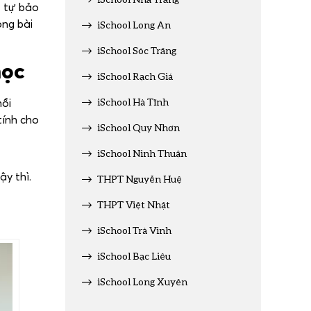
ể tự bảo
ng bài
iSchool Long An
iSchool Sóc Trăng
học
iSchool Rạch Giá
iSchool Hà Tĩnh
hồi
tính cho
iSchool Quy Nhơn
iSchool Ninh Thuận
ậy thì.
THPT Nguyễn Huệ
THPT Việt Nhật
iSchool Trà Vinh
iSchool Bạc Liêu
iSchool Long Xuyên