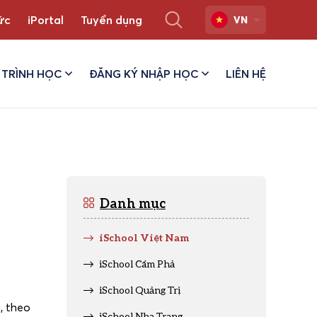
ức
iPortal
Tuyển dụng
VN
TRÌNH HỌC
ĐĂNG KÝ NHẬP HỌC
LIÊN HỆ
Danh mục
iSchool Việt Nam
iSchool Cẩm Phả
iSchool Quảng Trị
n, theo
iSchool Nha Trang