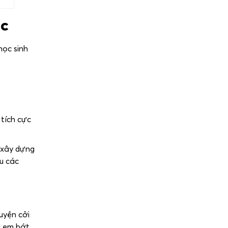
ọc
học sinh
 tích cực
, xây dựng
hu các
huyện cởi
c em bớt