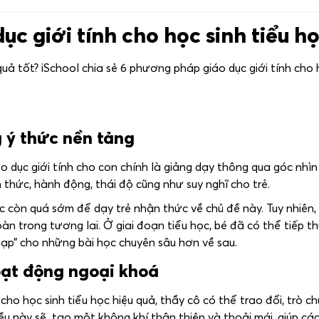
c giới tính cho học sinh tiểu h
uả tốt? iSchool chia sẻ 6 phương pháp giáo dục giới tính cho 
g ý thức nền tảng
dục giới tính cho con chính là giảng dạy thông qua góc nhìn
thức, hành động, thái độ cũng như suy nghĩ cho trẻ.
c còn quá sớm để dạy trẻ nhận thức về chủ đề này. Tuy nhiên
àn trong tương lai. Ở giai đoạn tiểu học, bé đã có thể tiếp t
 đạp” cho những bài học chuyên sâu hơn về sau.
hoạt động ngoại khoá
 cho học sinh tiểu học hiệu quả, thầy cô có thể trao đổi, trò c
ều này sẽ tạo một không khí thân thiện và thoải mái, giúp cá