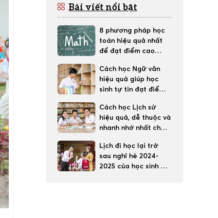
Bài viết nổi bật
8 phương pháp học
toán hiệu quả nhất
để đạt điểm cao
trong học tập
Cách học Ngữ văn
hiệu quả giúp học
sinh tự tin đạt điểm
tốt
Cách học Lịch sử
hiệu quả, dễ thuộc và
nhanh nhớ nhất cho
học sinh
Lịch đi học lại trở
sau nghỉ hè 2024-
2025 của học sinh 63
tỉnh thành cả nước