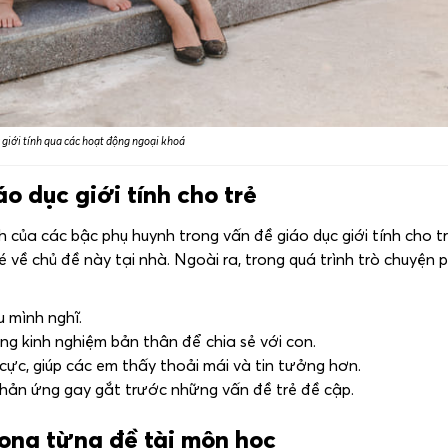
 giới tính qua các hoạt động ngoại khoá
áo dục giới tính cho trẻ
của các bậc phụ huynh trong vấn đề giáo dục giới tính cho tr
về chủ đề này tại nhà. Ngoài ra, trong quá trình trò chuyện 
u mình nghĩ.
g kinh nghiệm bản thân để chia sẻ với con.
cực, giúp các em thấy thoải mái và tin tưởng hơn.
phản ứng gay gắt trước những vấn đề trẻ đề cập.
trong từng đề tài môn học