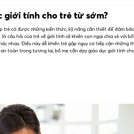
c giới tính cho trẻ từ sớm?
giúp trẻ có được những kiến thức, kỹ năng cần thiết để đảm bả
lờ câu hỏi của trẻ về giới tính sẽ khiến con ngại chia sẻ với b
 khác nhau. Điều này dễ khiến trẻ gặp nguy cơ tiếp cận những t
 an toàn trong tương lai, bố mẹ cần dạy giáo dục giới tính ch