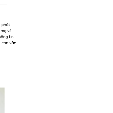
o phát
ố mẹ về
hông tin
o con vào