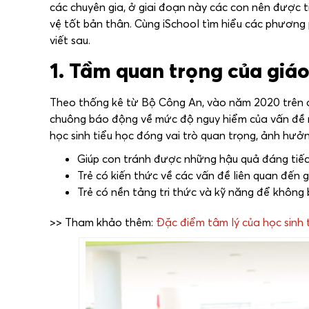
các chuyên gia, ở giai đoạn này các con nên được t
vệ tốt bản thân. Cùng iSchool tìm hiểu các phươn
viết sau.
1. Tầm quan trọng của giáo 
Theo thống kê từ Bộ Công An, vào năm 2020 trên cả
chuông báo động về mức độ nguy hiểm của vấn đề nà
học sinh tiểu học đóng vai trò quan trọng, ảnh hưởn
Giúp con tránh được những hậu quả đáng tiếc 
Trẻ có kiến thức về các vấn đề liên quan đến g
Trẻ có nền tảng tri thức và kỹ năng để không
>> Tham khảo thêm:
Đặc điểm tâm lý của học sinh 