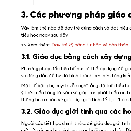
3. Các phương pháp giáo dụ
Vậy làm thế nào để dạy trẻ đúng cách và đạt hiệu q
tiểu học ngay sau đây.
>> Xem thêm:
Dạy trẻ kỹ năng tự bảo vệ bản thân
3.1. Giáo dục bằng cách xây dựn
Phương pháp đầu tiên bố mẹ có thể áp dụng để giáo 
và đúng đắn để từ đó hình thành nên nền tảng kiến 
Một số bậc phụ huynh vẫn nghĩ rằng độ tuổi tiểu họ
ý thức nền tảng từ sớm sẽ giúp con phát triển an to
thông tin cơ bản về giáo dục giới tính để tạo “bàn
3.2. Giáo dục giới tính qua các 
Ngoài các tiết học chính thức, để giáo dục giới tính
mở với các em học sinh qua các buổi ngoại khóa. Đi