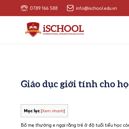
0789 166 588
info@ischool.edu.vn
Giáo dục giới tính cho họ
Mục lục
[
Xem nhanh
]
Bố mẹ thường e ngại rằng trẻ ở độ tuổi tiểu học c