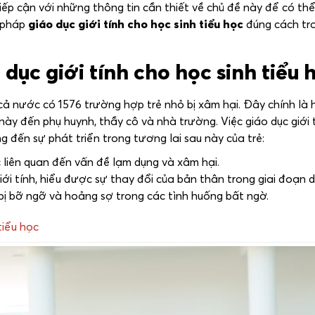
iếp cận với những thông tin cần thiết về chủ đề này để có th
g pháp
giáo dục giới tính cho học sinh tiểu học
đúng cách tro
dục giới tính cho học sinh tiểu 
 nước có 1576 trường hợp trẻ nhỏ bị xâm hại. Đây chính là 
y đến phụ huynh, thầy cô và nhà trường. Việc giáo dục giới 
g đến sự phát triển trong tương lai sau này của trẻ:
liên quan đến vấn đề lạm dụng và xâm hại.
iới tính, hiểu được sự thay đổi của bản thân trong giai đoạn d
 bị bỡ ngỡ và hoảng sợ trong các tình huống bất ngờ.
tiểu học