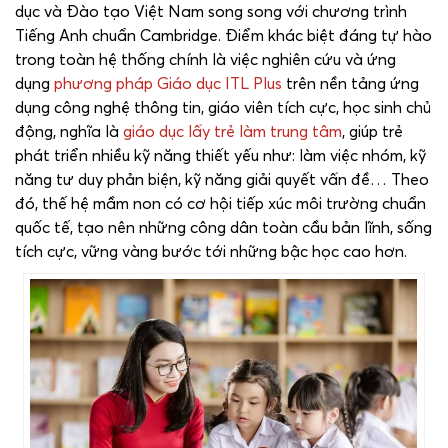
dục và Đào tạo Việt Nam song song với chương trình
Tiếng Anh chuẩn Cambridge. Điểm khác biệt đáng tự hào
trong toàn hệ thống chính là việc nghiên cứu và ứng
dụng
phương pháp Giáo dục ITL Plus
trên nền tảng ứng
dụng công nghệ thông tin, giáo viên tích cực, học sinh chủ
động, nghĩa là
giáo dục lấy trẻ làm trung tâm
, giúp trẻ
phát triển nhiều kỹ năng thiết yếu như: làm việc nhóm, kỹ
năng tư duy phản biện, kỹ năng giải quyết vấn đề… Theo
đó, thế hệ mầm non có cơ hội tiếp xúc môi trường chuẩn
quốc tế, tạo nên những công dân toàn cầu bản lĩnh, sống
tích cực, vững vàng bước tới những bậc học cao hơn.