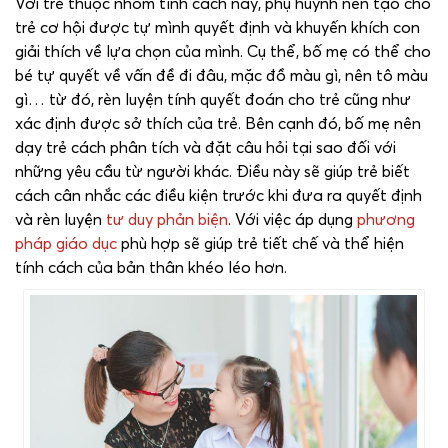
Với trẻ thuộc nhóm tính cách này, phụ huynh nên tạo cho
trẻ cơ hội được tự mình quyết định và khuyến khích con
giải thích về lựa chọn của mình. Cụ thể, bố mẹ có thể cho
bé tự quyết về vấn đề đi đâu, mặc đồ màu gì, nên tô màu
gì… từ đó, rèn luyện tính quyết đoán cho trẻ cũng như
xác định được sở thích của trẻ. Bên cạnh đó, bố mẹ nên
dạy trẻ cách phân tích và đặt câu hỏi tại sao đối với
những yêu cầu từ người khác. Điều này sẽ giúp trẻ biết
cách cân nhắc các điều kiện trước khi đưa ra quyết định
và rèn luyện
tư duy phản biện
. Với việc áp dụng
phương
pháp giáo dục
phù hợp sẽ giúp trẻ tiết chế và thể hiện
tính cách của bản thân khéo léo hơn.