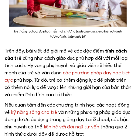
Hệ thống iSchool đã phát triển một chương trình giáo dục riêng biệt với định
hướng “hội nhập quốc tế”
Trên đây, bài viết đã giải mã về các đặc điểm
tính cách
của trẻ
cũng như cách giáo dục phù hợp đối với mỗi loại
tính cách. Hy vọng phụ huynh và giáo viên sẽ hiểu thế
mạnh của trẻ và vận dụng
các phương pháp dạy học tích
cực
phù hợp. Từ đó, trẻ có thêm động lực để phát triển,
có thêm nội lực để vượt lên những giới hạn của bản thân
và chiếm lĩnh đỉnh cao tri thức.
Nếu quan tâm đến các chương trình học, các hoạt động
về
kỹ năng sống cho trẻ
và những phương pháp giáo dục
đang được áp dụng trong giảng dạy tại iSchool, các bậc
phụ huynh có thể
liên hệ với đội ngũ tư vấn
thông qua 2
hình thức dưới đây để được hỗ trợ: