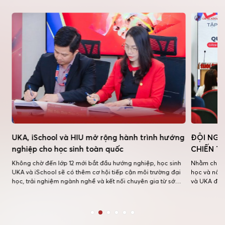
UKA, iSchool và HIU mở rộng hành trình hướng
ĐỘI NGŨ 
nghiệp cho học sinh toàn quốc
CHIẾN TẠ
Không chờ đến lớp 12 mới bắt đầu hướng nghiệp, học sinh
Nhằm chuyên 
UKA và iSchool sẽ có thêm cơ hội tiếp cận môi trường đại
học và nâng 
học, trải nghiệm ngành nghề và kết nối chuyên gia từ sớm
và UKA đã ph
thông qua chương trình hợp tác chiến lược giữa Hệ thống
tập huấn kỹ 
Trường Quốc tế Song ngữ Học viện […]
quy tụ 48 cán