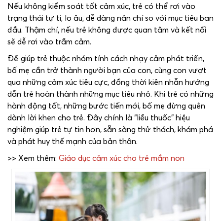
Nếu không kiểm soát tốt cảm xúc, trẻ có thể rơi vào
trạng thái tự ti, lo âu, dễ dàng nản chí so với mục tiêu ban
đầu. Thậm chí, nếu trẻ không được quan tâm và kết nối
sẽ dễ rơi vào trầm cảm.
Để giúp trẻ thuộc nhóm tính cách nhạy cảm phát triển,
bố mẹ cần trở thành người bạn của con, cùng con vượt
qua những cảm xúc tiêu cực, đồng thời kiên nhẫn hướng
dẫn trẻ hoàn thành những mục tiêu nhỏ. Khi trẻ có những
hành động tốt, những bước tiến mới, bố mẹ đừng quên
dành lời khen cho trẻ. Đây chính là “liều thuốc” hiệu
nghiệm giúp trẻ tự tin hơn, sẵn sàng thử thách, khám phá
và phát huy thế mạnh của bản thân.
>> Xem thêm:
Giáo dục cảm xúc cho trẻ mầm non