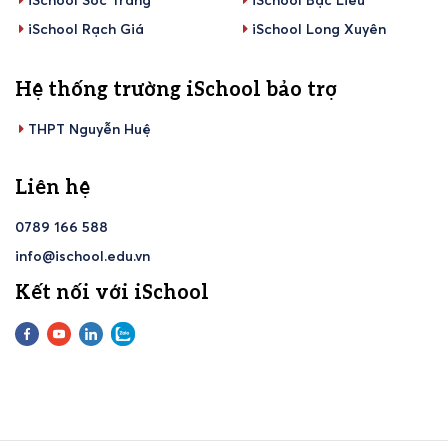
iSchool Sóc Trăng
iSchool Bạc Liêu
iSchool Rạch Giá
iSchool Long Xuyên
Hệ thống trường iSchool bảo trợ
THPT Nguyễn Huệ
Liên hệ
0789 166 588
info@ischool.edu.vn
Kết nối với iSchool