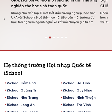
UKA, iSchool và HIU mở rộng hành trình hướng
ĐỘI NGŨ 
nghiệp cho học sinh toàn quốc
CHIẾN TẠ
Không chờ đến lớp 12 mới bắt đầu hướng nghiệp, học sinh
Nhằm chuyên 
UKA và iSchool sẽ có thêm cơ hội tiếp cận môi trường đại
học và nâng 
học, trải nghiệm ngành nghề và kết nối chuyên gia từ sớm
và UKA đã ph
thông qua chương trình hợp tác chiến lược giữa Hệ thống
tập huấn kỹ 
Trường Quốc tế Song ngữ Học viện […]
quy tụ 48 cán
Hệ thống trường Hội nhập Quốc tế
iSchool
iSchool Cẩm Phả
iSchool Hà Tĩnh
iSchool Quảng Trị
iSchool Quy Nhơn
iSchool Nha Trang
iSchool Ninh Thuận
iSchool Long An
iSchool Trà Vinh