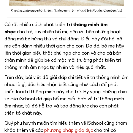
Phương pháp giúp phát triển trí thông minh âm nhạc ở trẻ (Nguồn: Clamberclub)
Có rất nhiều cách phát triển
trí thông minh âm
nhạc
cho trẻ, tuy nhiên bố mẹ nên ưu tiên những hoạt
động mà bé hứng thú và chủ động. Điều này đòi hỏi bố
mẹ cần dành nhiều thời gian cho con. Do đó, bố mẹ hãy
lên thời gian biểu thật phù hợp cho con và cho cả bản
thân mình để giúp bé có một môi trường phát triển trí
thông minh âm nhạc tự nhiên và hiệu quả nhất.
Trên đây, bài viết đã giải đáp chi tiết về trí thông minh âm
nhạc là gì, dấu hiệu nhận biết cũng như cách để phát
triển loại trí thông minh này cho trẻ. Hy vọng, những chia
sẻ của iSchool đã giúp bố mẹ hiểu hơn về trí thông minh
âm nhạc, từ đó hỗ trợ và tạo động lực cho con phát
triển tố chất này.
Quý phụ huynh muốn tìm hiểu thêm về iSchool cũng tham
khảo thêm về các
phương pháp giáo dục
cho trẻ có