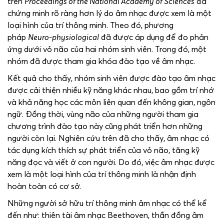
trên
Proceedings of the National Academy of Sciences
đã
chứng minh rõ ràng hơn lý do âm nhạc được xem là một
loại hình của trí thông minh. Theo đó, phương
pháp
Neuro-physiological
đã được áp dụng để đo phản
ứng dưới vỏ não của hai nhóm sinh viên. Trong đó, một
nhóm đã được tham gia khóa đào tạo về âm nhạc.
Kết quả cho thấy, nhóm sinh viên được đào tạo âm nhạc
được cải thiện nhiều kỹ năng khác nhau, bao gồm trí nhớ
và khả năng học các môn liên quan đến không gian, ngôn
ngữ. Đồng thời, vùng não của những người tham gia
chương trình đào tạo này cũng phát triển hơn những
người còn lại. Nghiên cứu trên đã cho thấy, âm nhạc có
tác dụng kích thích sự phát triển của vỏ não, tăng kỹ
năng đọc và viết ở con người. Do đó, việc âm nhạc được
xem là một loại hình của trí thông minh là nhận định
hoàn toàn có cơ sở.
Những người sở hữu trí thông minh âm nhạc có thể kể
đến như: thiên tài âm nhạc Beethoven, thần đồng âm