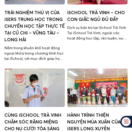
TRẢI NGHIỆM THÚ VỊ CỦA
iSCHOOL TRÀ VINH – CHO
iSERS TRUNG HỌC TRONG
CON GIẤC NGỦ ĐỦ ĐẦY
CHUYẾN HỌC TẬP THỰC TẾ
Dịch vụ bán trú tại iSchool Trà Vinh
TẠI CỦ CHI – VŨNG TÀU –
Tại iSchool Trà Vinh, ngoài các
hoạt động học tập, rèn luyện, vui
LONG HẢI
chơi giải trí các bạn nhỏ còn có
Nằm trong khuôn khổ hoạt động
hoạt động ăn uống ngủ nghỉ để
ngoại khóa trong chương trình học
nạp thêm năng lượng cho 1 ngày
tại iSchool, với mục đích giúp học
hoạt động tại trường. Đối với các
sinh củng cố kiến thức chuyên
bạn nhỏ của chúng ta, […]
môn, trải nghiệm thực tế và tạo
cảm hứng cho các iSers có động
lực để học tập, từ ngày 17/02/2022
đến 19/02/2023 các bạn iSers
Trung học đã có […]
CÙNG iSCHOOL TRÀ VINH
HÀNH TRÌNH THIỆN
CHĂM SÓC RĂNG MIỆNG
NGUYỆN MÙA XUÂN CỦA
CHO NỤ CƯỜI TỎA SÁNG
iSERS LONG XUYÊN