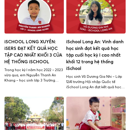
vị. Qua việc kết hợp hoạt động
iSchool Nha Trang Con vào lớp 1 –
học tập và vui chơi, câu lạc bộ
Mốc sự kiện quan trọng đối với mỗi
giúp iSers […]
gia đình […]
iSCHOOL LONG XUYÊN:
iSchool Long An: Vinh danh
iSERS ĐẠT KẾT QUẢ HỌC
học sinh đạt kết quả học
TẬP CAO NHẤT KHỐI 3 CỦA
tập cuối học kỳ I cao nhất
HỆ THỐNG iSCHOOL
khối 12 trong hệ thống
iSchool
Trong học kỳ I năm học 2022 – 2023
vừa qua, em Nguyễn Thanh An
Học sinh Võ Dương Gia Nhi – Lớp
Khang – học sinh lớp 3 Trường
12A1 trường Hội nhập Quốc tế
iSchool Long Xuyên đã xuất sắc
iSchool Long An đạt kết quả học
đạt kết quả học tập cuối HKI cao
tập cuối học kỳ I cao nhất khối 12
nhất khối 3 trong Hệ thống 14
trong hệ thống iSchool. Ngoài ra
Trường iSchool với số điểm trung
Gia Nhi còn đạt được nhiều thành
bình: 10.0 Kết quả học […]
tích khác như giải khuyến khích học
sinh giỏi văn hóa cấp […]