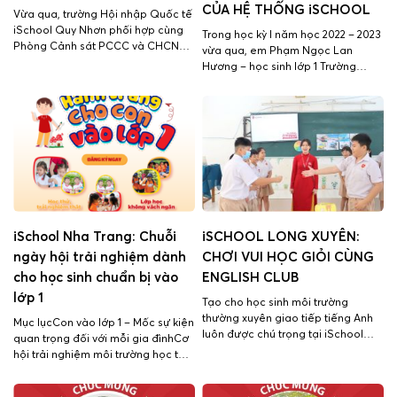
CỦA HỆ THỐNG iSCHOOL
Vừa qua, trường Hội nhập Quốc tế
iSchool Quy Nhơn phối hợp cùng
Trong học kỳ I năm học 2022 – 2023
Phòng Cảnh sát PCCC và CHCN
vừa qua, em Phạm Ngọc Lan
Công an tỉnh Bình Đình tổ chức
Hương – học sinh lớp 1 Trường
chương trình tuyên truyền công tác
#iSchool_Sóc_Trăng đã xuất sắc
phòng cháy chữa cháy cho giáo
đạt kết quả học tập cuối HKI cao
viên và học sinh toàn trường. Trong
nhất khối 1 trong Hệ thống 14
chương trình, các cán bộ cảnh sát
Trường iSchool với số điểm trung
đã hướng dẫn […]
bình: 10.0 Bên cạnh đó, Lan Hương
luôn […]
iSchool Nha Trang: Chuỗi
iSCHOOL LONG XUYÊN:
ngày hội trải nghiệm dành
CHƠI VUI HỌC GIỎI CÙNG
cho học sinh chuẩn bị vào
ENGLISH CLUB
lớp 1
Tạo cho học sinh môi trường
thường xuyên giao tiếp tiếng Anh
Mục lụcCon vào lớp 1 – Mốc sự kiện
luôn được chú trọng tại iSchool
quan trọng đối với mỗi gia đìnhCơ
Long Xuyên. Bằng sự thấu hiểu
hội trải nghiệm môi trường học tập
tâm lý của trẻ, English Club luôn
hội nhập Quốc tếƯu đãi khi đăng kí
sinh hoạt với những hoạt động thú
Chuỗi ngày hội trải nghiệm tại