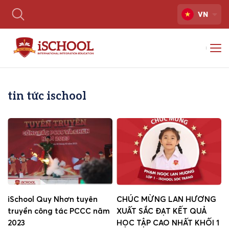
VN
tin tức ischool
iSchool Quy Nhơn tuyên
CHÚC MỪNG LAN HƯƠNG
truyền công tác PCCC năm
XUẤT SẮC ĐẠT KẾT QUẢ
2023
HỌC TẬP CAO NHẤT KHỐI 1