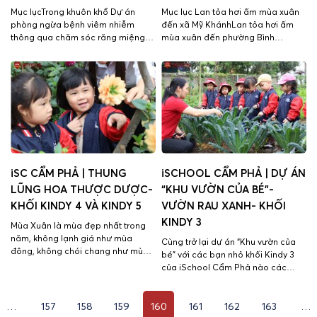
Mục lụcTrong khuôn khổ Dự án
Mục lục Lan tỏa hơi ấm mùa xuân
phòng ngừa bệnh viêm nhiễm
đến xã Mỹ KhánhLan tỏa hơi ấm
thông qua chăm sóc răng miệng
mùa xuân đến phường Bình
cho học sinh tiểu học ở Thành phố
Khánh Lan tỏa hơi ấm mùa xuân
Trà Vinh đợt 1 năm 2023, các bạn
đến xã Mỹ Hòa Hưng Để tình yêu
nhỏ của chúng ta đã được anh chị
thương được lan tỏa đến mọi
tại Khoa Răng Hàm Mặt trường Đại
người, iSchool đã phát động
học Trà Vinh ghé thăm và hướng
chương trình thiện nguyện “Love
[…]
Harmony – Hòa nhịp yêu thương”.
[…]
iSC CẨM PHẢ | THUNG
iSCHOOL CẨM PHẢ | DỰ ÁN
LŨNG HOA THƯỢC DƯỢC-
“KHU VƯỜN CỦA BÉ”-
KHỐI KINDY 4 VÀ KINDY 5
VƯỜN RAU XANH- KHỐI
KINDY 3
Mùa Xuân là mùa đẹp nhất trong
năm, không lạnh giá như mùa
Cùng trở lại dự án “Khu vườn của
đông, không chói chang như mùa
bé” với các bạn nhỏ khối Kindy 3
hạ, không khô héo như mùa thu,
của iSchool Cẩm Phả nào các
mùa xuân mang tới cho mọi người
bạn, hôm nay chúng mình sẽ theo
một không khí ấm áp, dịu hiền. Để
chân các bạn ý tham quan vườn
các con cảm nhận được cái đẹp
…
157
158
159
160
161
162
163
…
rau sạch rộng gần 1000m2, ở đây
của mùa Xuân và được trải nghiệm