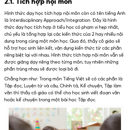
2.1. Tích hợp nội môn
Hình thức dạy học tích hợp nội môn còn có tên tiếng Anh
là Interdisciplinary Approach/Integration. Đây là hình
thức dạy học tích hợp ở tiểu học có phạm vi hẹp nhất,
chủ yếu là tổng hợp lại các kiến thức của 2 hay nhiều nội
dung trong cùng một môn học. Qua đó, thầy cô giáo sẽ
hỗ trợ học sinh liên kết, vận dụng kiến thức từ các phần
riêng biệt lại với nhau. Hình thức tích hợp nội môn vẫn sẽ
được giảng dạy riêng theo từng môn, tuy nhiên những
phần trùng nhau sẽ được loại bỏ đi.
Chẳng hạn như: Trong môn Tiếng Việt sẽ có các phần là
Tập đọc, Luyện từ và câu, Chính tả, Kể chuyện, Tập làm
văn thì thầy cô giáo có thể cho học sinh viết đoạn văn
hoặc kể chuyện trong một bài học Tập đọc.