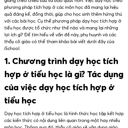
giảng theo chiều sâu và bao quát hơn. Việc dạy học theo
phương pháp tích hợp ở các môn học đã mang lại hiệu
quả đáng kể, đồng thời, giúp cho học sinh thêm hứng thú
với các bài học. Cụ thể phương pháp dạy học tích hợp ở
tiểu học được tổ chức như thế nào và mang lại những
lợi ích gì? Để tìm hiểu về vấn đề này, phụ huynh và các
thầy cô giáo có thể tham khảo bài viết dưới đây của
iSchool.
1. Chương trình dạy học tích
hợp ở tiểu học là gì? Tác dụng
của việc dạy học tích hợp ở
tiểu học
Dạy học tích hợp ở tiểu học là hình thức học tập kết hợp
các kiến thức có nội dung liên quan trong một hay nhiều
môn học. Thông qua đó, thầy cô giáo sẽ vận dụng giáo