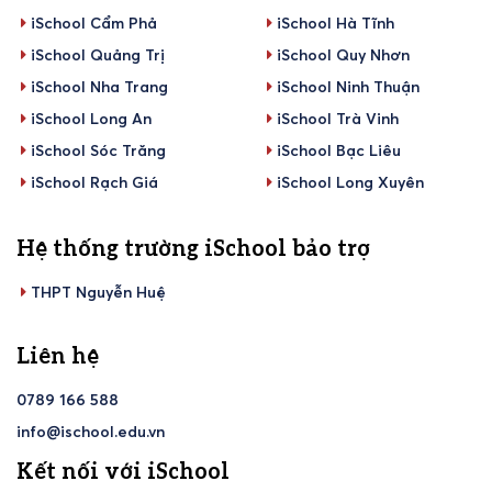
iSchool Cẩm Phả
iSchool Hà Tĩnh
iSchool Quảng Trị
iSchool Quy Nhơn
iSchool Nha Trang
iSchool Ninh Thuận
iSchool Long An
iSchool Trà Vinh
iSchool Sóc Trăng
iSchool Bạc Liêu
iSchool Rạch Giá
iSchool Long Xuyên
Hệ thống trường iSchool bảo trợ
THPT Nguyễn Huệ
Liên hệ
0789 166 588
info@ischool.edu.vn
Kết nối với iSchool