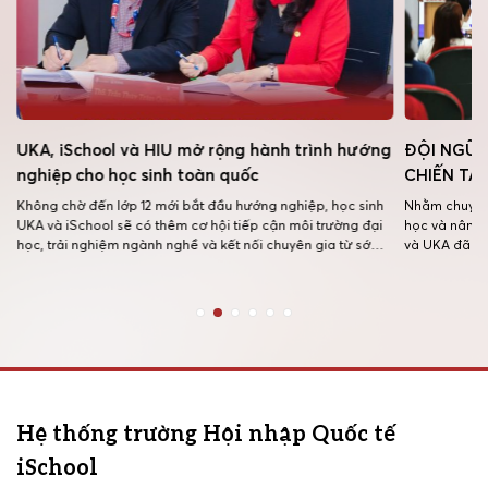
UKA, iSchool và HIU mở rộng hành trình hướng
ĐỘI NGŨ 
nghiệp cho học sinh toàn quốc
CHIẾN TẠ
Không chờ đến lớp 12 mới bắt đầu hướng nghiệp, học sinh
Nhằm chuyên 
UKA và iSchool sẽ có thêm cơ hội tiếp cận môi trường đại
học và nâng 
học, trải nghiệm ngành nghề và kết nối chuyên gia từ sớm
và UKA đã ph
thông qua chương trình hợp tác chiến lược giữa Hệ thống
tập huấn kỹ 
Trường Quốc tế Song ngữ Học viện […]
quy tụ 48 cán
Hệ thống trường Hội nhập Quốc tế
iSchool