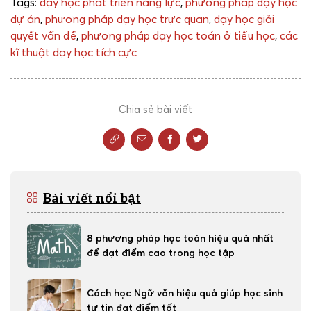
Tags:
dạy học phát triển năng lực
,
phương pháp dạy học
dự án
,
phương pháp dạy học trực quan
,
dạy học giải
quyết vấn đề
,
phương pháp dạy học toán ở tiểu học
,
các
kĩ thuật dạy học tích cực
Chia sẻ bài viết
Bài viết nổi bật
8 phương pháp học toán hiệu quả nhất
để đạt điểm cao trong học tập
Cách học Ngữ văn hiệu quả giúp học sinh
tự tin đạt điểm tốt