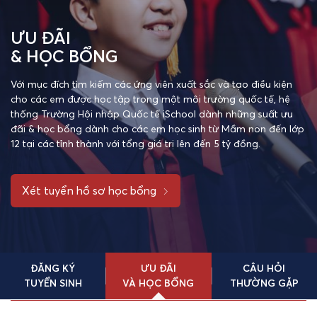
ƯU ĐÃI
& HỌC BỔNG
Với mục đích tìm kiếm các ứng viên xuất sắc và tạo điều kiện
cho các em được học tập trong một môi trường quốc tế, hệ
thống Trường Hội nhập Quốc tế iSchool dành những suất ưu
đãi & học bổng dành cho các em học sinh từ Mầm non đến lớp
12 tại các tỉnh thành với tổng giá trị lên đến 5 tỷ đồng.
Xét tuyển hồ sơ học bổng
ĐĂNG KÝ
ƯU ĐÃI
CÂU HỎI
TUYỂN SINH
VÀ HỌC BỔNG
THƯỜNG GẶP