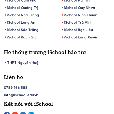
iSchool Cẩm Phả
iSchool Hà Tĩnh
iSchool Quảng Trị
iSchool Quy Nhơn
iSchool Nha Trang
iSchool Ninh Thuận
iSchool Long An
iSchool Trà Vinh
iSchool Sóc Trăng
iSchool Bạc Liêu
iSchool Rạch Giá
iSchool Long Xuyên
Hệ thống trường iSchool bảo trợ
THPT Nguyễn Huệ
Liên hệ
0789 166 588
info@ischool.edu.vn
Kết nối với iSchool