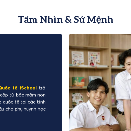
Tầm Nhìn & Sứ Mệnh
uốc tế iSchool
trở
ên cấp từ bậc mầm non
 quốc tế tại các tỉnh
ầu cho phụ huynh học