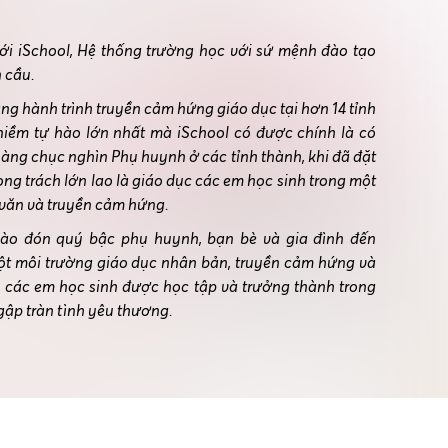
i iSchool, Hệ thống trường học với sứ mệnh đào tạo
 cầu.
ặng hành trình truyền cảm hứng giáo dục tại hơn 14 tỉnh
niềm tự hào lớn nhất mà iSchool có được chính là có
ng chục nghìn Phụ huynh ở các tỉnh thành, khi đã đặt
rọng trách lớn lao là giáo dục các em học sinh trong một
 văn và truyền cảm hứng.
hào đón quý bậc phụ huynh, bạn bè và gia đình đến
một môi trường giáo dục nhân bản, truyền cảm hứng và
, các em học sinh được học tập và trưởng thành trong
gập tràn tình yêu thương.