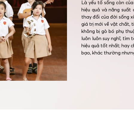
Là yếu tố sống còn của
hiệu quả và năng suất 
thay đổi của đời sống x
giá trị mới về vật chất,
không bị gò bó phụ thuộ
luôn luôn suy nghĩ, tìm
hiệu quả tốt nhất; hay 
bạo, khác thường nhưng