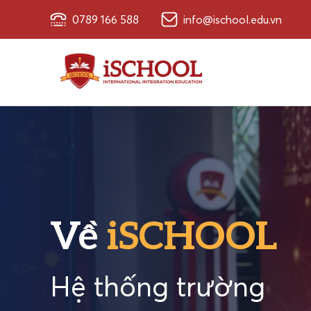
0789 166 588
info@ischool.edu.vn
Về
iSCHOOL
Hệ thống trường