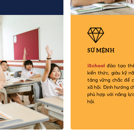
SỨ MỆNH
iSchool
đào tạo thế
kiến thức, giàu kỹ 
tảng vững chắc để c
xã hội. Định hướng c
phù hợp với năng lực
hội.