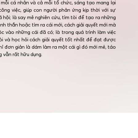
 mỗi cá nhân và cả mỗi tổ chức, sáng tạo mang lại
công việc, giúp con người phản ứng kịp thời với sự
ã hội; là say mê nghiên cứu, tìm tòi để tạo ra những
 tinh thần hoặc tìm ra cái mới, cách giải quyết mới mà
c vào những cái đã có; là trong quá trình làm việc
 tòi và học hỏi cách giải quyết tốt nhất để đạt được
chỉ đơn giản là dám làm ra một cái gì đó mới mẻ, táo
 vẫn rất hữu dụng.