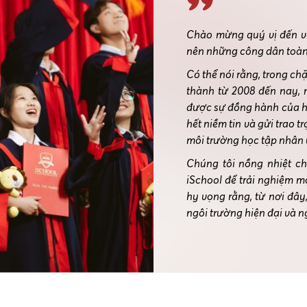
Chào mừng quý vị đến vớ
nên những công dân toàn
Có thể nói rằng, trong ch
thành từ 2008 đến nay, 
được sự đồng hành của hà
hết niềm tin và gửi trao t
môi trường học tập nhân
Chúng tôi nồng nhiệt c
iSchool để trải nghiệm 
hy vọng rằng, từ nơi đây
ngôi trường hiện đại và n