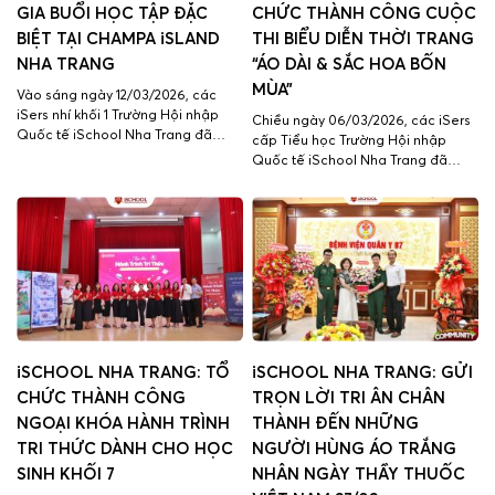
GIA BUỔI HỌC TẬP ĐẶC
CHỨC THÀNH CÔNG CUỘC
BIỆT TẠI CHAMPA iSLAND
THI BIỂU DIỄN THỜI TRANG
NHA TRANG
“ÁO DÀI & SẮC HOA BỐN
MÙA”
Vào sáng ngày 12/03/2026, các
iSers nhí khối 1 Trường Hội nhập
Chiều ngày 06/03/2026, các iSers
Quốc tế iSchool Nha Trang đã
cấp Tiểu học Trường Hội nhập
cùng nhau tham gia buổi trải
Quốc tế iSchool Nha Trang đã
nghiệm học tập đặc biệt đầy thú vị
cùng tỏa sáng trong những bộ áo
tại Champa island. Trong buổi trải
dài rực rỡ và đầy sáng tạo tại Cuộc
nghiệm, các iSers đã tham gia
thi Biểu diễn thời trang “Áo dài và
chuỗi hoạt động trải nghiệm đa
Sắc hoa bốn mùa”. Chương trình
dạng, kết hợp giữa vận […]
được tổ chức nhằm chào mừng
Ngày Quốc […]
iSCHOOL NHA TRANG: TỔ
iSCHOOL NHA TRANG: GỬI
CHỨC THÀNH CÔNG
TRỌN LỜI TRI ÂN CHÂN
NGOẠI KHÓA HÀNH TRÌNH
THÀNH ĐẾN NHỮNG
TRI THỨC DÀNH CHO HỌC
NGƯỜI HÙNG ÁO TRẮNG
SINH KHỐI 7
NHÂN NGÀY THẦY THUỐC