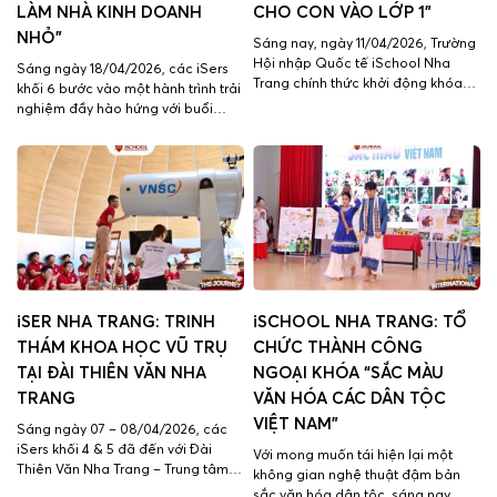
LÀM NHÀ KINH DOANH
CHO CON VÀO LỚP 1”
NHỎ”
Sáng nay, ngày 11/04/2026, Trường
Hội nhập Quốc tế iSchool Nha
Sáng ngày 18/04/2026, các iSers
Trang chính thức khởi động khóa
khối 6 bước vào một hành trình trải
trải nghiệm “Hành trang cho con
nghiệm đầy hào hứng với buổi
vào lớp Một” – mở ra một không
ngoại khóa JA “Em tập làm nhà
gian học tập năng động, sáng tạo,
kinh doanh nhỏ”. Không còn là
nơi các bé mầm non bắt đầu
những tiết học quen thuộc trên lớp,
“chạm ngõ” hành trình tri thức mới
các iSers được “hóa thân” thành
với tất cả […]
những doanh nhân nhí, tự tin bước
vào sân chơi […]
iSER NHA TRANG: TRINH
iSCHOOL NHA TRANG: TỔ
THÁM KHOA HỌC VŨ TRỤ
CHỨC THÀNH CÔNG
TẠI ĐÀI THIÊN VĂN NHA
NGOẠI KHÓA “SẮC MÀU
TRANG
VĂN HÓA CÁC DÂN TỘC
VIỆT NAM”
Sáng ngày 07 – 08/04/2026, các
iSers khối 4 & 5 đã đến với Đài
Với mong muốn tái hiện lại một
Thiên Văn Nha Trang – Trung tâm
không gian nghệ thuật đậm bản
Vũ trụ Việt Nam, bước vào hành
sắc văn hóa dân tộc, sáng nay,