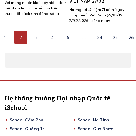
VIỆT NAM 27/02
Với mong muốn khơi dậy niềm đam
mê khoa học và truyền tải kiến
Hướng tới kỷ niệm 71 năm Ngày
thức một cách sinh động, sáng
Thầy thuốc Việt Nam (27/02/1955 –
ngày 28/02/2026, thầy cô Tổ Lý –
27/02/2026), sáng ngày
Hóa – Sinh đã tổ chức buổi ngoại
26/02/2026, Ban Giám hiệu Trường
khóa “Hành trình tri thức” đầy sáng
Hội nhập Quốc tế iSchool Nha
tạo và truyền cảm hứng. Lần lượt
1
2
3
4
5
…
24
25
26
Trang đã tổ chức chuyến thăm hỏi
đại diện các lớp trình bày […]
và gửi những bó hoa tươi thắm
cùng lời chúc mừng chân thành
đến đội ngũ y, bác sĩ đang công
[…]
Hệ thống trường Hội nhập Quốc tế
iSchool
iSchool Cẩm Phả
iSchool Hà Tĩnh
iSchool Quảng Trị
iSchool Quy Nhơn