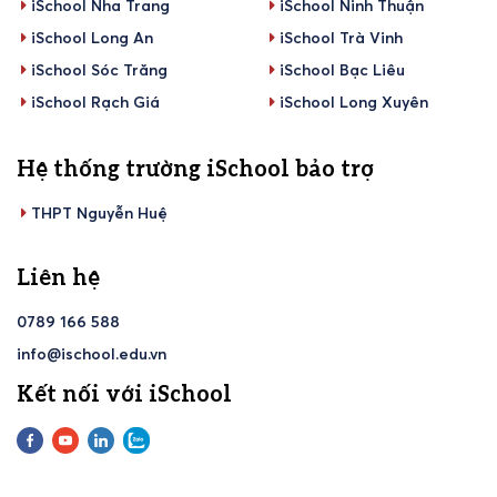
iSchool Nha Trang
iSchool Ninh Thuận
iSchool Long An
iSchool Trà Vinh
iSchool Sóc Trăng
iSchool Bạc Liêu
iSchool Rạch Giá
iSchool Long Xuyên
Hệ thống trường iSchool bảo trợ
THPT Nguyễn Huệ
Liên hệ
0789 166 588
info@ischool.edu.vn
Kết nối với iSchool