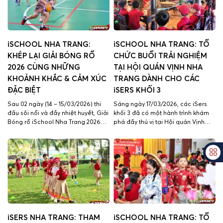
Sinh hoạt kỷ niệm 95 năm ngày
thành […]
iSCHOOL NHA TRANG:
iSCHOOL NHA TRANG: TỔ
KHÉP LẠI GIẢI BÓNG RỔ
CHỨC BUỔI TRẢI NGHIỆM
2026 CÙNG NHỮNG
TẠI HỘI QUÁN VỊNH NHA
KHOẢNH KHẮC & CẢM XÚC
TRANG DÀNH CHO CÁC
ĐẶC BIỆT
iSERS KHỐI 3
Sau 02 ngày (14 – 15/03/2026) thi
Sáng ngày 17/03/2026, các iSers
đấu sôi nổi và đầy nhiệt huyết, Giải
khối 3 đã có một hành trình khám
Bóng rổ iSchool Nha Trang 2026
phá đầy thú vị tại Hội quán Vịnh
đã chính thức khép lại, để lại thật
Nha Trang – nơi lưu giữ và lan tỏa
nhiều cảm xúc và những khoảnh
những giá trị văn hóa đặc sắc của
khắc đáng nhớ trong lòng thầy cô
địa phương, giúp các iSers tiếp
và các iSers. Giải đấu năm nay quy
cận gần hơn với nghệ thuật truyền
tụ 17 đội bóng từ […]
thống của dân tộc […]
iSERS NHA TRANG: THAM
iSCHOOL NHA TRANG: TỔ