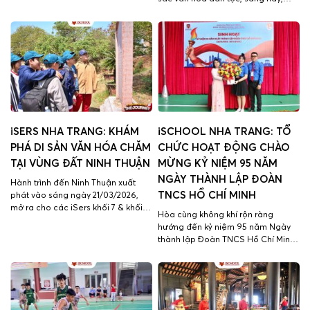
trình “du hành vũ trụ” sống động,
ngày 28/03/2026, thầy cô tổ Ngữ
nơi mỗi ánh nhìn đều mở ra một
văn đã tổ chức buổi ngoại khóa với
câu chuyện kỳ diệu của vũ trụ bao
chủ đề “Sắc màu văn hóa các dân
la. Đây còn […]
tộc Việt Nam” mang đến cho các
iSers khối 10 & 11 một […]
iSERS NHA TRANG: KHÁM
iSCHOOL NHA TRANG: TỔ
PHÁ DI SẢN VĂN HÓA CHĂM
CHỨC HOẠT ĐỘNG CHÀO
TẠI VÙNG ĐẤT NINH THUẬN
MỪNG KỶ NIỆM 95 NĂM
NGÀY THÀNH LẬP ĐOÀN
Hành trình đến Ninh Thuận xuất
TNCS HỒ CHÍ MINH
phát vào sáng ngày 21/03/2026,
mở ra cho các iSers khối 7 & khối 11
Hòa cùng không khí rộn ràng
một “lớp học sống động” – nơi các
hướng đến kỷ niệm 95 năm Ngày
iSers tìm hiểu về những điển nổi
thành lập Đoàn TNCS Hồ Chí Minh
bật của tự nhiên, kinh tế của vùng
(26/03/1931 – 26/03/2026), chiều
đất đầy nắng và gió. Trải nghiệm
ngày 26/03/2026, các iSers cấp
những giá trị văn […]
THCS – THPT Trường Hội nhập
Quốc tế iSchool Nha Trang đã
cùng nhau tham gia chương trình