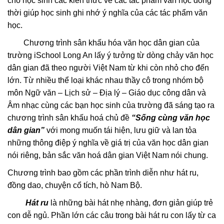
cho học sinh các kiến thức về các tác phẩm văn học đồng
thời giúp học sinh ghi nhớ ý nghĩa của các tác phẩm văn
học.
Chương trình sân khấu hóa văn học dân gian của
trường iSchool Long An lấy ý tưởng từ dòng chảy văn học
dân gian đã theo người Việt Nam từ khi còn nhỏ cho đến
lớn. Từ nhiều thể loại khác nhau thầy cô trong nhóm bộ
môn Ngữ văn – Lịch sử – Địa lý – Giáo dục công dân và
Âm nhạc cùng các bạn học sinh của trường đã sáng tạo ra
chương trình sân khấu hoá chủ đề
“Sống cùng văn học
dân gian”
với mong muốn tái hiện, lưu giữ và lan tỏa
những thông điệp ý nghĩa về giá trị của văn học dân gian
nói riêng, bản sắc văn hoá dân gian Việt Nam nói chung.
Chương trình bao gồm các phần trình diễn như hát ru,
đồng dao, chuyện cổ tích, hò Nam Bộ.
Hát ru
là những bài hát nhẹ nhàng, đơn giản giúp trẻ
con dễ ngủ. Phần lớn các câu trong bài hát ru con lấy từ ca