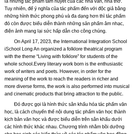
là những tác phẩm tâm huyết của các nhà văn, nhà thơ.
Tuy nhiên, để ý nghĩa của tác phẩm đến với độc giả bằng
những hình thức phong phú và đa dạng hơn thì tác phẩm
đó còn được biểu diễn thành những sản phẩm âm nhạc,
điện ảnh mang lại sức hấp dẫn cho công chúng.
On April 17, 2023, the International Integration School
iSchool Long An organized a folklore theatrical program
with the theme “Living with folklore” for students of the
whole school.
Every literary work born is the enthusiastic
work of writers and poets. However, in order for the
meaning of the work to reach the readers in richer and
more diverse forms, the work is also performed into musical
and cinematic products that bring attraction to the public.
Đó được gọi là hình thức sân khấu hóa tác phẩm văn
học, là cách chuyển thể nội dung tác phẩm văn học thành
kịch bản văn học và được biểu diễn trên sân khấu dưới
các hình thức khác nhau. Chương trình nhằm bồi dưỡng