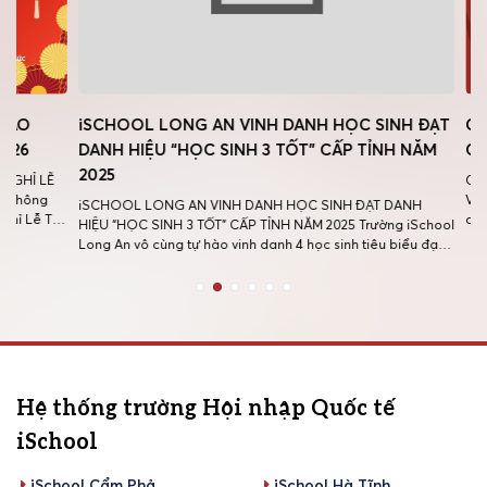
iSCHOOL LONG AN VINH DANH HỌC SINH ĐẠT
CHƯƠNG T
DANH HIỆU “HỌC SINH 3 TỐT” CẤP TỈNH NĂM
CÒN VỌN
2025
CHƯƠNG TRÌ
VỌNG” Thông
iSCHOOL LONG AN VINH DANH HỌC SINH ĐẠT DANH
t
dư âm của n
HIỆU “HỌC SINH 3 TỐT” CẤP TỈNH NĂM 2025 Trường iSchool
người, những
Long An vô cùng tự hào vinh danh 4 học sinh tiêu biểu đạt
trên trang s
danh hiệu “Học sinh 3 Tốt” cấp Tỉnh năm học 2025 tại lễ
[…]
tuyên dương do Tỉnh đoàn Tây Ninh tổ […]
Hệ thống trường Hội nhập Quốc tế
iSchool
iSchool Cẩm Phả
iSchool Hà Tĩnh