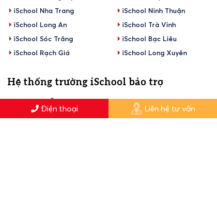
iSchool Nha Trang
iSchool Ninh Thuận
iSchool Long An
iSchool Trà Vinh
iSchool Sóc Trăng
iSchool Bạc Liêu
iSchool Rạch Giá
iSchool Long Xuyên
Hệ thống trường iSchool bảo trợ
THPT Nguyễn Huệ
Điện thoại
Liên hệ tư vấn
Liên hệ
0789 166 588
info@ischool.edu.vn
Kết nối với iSchool