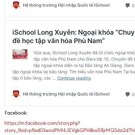
Facebook:
https://m.facebook.com/story.php?
story_fbid=pfbid03wodPh94JEVgkGPH8ka5RjrMQ5dzi2dTh