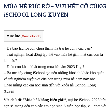
MÙA HÈ RỰC RỠ – VUI HẾT CỠ CÙNG
iSCHOOL LONG XUYÊN
Mục lục
[
Xem nhanh
]
– Đã bao lâu rồi con chưa tham gia trại hè cùng các bạn?
– Trải nghiệm hoạt động tập thể vào mùa hè gần nhất của con là
khi nào?
– Điều con khao khát trong mùa hè năm 2023 là gì?
– Ba mẹ hãy cùng iSchool tạo nên những khoảnh khắc khó quên
và trải nghiệm tuyệt vời của con trong mùa hè năm nay nhé.
Chào mừng các em học sinh đến với khóa hè iSchool Long
Xuyên!
Với
chủ đề “Mùa hè không biên giới”
, trại hè iSchool 2023 hứa
hẹn sẽ mang đến cho các em học sinh 6 tuần học tập, vui chơi với