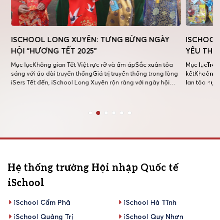
iSCHOOL LONG XUYÊN: TƯNG BỪNG NGÀY
iSCHOOL 
HỘI “HƯƠNG TẾT 2025”
YÊU THƯ
Mục lụcKhông gian Tết Việt rực rỡ và ấm ápSắc xuân tỏa
Mục lụcTrao 
sáng với áo dài truyền thốngGiá trị truyền thống trong lòng
kếtKhoảnh kh
iSers Tết đến, iSchool Long Xuyên rộn ràng với ngày hội
lan tỏa nụ c
“Hương Tết 2025”. Sự kiện mang đến cho iSers và phụ
mang mùa xu
huynh không gian truyền thống. Đây là cơ hội giúp […]
và Người già
Hệ thống trường Hội nhập Quốc tế
iSchool
iSchool Cẩm Phả
iSchool Hà Tĩnh
iSchool Quảng Trị
iSchool Quy Nhơn