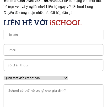
Hotline: 0296 7306 268 – 0974304092
để trao tặng con một mùa
hè trọn vẹn và ý nghĩa nhé! Liên hệ ngay với iSchool Long
Xuyên để cùng nhận nhiều ưu đãi hấp dẫn ạ!
LIÊN HỆ VỚI
iSCHOOL