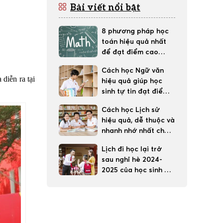
Bài viết nổi bật
8 phương pháp học
toán hiệu quả nhất
để đạt điểm cao
trong học tập
Cách học Ngữ văn
diễn ra tại
hiệu quả giúp học
sinh tự tin đạt điểm
tốt
Cách học Lịch sử
hiệu quả, dễ thuộc và
nhanh nhớ nhất cho
học sinh
Lịch đi học lại trở
sau nghỉ hè 2024-
2025 của học sinh 63
tỉnh thành cả nước