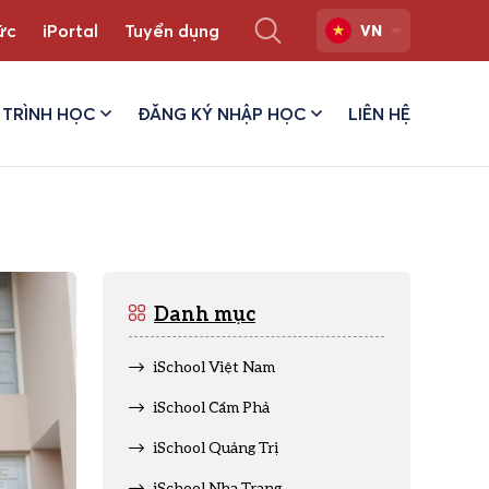
ức
iPortal
Tuyển dụng
VN
TRÌNH HỌC
ĐĂNG KÝ NHẬP HỌC
LIÊN HỆ
Danh mục
iSchool Việt Nam
iSchool Cẩm Phả
iSchool Quảng Trị
iSchool Nha Trang