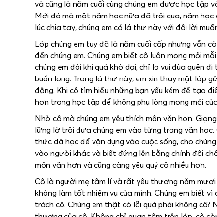
và cũng là năm cuối cùng chúng em được học tập và 
Mới đó mà một năm học nữa đã trôi qua, năm học cu
lúc chia tay, chúng em có lá thư này với đôi lời mu
Lớp chúng em tuy đã là năm cuối cấp nhưng vẫn cò
đến chúng em. Chúng em biết cô luôn mong mỏi mỗi
chúng em đôi khi quá khờ dại, chỉ lo vui đùa quên đ
buồn long. Trong lá thư này, em xin thay mặt lớp gử
động. Khi cô tìm hiểu những bạn yếu kém để tạo điề
hơn trong học tập để không phụ lòng mong mỏi của 
Nhờ cô mà chúng em yêu thích môn văn hơn. Giọn
lững lờ trôi đưa chúng em vào từng trang văn học.
thức đã học để vận dụng vào cuộc sống, cho chúng 
vào người khác và biết đứng lên bằng chính đôi châ
môn văn hơn và cũng càng yêu quý cô nhiều hơn.
Cô là người mẹ tâm lí và rất yêu thương năm mươi “
không làm tốt nhiệm vụ của mình. Chúng em biết vì
trách cô. Chúng em thật có lỗi quá phải không cô? 
thương của cô. Không chỉ quan tâm trên lớp, cô c