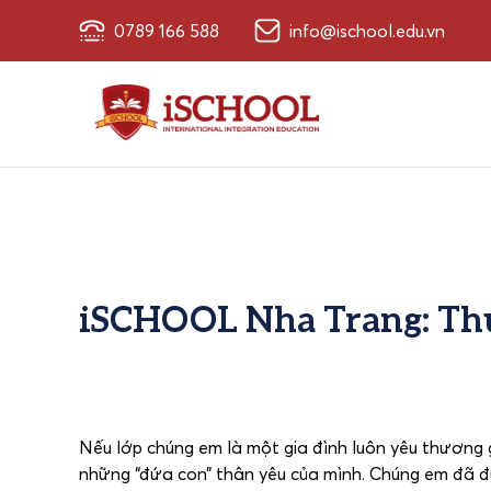
0789 166 588
info@ischool.edu.vn
iSCHOOL Nha Trang: Thư
Nếu lớp chúng em là một gia đình luôn yêu thương g
những “đứa con” thân yêu của mình. Chúng em đã đ