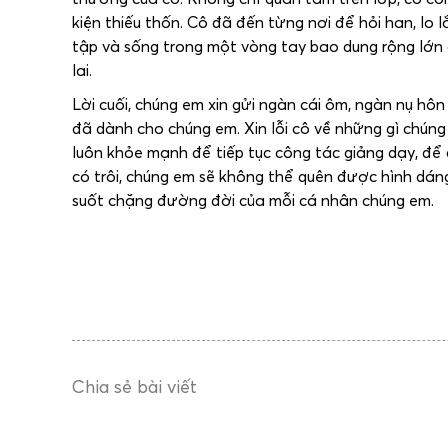
kiện thiếu thốn. Cô đã đến từng nơi để hỏi han, lo
tập và sống trong một vòng tay bao dung rộng lớ
lai.
Lời cuối, chúng em xin gửi ngàn cái ôm, ngàn nụ hô
đã dành cho chúng em. Xin lỗi cô về những gì chúng
luôn khỏe mạnh để tiếp tục công tác giảng dạy, để 
có trôi, chúng em sẽ không thể quên được hình dán
suốt chặng đường đời của mỗi cá nhân chúng em.
Chia sẻ bài viết