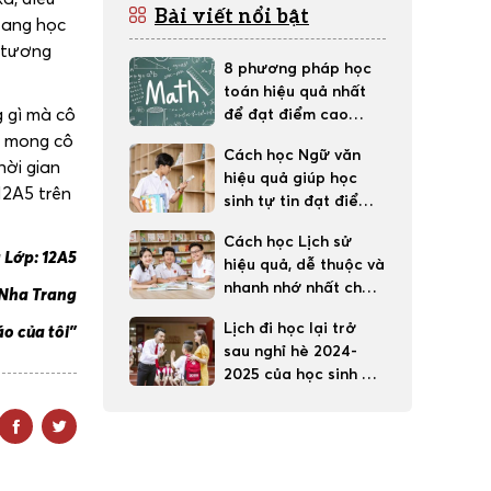
Bài viết nổi bật
 đang học
 tương
8 phương pháp học
toán hiệu quả nhất
g gì mà cô
để đạt điểm cao
trong học tập
t, mong cô
Cách học Ngữ văn
hời gian
hiệu quả giúp học
12A5 trên
sinh tự tin đạt điểm
tốt
Cách học Lịch sử
 Lớp: 12A5
hiệu quả, dễ thuộc và
nhanh nhớ nhất cho
rang
học sinh
Lịch đi học lại trở
áo của tôi”
sau nghỉ hè 2024-
2025 của học sinh 63
tỉnh thành cả nước