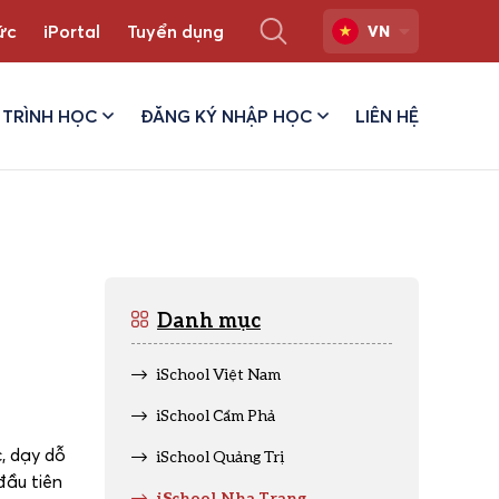
ức
iPortal
Tuyển dụng
VN
TRÌNH HỌC
ĐĂNG KÝ NHẬP HỌC
LIÊN HỆ
Danh mục
iSchool Việt Nam
iSchool Cẩm Phả
, dạy dỗ
iSchool Quảng Trị
đầu tiên
iSchool Nha Trang