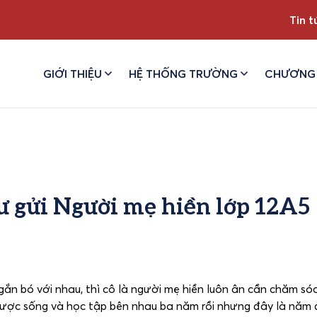
Tin t
GIỚI THIỆU
HỆ THỐNG TRƯỜNG
CHƯƠNG 
 gửi Người mẹ hiền lớp 12A5
ắn bó với nhau, thì cô là người mẹ hiền luôn ân cần chăm sóc
ược sống và học tập bên nhau ba năm rồi nhưng đây là năm 