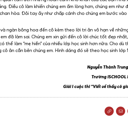
 lắng. Điều cô làm khiến chúng em ấm lòng hơn, chúng em như
n chan hòa. Đôi tay ấy như chấp cánh cho chúng em bước vào
n và ngàn bông hoa đến cô kèm theo lời tri ân vô hạn về nhữn
 em đã làm sai. Chúng em xin gửi đến cô lời chúc tốt đẹp nhấ
có thể làm “mẹ hiền” của nhiều lớp học sinh hơn nữa. Cho dù t
g cô ân cần bên chúng em. Hình dáng đó sẽ theo học sinh lớp 
Nguyễn Thành Trung
Trường iSCHOOL Nha T
Giải I cuộc thi “Viết về thầy cô gi