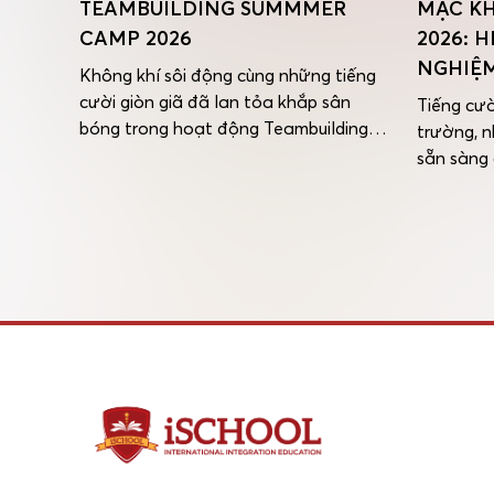
ER
TEAMBUILDING SUMMMER
MẠC KH
È
CAMP 2026
2026: 
NGHIỆM
Không khí sôi động cùng những tiếng
cười giòn giã đã lan tỏa khắp sân
mmer
Tiếng cườ
bóng trong hoạt động Teambuilding
ng đã
trường, 
Summer Camp 2026. Đây không chỉ là
ấn khó
sẵn sàng
dịp để các bạn nhỏ vui chơi mà còn là
ột
màu! Sán
cơ hội để rèn luyện tinh thần đồng đội,
ng cười
Hội nhập 
sự tự tin và khả năng phối hợp thông
trải
chính thứ
[…]
i ngày
Camp 2026
nghiệm đ
bạn […]