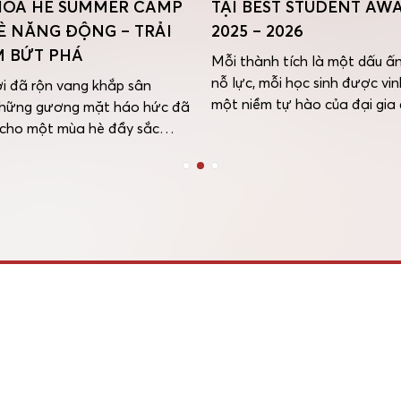
ÓA HÈ SUMMER CAMP
TẠI BEST STUDENT AW
HÈ NĂNG ĐỘNG – TRẢI
2025 – 2026
 BỨT PHÁ
Mỗi thành tích là một dấu ấn
nỗ lực, mỗi học sinh được vin
i đã rộn vang khắp sân
một niềm tự hào của đại gia 
những gương mặt háo hức đã
iSchool. Với mong muốn lan 
 cho một mùa hè đầy sắc
giá trị tích cực và ghi nhận h
g ngày 01/06/2026, Trường
phấn đấu bền bỉ của học sinh
Quốc tế iSchool Nha Trang
toàn hệ thống, chương trình
c khai mạc iSchool Summer
, mở ra hành trình trải
áng mong chờ dành cho các