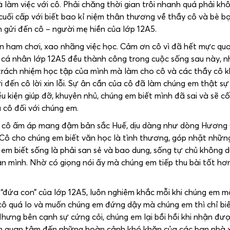
làm việc với cô. Phải chăng thời gian trôi nhanh quá phải kh
ối cấp với biết bao kỉ niệm thân thương về thầy cô và bè b
ốn gửi đến cô – người mẹ hiền của lớp 12A5.
n ham chơi, xao nhãng việc học. Cảm ơn cô vì đã hết mực qu
 cá nhân lớp 12A5 đều thành công trong cuộc sống sau này, 
i trách nhiệm học tập của mình mà làm cho cô và các thầy cô 
i đến cô lời xin lỗi. Sự ân cần của cô đã làm chúng em thật s
u kiện giúp đỡ, khuyên nhủ, chúng em biết mình đã sai và sẽ c
cô đối với chúng em.
g cô ấm áp mang đậm bản sắc Huế, dịu dàng như dòng Hương
 Cô cho chúng em biết văn học là tình thương, góp nhặt nhữn
em biết sống là phải san sẻ và bao dung, sống tự chủ không
n mình. Nhờ có giọng nói ấy mà chúng em tiếp thu bài tốt hơn
đứa con” của lớp 12A5, luôn nghiêm khắc mỗi khi chúng em mắ
 cô quá lo và muốn chúng em đứng dậy mà chúng em thì chỉ bi
Nhưng bên cạnh sự cứng cỏi, chúng em lại bồi hồi khi nhận đượ
òn quan tâm đến những hoàn cảnh khó khăn của các bạn nhà x