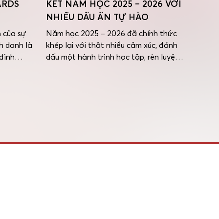
ARDS
KẾT NĂM HỌC 2025 – 2026 VỚI
CHỨC
NHIỀU DẤU ẤN TỰ HÀO
HỌC 
2021 
 của sự
Năm học 2025 – 2026 đã chính thức
h danh là
khép lại với thật nhiều cảm xúc, đánh
Chiều 
đình
dấu một hành trình học tập, rèn luyện
Trường
tỏa những
và trưởng thành đầy ý nghĩa của thầy
Trang 
ành trình
và trò Trường Hội nhập Quốc tế
nghiệp
 trên
iSchool Nha Trang. Những thành tích
khóa 2
 […]
đạt được trong suốt năm học minh
trang 
chứng cho sự nỗ […]
Buổi l
huynh 