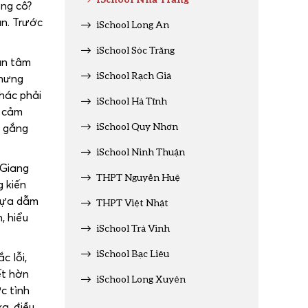
ông cô?
ạn. Trước
iSchool Long An
iSchool Sóc Trăng
an tâm
iSchool Rạch Giá
nhưng
khác phải
iSchool Hà Tĩnh
ự cảm
iSchool Quy Nhơn
ố gắng
iSchool Ninh Thuận
 Giang
THPT Nguyễn Huệ
g kiến
 dựa dẫm
THPT Việt Nhật
, hiểu
iSchool Trà Vinh
iSchool Bạc Liêu
c lỗi,
ết hờn
iSchool Long Xuyên
c tình
a, điều