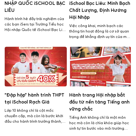
NHẬP QUỐC iSCHOOL BẠC
iSchool Bạc Liêu: Minh Bạch
LIÊU
Chất Lượng, Định Hướng
Hội Nhập
Hành trình hè đầy trải nghiệm của
các bạn iSers tại Trường Tiểu học
Việc công khai, minh bạch các
Hội nhập Quốc tế iSchool Bạc Liêu
thông tin hoạt động là cơ sở quan
đã chính thức khép lại bằng một
trọng để khẳng định uy tín của một
Ngày lễ Tổng kết khóa hè vô cùng
cơ sở giáo dục đối với xã hội và
bùng nổ. Sự kiện không chỉ đánh
các bậc phụ huynh. Thực hiện
dấu mốc hoàn thành một mùa hè ý
Thông tư số 09/2024/TT-BGDĐT
nghĩa mà còn ghi […]
của Bộ Giáo dục và Đào tạo,
Trường Tiểu học Hội nhập Quốc tế
[…]
“Đập hộp” hành trình THPT
Hành trang Hội nhập bắt
tại iSchool Rạch Giá
đầu từ nền tảng Tiếng anh
vững chắc
Lớp 10 không chỉ là cột mốc
chuyển cấp, mà còn là bước khởi
Tiếng Anh không chỉ là một môn
đầu cho hành trình trưởng thành,
học mà còn là chìa khóa giúp học
định hướng nghề nghiệp và chinh
sinh tự tin bước vào môi trường
phục những mục tiêu lớn trong
học tập và hội nhập toàn cầu. Tại