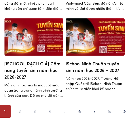
càng đổi mới, nhiều phụ huynh
Violympic! Các iSers đã nỗ lực hết
không còn chỉ quan tâm đến điểm
mình và đạt được nhiều thành tích
số mà còn chú trọng đến việc con
đáng tự hào tại kỳ thi cấp Cụm
có phát triển toàn diện hay không.
trường và cấp Tỉnh/Thành phố. Đây
Một đứa trẻ đạt thành tích cao
là minh chứng cho tinh thần học
nhưng thiếu tự tin, thiếu kỹ năng
tập chăm chỉ, bản lĩnh và niềm
giao tiếp hay khả năng thích nghi
đam mê chinh phục tri thức […]
[…]
[iSCHOOL RẠCH GIÁ] Cẩm
iSchool Ninh Thuận tuyển
nang tuyển sinh năm học
sinh năm học 2026 – 2027
2026-2027
Năm học 2026–2027, Trường Hội
nhập Quốc tế iSchool Ninh Thuận
Mỗi năm học mới là một cột mốc
chính thức triển khai kế hoạch
quan trọng trong hành trình trưởng
tuyển sinh với quy mô mở rộng, dự
thành của con. Để ba mẹ dễ dàng
kiến tuyển gần 500 học sinh mới,
lựa chọn môi trường phù hợp,
nâng tổng quy mô toàn trường lên
iSchool Rạch Giá gửi đến cẩm
hơn 1.300 học sinh. Nhà trường
1
2
3
4
…
6
7
8
nang tuyển sinh 2026 – 2027 với
tuyển sinh các lớp đầu cấp và tiếp
đầy đủ thông tin cần thiết: Thông
nhận học […]
tin tuyển sinh Tuyển sinh từ Mầm
[…]