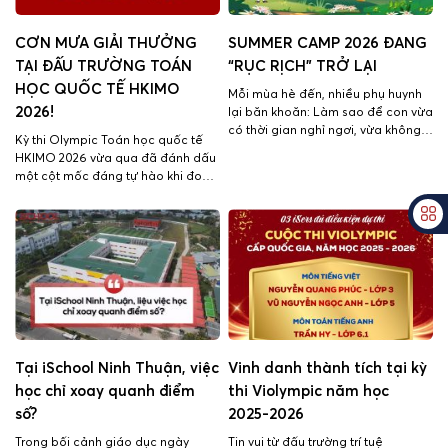
CƠN MƯA GIẢI THƯỞNG
SUMMER CAMP 2026 ĐANG
TẠI ĐẤU TRƯỜNG TOÁN
“RỤC RỊCH” TRỞ LẠI
HỌC QUỐC TẾ HKIMO
Mỗi mùa hè đến, nhiều phụ huynh
2026!
lại băn khoăn: Làm sao để con vừa
có thời gian nghỉ ngơi, vừa không
Kỳ thi Olympic Toán học quốc tế
“quên bài”? Mùa hè năm nay,
HKIMO 2026 vừa qua đã đánh dấu
iSchool Ninh Thuận mang đến một
một cột mốc đáng tự hào khi đoàn
lời giải trọn vẹn với Summer Camp
học sinh iSchool Ninh Thuận xuất
2026 đang chính thức khởi động –
sắc mang về 07 giải thưởng lớn tại
nơi các iSers Mầm non và Tiểu […]
Vòng Quốc gia. Tiếp nối truyền
thống hiếu học và tinh thần không
ngừng thử thách bản thân, các […]
Tại iSchool Ninh Thuận, việc
Vinh danh thành tích tại kỳ
học chỉ xoay quanh điểm
thi Violympic năm học
số?
2025-2026
Trong bối cảnh giáo dục ngày
Tin vui từ đấu trường trí tuệ