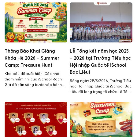
tương lai. Tại iSchool Rạch Giá,
iSchool Rạch Giá, các em được
học sinh được học tập trong môi
xây dựng nền tảng Anh ngữ vững
trường hiện đại, năng động, nơi
chắc thông qua chương trình học
mỗi ngày đến trường […]
hiện đại, môi trường thực hành […]
Thông Báo Khai Giảng
Lễ Tổng kết năm học 2025
Khóa Hè 2026 – Summer
– 2026 tại Trường Tiểu học
Camp: Treasure Hunt
Hội nhập Quốc tế iSchool
Bạc Liêui
Kho báu đã xuất hiện! Các nhà
thám hiểm nhí của iSchool Rạch
Sáng ngày 29/5/2026, Trường Tiểu
Giá đã sẵn sàng bước vào hành
học Hội nhập Quốc tế iSchool Bạc
trình khám phá mùa hè đầy sắc
Liêu đã long trọng tổ chức Lễ Tổng
màu, nơi mỗi ngày đều là một trải
kết năm học 2025 – 2026 trong
nghiệm mới và mỗi thử thách đều
không khí trang trọng, ấm áp và
mang đến một “kho báu” riêng
ngập tràn cảm xúc. Buổi lễ là dịp
chưa nào? Trường Hội nhập Quốc
để thầy và trò cùng nhìn lại hành
tế […]
trình một năm học đầy […]