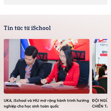
Tin tức từ iSchool
UKA, iSchool và HIU mở rộng hành trình hướng
ĐỘI NGŨ 
nghiệp cho học sinh toàn quốc
CHIẾN TẠ