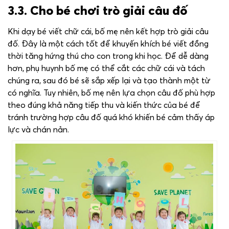
3.3. Cho bé chơi trò giải câu đố
Khi dạy bé viết chữ cái, bố mẹ nên kết hợp trò giải câu
đố. Đây là một cách tốt để khuyến khích bé viết đồng
thời tăng hứng thú cho con trong khi học. Để dễ dàng
hơn, phụ huynh bố mẹ có thể cắt các chữ cái và tách
chúng ra, sau đó bé sẽ sắp xếp lại và tạo thành một từ
có nghĩa. Tuy nhiên, bố mẹ nên lựa chọn câu đố phù hợp
theo đúng khả năng tiếp thu và kiến thức của bé để
tránh trường hợp câu đố quá khó khiến bé cảm thấy áp
lực và chán nản.