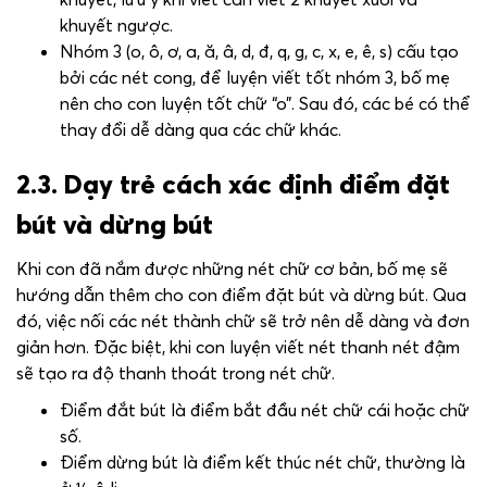
khuyết ngược.
Nhóm 3 (o, ô, ơ, a, ă, â, d, đ, q, g, c, x, e, ê, s) cấu tạo
bởi các nét cong, để luyện viết tốt nhóm 3, bố mẹ
nên cho con luyện tốt chữ “o”. Sau đó, các bé có thể
thay đổi dễ dàng qua các chữ khác.
2.3. Dạy trẻ cách xác định điểm đặt
bút và dừng bút
Khi con đã nắm được những nét chữ cơ bản, bố mẹ sẽ
hướng dẫn thêm cho con điểm đặt bút và dừng bút. Qua
đó, việc nối các nét thành chữ sẽ trở nên dễ dàng và đơn
giản hơn. Đặc biệt, khi con luyện viết nét thanh nét đậm
sẽ tạo ra độ thanh thoát trong nét chữ.
Điểm đắt bút là điểm bắt đầu nét chữ cái hoặc chữ
số.
Điểm dừng bút là điểm kết thúc nét chữ, thường là