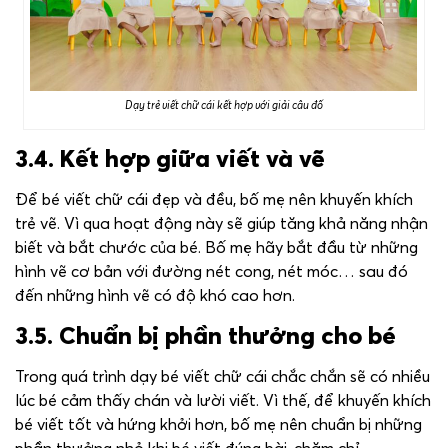
Dạy trẻ viết chữ cái kết hợp với giải câu đố
3.4. Kết hợp giữa viết và vẽ
Để bé viết chữ cái đẹp và đều, bố mẹ nên khuyến khích
trẻ vẽ. Vì qua hoạt động này sẽ giúp tăng khả năng nhận
biết và bắt chước của bé. Bố mẹ hãy bắt đầu từ những
hình vẽ cơ bản với đường nét cong, nét móc… sau đó
đến những hình vẽ có độ khó cao hơn.
3.5. Chuẩn bị phần thưởng cho bé
Trong quá trình dạy bé viết chữ cái chắc chắn sẽ có nhiều
lúc bé cảm thấy chán và lười viết. Vì thế, để khuyến khích
bé viết tốt và hứng khởi hơn, bố mẹ nên chuẩn bị những