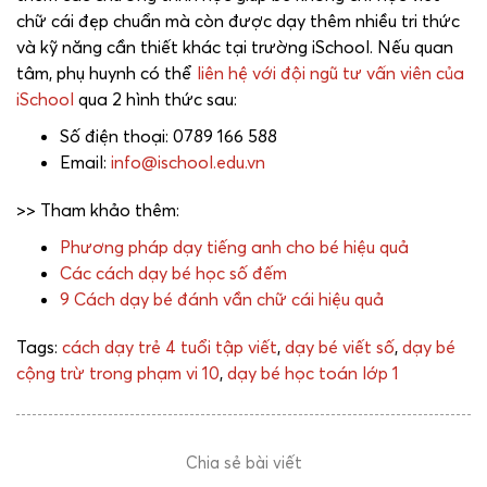
chữ cái đẹp chuẩn mà còn được dạy thêm nhiều tri thức
và kỹ năng cần thiết khác tại trường iSchool. Nếu quan
tâm, phụ huynh có thể
liên hệ với đội ngũ tư vấn viên của
iSchool
qua 2 hình thức sau:
Số điện thoại: 0789 166 588
Email:
info@ischool.edu.vn
>> Tham khảo thêm:
Phương pháp dạy tiếng anh cho bé hiệu quả
Các cách dạy bé học số đếm
9 Cách dạy bé đánh vần chữ cái hiệu quả
Tags:
cách dạy trẻ 4 tuổi tập viết
,
dạy bé viết số
,
dạy bé
cộng trừ trong phạm vi 10
,
dạy bé học toán lớp 1
Chia sẻ bài viết