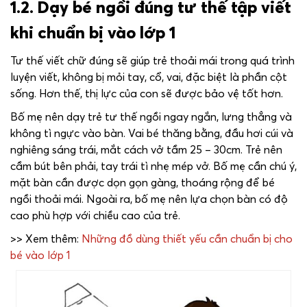
1.2. Dạy bé ngồi đúng tư thế tập viết
khi chuẩn bị vào lớp 1
Tư thế viết chữ đúng sẽ giúp trẻ thoải mái trong quá trình
luyện viết, không bị mỏi tay, cổ, vai, đặc biệt là phần cột
sống. Hơn thế, thị lực của con sẽ được bảo vệ tốt hơn.
Bố mẹ nên dạy trẻ tư thế ngồi ngay ngắn, lưng thẳng và
không tì ngực vào bàn. Vai bé thăng bằng, đầu hơi cúi và
nghiêng sáng trái, mắt cách vở tầm 25 – 30cm. Trẻ nên
cầm bút bên phải, tay trái tì nhẹ mép vở. Bố mẹ cần chú ý,
mặt bàn cần được dọn gọn gàng, thoáng rộng để bé
ngồi thoải mái. Ngoài ra, bố mẹ nên lựa chọn bàn có độ
cao phù hợp với chiều cao của trẻ.
>> Xem thêm:
Những đồ dùng thiết yếu cần chuẩn bị cho
bé vào lớp 1