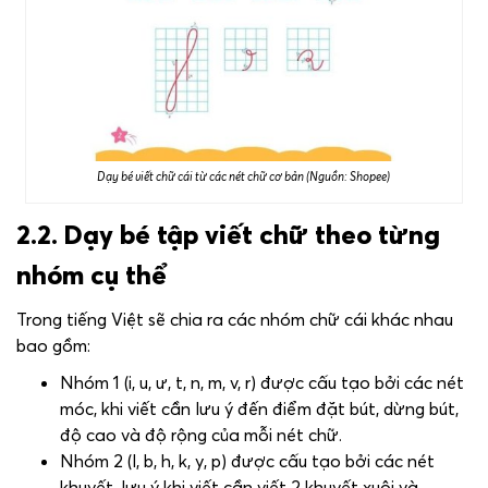
Dạy bé viết chữ cái từ các nét chữ cơ bản (Nguồn: Shopee)
2.2. Dạy bé tập viết chữ theo từng
nhóm cụ thể
Trong tiếng Việt sẽ chia ra các nhóm chữ cái khác nhau
bao gồm:
Nhóm 1 (i, u, ư, t, n, m, v, r) được cấu tạo bởi các nét
móc, khi viết cần lưu ý đến điểm đặt bút, dừng bút,
độ cao và độ rộng của mỗi nét chữ.
Nhóm 2 (l, b, h, k, y, p) được cấu tạo bởi các nét
khuyết, lưu ý khi viết cần viết 2 khuyết xuôi và