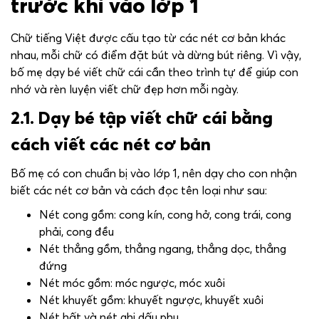
trước khi vào lớp 1
Chữ tiếng Việt được cấu tạo từ các nét cơ bản khác
nhau, mỗi chữ có điểm đặt bút và dừng bút riêng. Vì vậy,
bố mẹ dạy bé viết chữ cái cần theo trình tự để giúp con
nhớ và rèn luyện viết chữ đẹp hơn mỗi ngày.
2.1. Dạy bé tập viết chữ cái bằng
cách viết các nét cơ bản
Bố mẹ có con chuẩn bị vào lớp 1, nên dạy cho con nhận
biết các nét cơ bản và cách đọc tên loại như sau:
Nét cong gồm: cong kín, cong hở, cong trái, cong
phải, cong đều
Nét thẳng gồm, thẳng ngang, thẳng dọc, thẳng
đứng
Nét móc gồm: móc ngược, móc xuôi
Nét khuyết gồm: khuyết ngược, khuyết xuôi
Nét hất và nét ghi dấu phụ