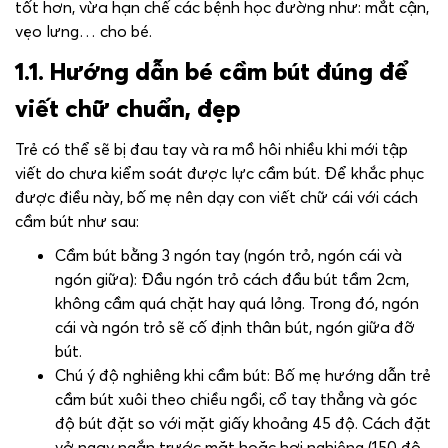
tốt hơn, vừa hạn chế các bệnh học đường như: mắt cận,
vẹo lưng… cho bé.
1.1. Hướng dẫn bé cầm bút đúng để
viết chữ chuẩn, đẹp
Trẻ có thể sẽ bị đau tay và ra mồ hôi nhiều khi mới tập
viết do chưa kiểm soát được lực cầm bút. Để khắc phục
được điều này, bố mẹ nên dạy con viết chữ cái với cách
cầm bút như sau:
Cầm bút bằng 3 ngón tay (ngón trỏ, ngón cái và
ngón giữa): Đầu ngón trỏ cách đầu bút tầm 2cm,
không cầm quá chặt hay quá lỏng. Trong đó, ngón
cái và ngón trỏ sẽ cố định thân bút, ngón giữa đỡ
bút.
Chú ý độ nghiêng khi cầm bút: Bố mẹ hướng dẫn trẻ
cầm bút xuôi theo chiều ngồi, cổ tay thẳng và góc
độ bút đặt so với mặt giấy khoảng 45 độ. Cách đặt
vở ngay ngắn trước mặt hoặc hơi nghiêng (150 độ