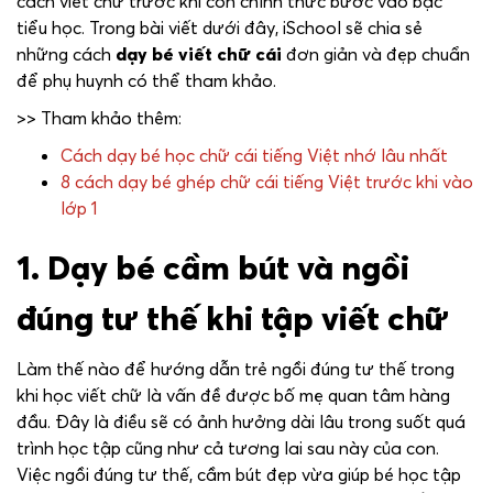
cách viết chữ trước khi con chính thức bước vào bậc
tiểu học. Trong bài viết dưới đây, iSchool sẽ chia sẻ
những cách
dạy bé viết chữ cái
đơn giản và đẹp chuẩn
để phụ huynh có thể tham khảo.
>> Tham khảo thêm:
Cách dạy bé học chữ cái tiếng Việt nhớ lâu nhất
8 cách dạy bé ghép chữ cái tiếng Việt trước khi vào
lớp 1
1. Dạy bé cầm bút và ngồi
đúng tư thế khi tập viết chữ
Làm thế nào để hướng dẫn trẻ ngồi đúng tư thế trong
khi học viết chữ là vấn đề được bố mẹ quan tâm hàng
đầu. Đây là điều sẽ có ảnh hưởng dài lâu trong suốt quá
trình học tập cũng như cả tương lai sau này của con.
Việc ngồi đúng tư thế, cầm bút đẹp vừa giúp bé học tập