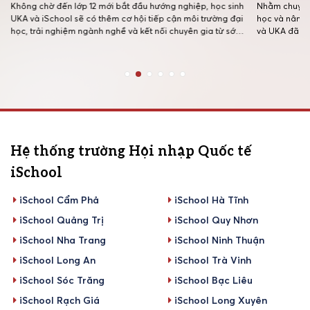
Không chờ đến lớp 12 mới bắt đầu hướng nghiệp, học sinh
Nhằm chuyên 
UKA và iSchool sẽ có thêm cơ hội tiếp cận môi trường đại
học và nâng 
học, trải nghiệm ngành nghề và kết nối chuyên gia từ sớm
và UKA đã ph
thông qua chương trình hợp tác chiến lược giữa Hệ thống
tập huấn kỹ 
Trường Quốc tế Song ngữ Học viện […]
quy tụ 48 cán
Hệ thống trường Hội nhập Quốc tế
iSchool
iSchool Cẩm Phả
iSchool Hà Tĩnh
iSchool Quảng Trị
iSchool Quy Nhơn
iSchool Nha Trang
iSchool Ninh Thuận
iSchool Long An
iSchool Trà Vinh
iSchool Sóc Trăng
iSchool Bạc Liêu
iSchool Rạch Giá
iSchool Long Xuyên