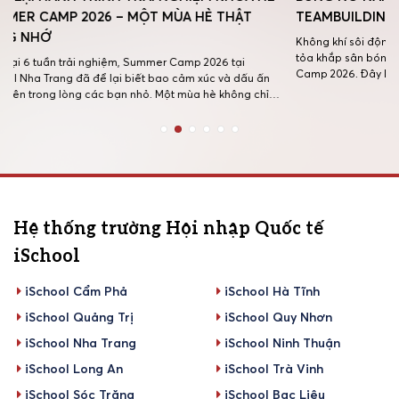
HẬT
TEAMBUILDING SUMMMER CAMP 2026
SU
NG
Không khí sôi động cùng những tiếng cười giòn giã đã lan
tỏa khắp sân bóng trong hoạt động Teambuilding Summer
ại
Tiế
Camp 2026. Đây không chỉ là dịp để các bạn nhỏ vui chơi
 dấu ấn
háo
mà còn là cơ hội để rèn luyện tinh thần đồng đội, sự tự tin
ông chỉ
ngà
và khả năng phối hợp thông […]
á, trải
Tra
ra 
[…]
Hệ thống trường Hội nhập Quốc tế
iSchool
iSchool Cẩm Phả
iSchool Hà Tĩnh
iSchool Quảng Trị
iSchool Quy Nhơn
iSchool Nha Trang
iSchool Ninh Thuận
iSchool Long An
iSchool Trà Vinh
iSchool Sóc Trăng
iSchool Bạc Liêu