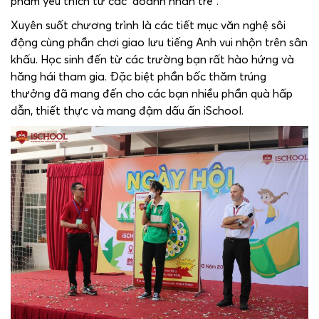
phẩm yêu thích từ các “doanh nhân trẻ”.
Xuyên suốt chương trình là các tiết mục văn nghệ sôi
động cùng phần chơi giao lưu tiếng Anh vui nhộn trên sân
khấu. Học sinh đến từ các trường bạn rất hào hứng và
hăng hái tham gia. Đặc biệt phần bốc thăm trúng
thưởng đã mang đến cho các bạn nhiều phần quà hấp
dẫn, thiết thực và mang đậm dấu ấn iSchool.