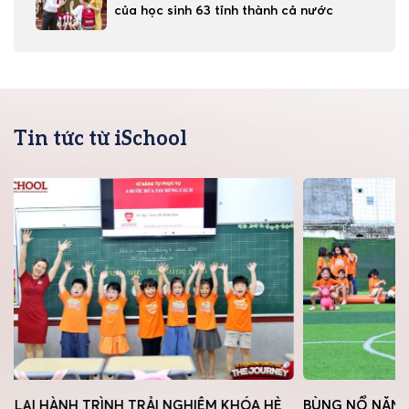
của học sinh 63 tỉnh thành cả nước
Tin tức từ iSchool
HÓA HÈ
BÙNG NỔ NĂNG LƯỢNG CÙNG
iS