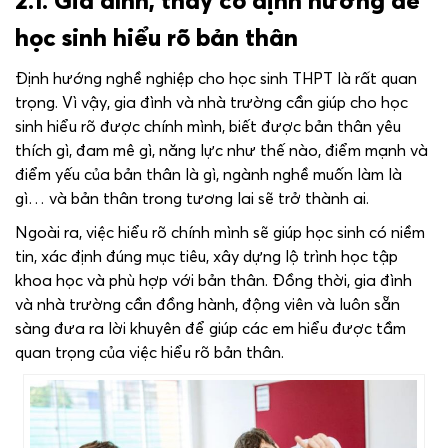
2.1. Gia đình, thầy cô định hướng để
học sinh hiểu rõ bản thân
Định hướng nghề nghiệp cho học sinh THPT là rất quan
trọng. Vì vậy, gia đình và nhà trường cần giúp cho học
sinh hiểu rõ được chính mình, biết được bản thân yêu
thích gì, đam mê gì, năng lực như thế nào, điểm mạnh và
điểm yếu của bản thân là gì, ngành nghề muốn làm là
gì… và bản thân trong tương lai sẽ trở thành ai.
Ngoài ra, việc hiểu rõ chính mình sẽ giúp học sinh có niềm
tin, xác định đúng mục tiêu, xây dựng lộ trình học tập
khoa học và phù hợp với bản thân. Đồng thời, gia đình
và nhà trường cần đồng hành, động viên và luôn sẵn
sàng đưa ra lời khuyên để giúp các em hiểu được tầm
quan trọng của việc hiểu rõ bản thân.