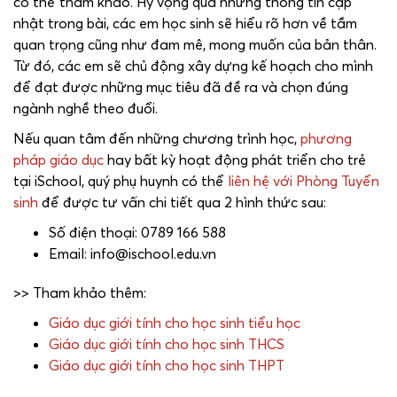
có thể tham khảo. Hy vọng qua những thông tin cập
nhật trong bài, các em học sinh sẽ hiểu rõ hơn về tầm
quan trọng cũng như đam mê, mong muốn của bản thân.
Từ đó, các em sẽ chủ động xây dựng kế hoạch cho mình
để đạt được những mục tiêu đã đề ra và chọn đúng
ngành nghề theo đuổi.
Nếu quan tâm đến những chương trình học,
phương
pháp giáo dục
hay bất kỳ hoạt động phát triển cho trẻ
tại iSchool, quý phụ huynh có thể
liên hệ với Phòng Tuyển
sinh
để được tư vấn chi tiết qua 2 hình thức sau:
Số điện thoại: 0789 166 588
Email: info@ischool.edu.vn
>> Tham khảo thêm:
Giáo dục giới tính cho học sinh tiểu học
Giáo dục giới tính cho học sinh THCS
Giáo dục giới tính cho học sinh THPT