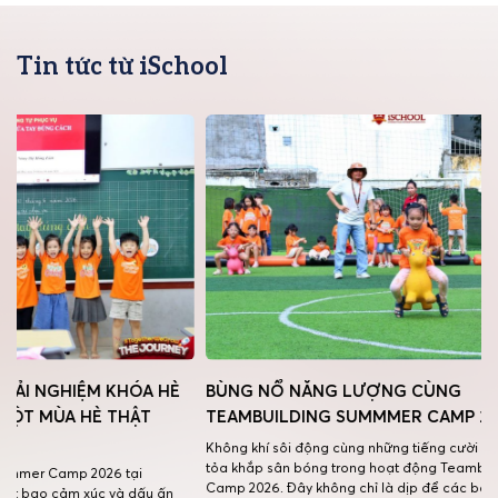
Tin tức từ iSchool
HÈ
BÙNG NỔ NĂNG LƯỢNG CÙNG
iSCHOO
TEAMBUILDING SUMMMER CAMP 2026
SUMMER
NGHIỆM
Không khí sôi động cùng những tiếng cười giòn giã đã lan
tỏa khắp sân bóng trong hoạt động Teambuilding Summer
Tiếng cườ
Camp 2026. Đây không chỉ là dịp để các bạn nhỏ vui chơi
ấn
háo hức 