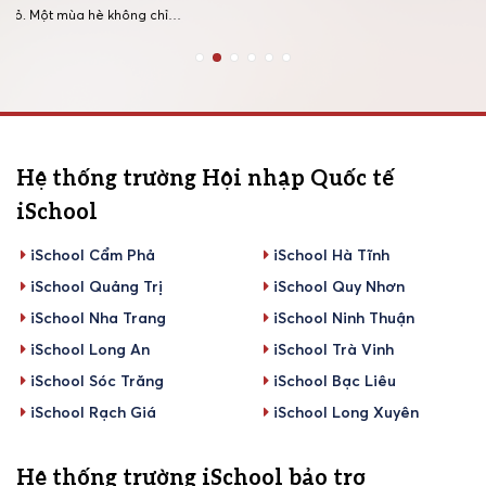
mà còn là cơ hội để rèn luyện tinh thần đồng đội, sự tự tin
ỉ
ngày 01/0
và khả năng phối hợp thông […]
i
Trang ch
ra hành t
[…]
Hệ thống trường Hội nhập Quốc tế
iSchool
iSchool Cẩm Phả
iSchool Hà Tĩnh
iSchool Quảng Trị
iSchool Quy Nhơn
iSchool Nha Trang
iSchool Ninh Thuận
iSchool Long An
iSchool Trà Vinh
iSchool Sóc Trăng
iSchool Bạc Liêu
iSchool Rạch Giá
iSchool Long Xuyên
Hệ thống trường iSchool bảo trợ