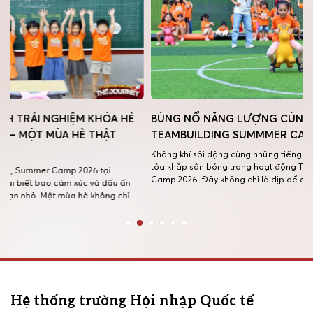
È
BÙNG NỔ NĂNG LƯỢNG CÙNG
iSCHOO
TEAMBUILDING SUMMMER CAMP 2026
SUMMER
NGHIỆM
Không khí sôi động cùng những tiếng cười giòn giã đã lan
tỏa khắp sân bóng trong hoạt động Teambuilding Summer
Tiếng cườ
Camp 2026. Đây không chỉ là dịp để các bạn nhỏ vui chơi
n
háo hức đ
mà còn là cơ hội để rèn luyện tinh thần đồng đội, sự tự tin
ỉ
ngày 01/0
và khả năng phối hợp thông […]
i
Trang chí
ra hành t
[…]
Hệ thống trường Hội nhập Quốc tế