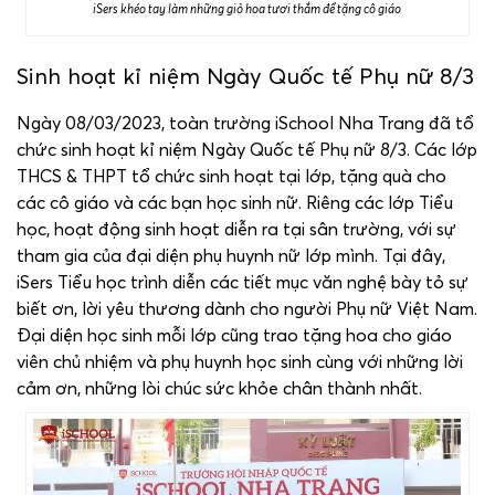
iSers khéo tay làm những giỏ hoa tươi thắm để tặng cô giáo
Sinh hoạt kỉ niệm Ngày Quốc tế Phụ nữ 8/3
Ngày 08/03/2023, toàn trường iSchool Nha Trang đã tổ
chức sinh hoạt kỉ niệm Ngày Quốc tế Phụ nữ 8/3. Các lớp
THCS & THPT tổ chức sinh hoạt tại lớp, tặng quà cho
các cô giáo và các bạn học sinh nữ. Riêng các lớp Tiểu
học, hoạt động sinh hoạt diễn ra tại sân trường, với sự
tham gia của đại diện phụ huynh nữ lớp mình. Tại đây,
iSers Tiểu học trình diễn các tiết mục văn nghệ bày tỏ sự
biết ơn, lời yêu thương dành cho người Phụ nữ Việt Nam.
Đại diện học sinh mỗi lớp cũng trao tặng hoa cho giáo
viên chủ nhiệm và phụ huynh học sinh cùng với những lời
cảm ơn, những lòi chúc sức khỏe chân thành nhất.