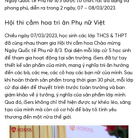
Ngày Quốc tế Phụ nữ 8/3 được tổ chức rất đa dạng và
phong phú, diễn ra trong 2 ngày, 07 – 08/03/2023.
Hội thi cắm hoa tri ân Phụ nữ Việt
Chiều ngày 07/03/2023, học sinh các lớp THCS & THPT
đã cùng nhau tham gia Hội thi cắm hoa Chào mừng
Ngày Quốc tế Phụ nữ 8/3. Đại diện mỗi lớp cử 5 học sinh
để tham gia hoạt động tại sân trường. iSers đã tự tay
thiết kế sản phẩm của mình, mang ý nghĩa trii ân hướng
đến các bà, các mẹ, các cô hay các bạn nữ của mình. Sau
khi hoàn thành sản phẩm trong thời gian 30 phút, mỗi lớp
cử đại diện để thuyết trình trước toàn trường và ban
giám khảo về ý tưởng, ý nghĩa của sản phẩm lớp mình.
Qua đó, iSers không chỉ thể hiện được sự khéo léo, sáng
tạo của mình mà còn có cơ hội để bày tỏ tình yêu
thương đến một nửa thế giới.