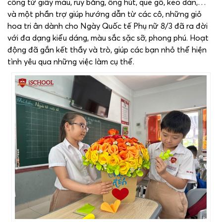
công từ giấy màu, ruy băng, ống hút, que gỗ, keo dán,…
và một phần trợ giúp hướng dẫn từ các cô, những giỏ
hoa tri ân dành cho Ngày Quốc tế Phụ nữ 8/3 đã ra đời
với đa dạng kiểu dáng, màu sắc sặc sỡ, phong phú. Hoạt
động đã gắn kết thầy và trò, giúp các bạn nhỏ thể hiện
tình yêu qua những việc làm cụ thể.