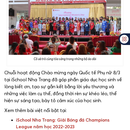
Cô và trò cùng tỏa sáng trong những bộ áo dài
Chuỗi hoạt động Chào mừng ngày Quốc tế Phụ nữ 8/3
tại iSchool Nha Trang đã góp phần giáo dục học sinh về
lòng biết ơn, tạo sự gắn kết bằng lời yêu thương và
những việc làm cụ thể, đồng thời rèn sự khéo léo, thể
hiện sự sáng tạo, bày tỏ cảm xúc của học sinh.
Xem thêm bài việt nổi bật tại:
iSchool Nha Trang: Giải Bóng đá Champions
League năm học 2022-2023