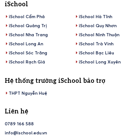
iSchool
iSchool Cẩm Phả
iSchool Hà Tĩnh
iSchool Quảng Trị
iSchool Quy Nhơn
iSchool Nha Trang
iSchool Ninh Thuận
iSchool Long An
iSchool Trà Vinh
iSchool Sóc Trăng
iSchool Bạc Liêu
iSchool Rạch Giá
iSchool Long Xuyên
Hệ thống trường iSchool bảo trợ
THPT Nguyễn Huệ
Liên hệ
0789 166 588
info@ischool.edu.vn