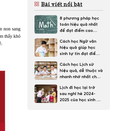
Bài viết nổi bật
8 phương pháp học
toán hiệu quả nhất
ầm non sang
để đạt điểm cao
ảm thấy khó
trong học tập
Cách học Ngữ văn
é.
hiệu quả giúp học
sinh tự tin đạt điểm
tốt
Cách học Lịch sử
hiệu quả, dễ thuộc và
nhanh nhớ nhất cho
học sinh
Lịch đi học lại trở
sau nghỉ hè 2024-
2025 của học sinh 63
tỉnh thành cả nước