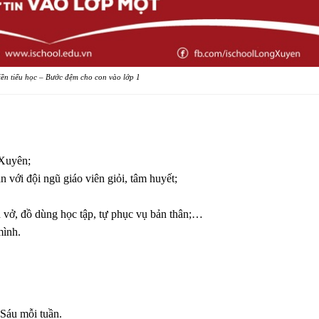
ền tiểu học – Bước đệm cho con vào lớp 1
 Xuyên;
 với đội ngũ giáo viên giỏi, tâm huyết;
 vở, đồ dùng học tập, tự phục vụ bản thân;…
mình.
 Sáu mỗi tuần.