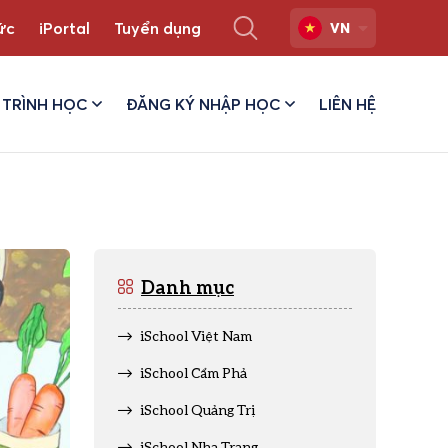
ức
iPortal
Tuyển dụng
VN
TRÌNH HỌC
ĐĂNG KÝ NHẬP HỌC
LIÊN HỆ
Danh mục
iSchool Việt Nam
iSchool Cẩm Phả
iSchool Quảng Trị
iSchool Nha Trang