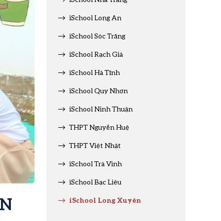
iSchool Long An
iSchool Sóc Trăng
iSchool Rạch Giá
iSchool Hà Tĩnh
iSchool Quy Nhơn
iSchool Ninh Thuận
THPT Nguyễn Huệ
THPT Việt Nhật
iSchool Trà Vinh
iSchool Bạc Liêu
ỀN
iSchool Long Xuyên