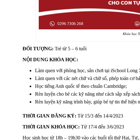
Khóa học Ti
ĐỐI TƯỢNG:
Trẻ từ 5 – 6 tuổi
NỘI DUNG KHÓA HỌC:
Làm quen với phòng học, sân chơi tại iSchool Long
Làm quen với các nét chữ và chữ số, phép toán cơ bản
Học tiếng Anh quốc tế theo chuẩn Cambridge;
Rèn luyện cho bé các kỹ năng như cách sắp xếp sách
Rèn luyện kỹ năng trình bày, giúp bé tự tin thể hiện 
THỜI GIAN ĐĂNG KÝ:
Từ 15/3 đến 14/4/2023
THỜI GIAN KHÓA HỌC:
Từ 17/4 đến 3/6/2023
Học sinh học từ 18h – 19h30 vào các buổi tối thứ Hai, Tư,