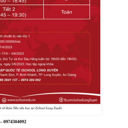
ết về khóa Tiền tiểu học tại iSchool Long Xuyên
 – 0974304092