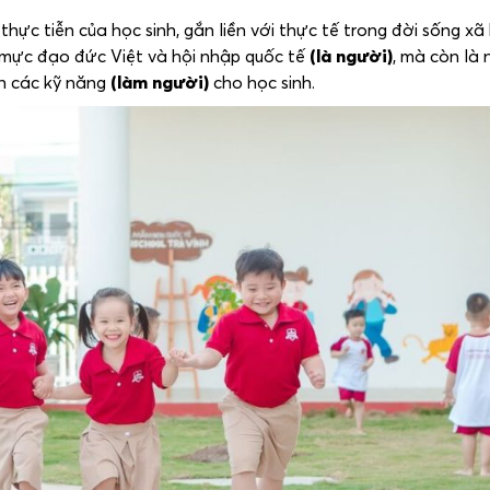
ực tiễn của học sinh, gắn liền với thực tế trong đời sống xã
mực đạo đức Việt và hội nhập quốc tế
(là người)
, mà còn là
ển các kỹ năng
(làm người)
cho học sinh.