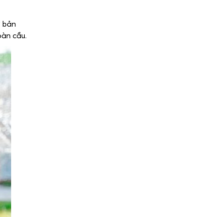
ơ bản
oàn cầu.