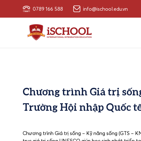
0789 166 588
info@ischool.edu.vn
Chương trình Giá trị sốn
Trường Hội nhập Quốc tế
Chương trình Giá trị sống – Kỹ năng sống (GTS – K
trục giá trị sống UNESCO giúp học sinh phát triển toà