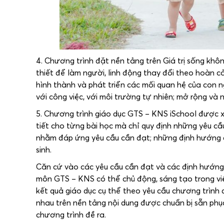
4. Chương trình đặt nền tảng trên Giá trị sống khô
thiết để làm người, linh động thay đổi theo hoàn cả
hình thành và phát triển các mối quan hệ của con n
với công việc, với môi trường tự nhiên; mở rộng v
5. Chương trình giáo dục GTS – KNS iSchool được x
tiết cho từng bài học mà chỉ quy định những yêu cầ
nhằm đáp ứng yêu cầu cần đạt; những định hướng c
sinh.
Căn cứ vào các yêu cầu cần đạt và các định hướng 
môn GTS – KNS có thể chủ động, sáng tạo trong việ
kết quả giáo dục cụ thể theo yêu cầu chương trình 
nhau trên nền tảng nội dung được chuẩn bị sẵn phụ
chương trình đề ra.