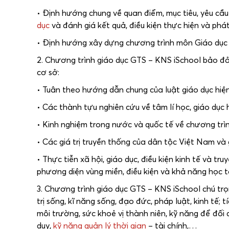
• Định hướng chung về quan điểm, mục tiêu, yêu cầu
dục
và đánh giá kết quả, điều kiện thực hiện và phát
• Định hướng xây dựng chương trình môn Giáo dục
2. Chương trình giáo dục GTS – KNS iSchool bảo đả
cơ sở:
• Tuân theo hướng dẫn chung của luật giáo dục hiệ
• Các thành tựu nghiên cứu về tâm lí học, giáo dục 
• Kinh nghiệm trong nước và quốc tế về chương trì
• Các giá trị truyền thống của dân tộc Việt Nam và g
• Thực tiễn xã hội, giáo dục, điều kiện kinh tế và 
phương diện vùng miền, điều kiện và khả năng học t
3. Chương trình giáo dục GTS – KNS iSchool chú trọn
trị sống, kĩ năng sống, đạo đức, pháp luật, kinh tế; 
môi trường, sức khoẻ vị thành niên, kỹ năng để đối
duy,
kỹ năng quản lý thời gian
– tài chính,…