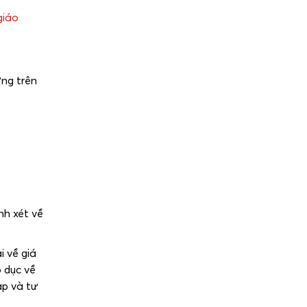
giáo
ựng trên
nh xét về
i về giá
o dục về
ập và tư