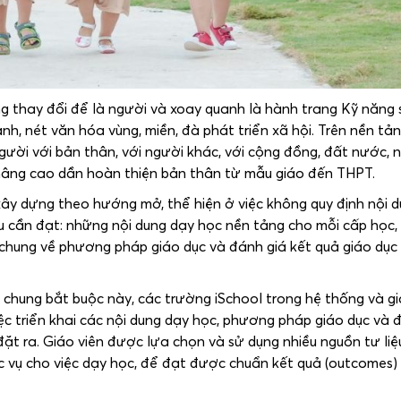
ng thay đổi để là người và xoay quanh là hành trang Kỹ năng
nh, nét văn hóa vùng, miền, đà phát triển xã hội. Trên nền tản
gười với bản thân, với người khác, với cộng đồng, đất nước, n
à nâng cao dần hoàn thiện bản thân từ mẫu giáo đến THPT.
ây dựng theo hướng mở, thể hiện ở việc không quy định nội d
u cần đạt: những nội dung dạy học nền tảng cho mỗi cấp học,
hung về phương pháp giáo dục và đánh giá kết quả giáo dục
chung bắt buộc này, các trường iSchool trong hệ thống và gi
c triển khai các nội dung dạy học, phương pháp giáo dục và 
đặt ra. Giáo viên được lựa chọn và sử dụng nhiều nguồn tư liệ
c vụ cho việc dạy học, để đạt được chuẩn kết quả (outcomes)