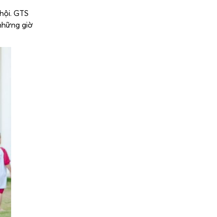
 hội. GTS
 những giờ