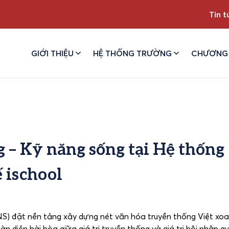
Tin t
GIỚI THIỆU
HỆ THỐNG TRƯỜNG
CHƯƠNG 
g – Kỹ năng sống tại Hệ thống
 ischool
NS) đặt nền tảng xây dựng nét văn hóa truyền thống Việt xo
n diện hài hòa giữa giá trị truyền thống và giá trị hội nhập qu