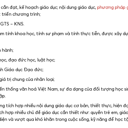
 cần đạt, kế hoạch giáo dục; nội dung giáo dục,
phương pháp 
 triển chương trình;
 GTS – KNS.
m tính khoa học, tính sư phạm và tính thực tiễn, được xây d
n hành;
học, đạo đức học, luật học;
nh Giáo dục Đạo đức;
iá trị chung của nhân loại;
truyền thống văn hoá Việt Nam, sự đa dạng của đối tượng học si
ập.
g tích hợp nhiều nội dung giáo dục cơ bản, thiết thực, hiện đạ
tích hợp nhiều chủ đề giáo dục cần thiết như: quyền trẻ em, giá
 diện và vượt qua khó khăn trong cuộc sống, kỹ năng để học t