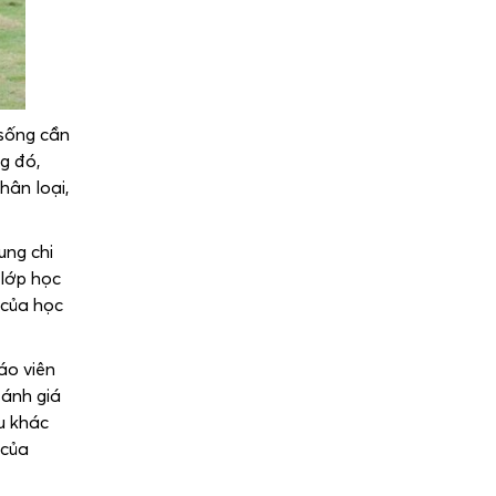
 sống cần
g đó,
hân loại,
ung chi
 lớp học
 của học
áo viên
đánh giá
u khác
 của