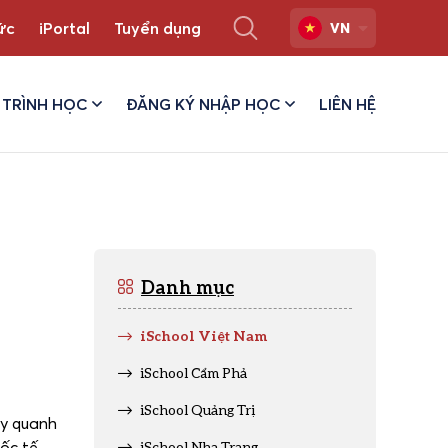
ức
iPortal
Tuyển dụng
VN
TRÌNH HỌC
ĐĂNG KÝ NHẬP HỌC
LIÊN HỆ
Danh mục
iSchool Việt Nam
iSchool Cẩm Phả
iSchool Quảng Trị
ay quanh
ốc tế.
iSchool Nha Trang