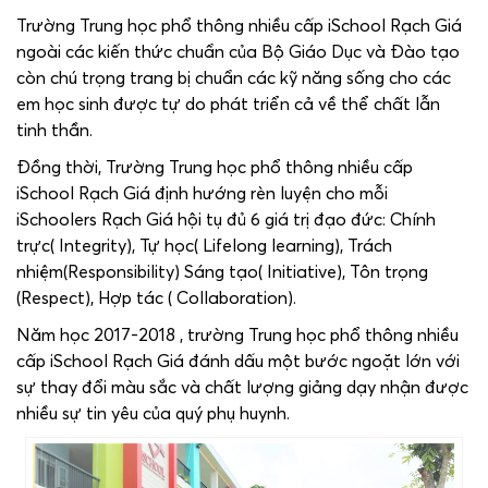
Trường Trung học phổ thông nhiều cấp iSchool Rạch Giá
ngoài các kiến thức chuẩn của Bộ Giáo Dục và Đào tạo
còn chú trọng trang bị chuẩn các kỹ năng sống cho các
em học sinh được tự do phát triển cả về thể chất lẫn
tinh thần.
Đồng thời, Trường Trung học phổ thông nhiều cấp
iSchool Rạch Giá định hướng rèn luyện cho mỗi
iSchoolers Rạch Giá hội tụ đủ 6 giá trị đạo đức: Chính
trực( Integrity), Tự học( Lifelong learning), Trách
nhiệm(Responsibility) Sáng tạo( Initiative), Tôn trọng
(Respect), Hợp tác ( Collaboration).
Năm học 2017-2018 , trường Trung học phổ thông nhiều
cấp iSchool Rạch Giá đánh dấu một bước ngoặt lớn với
sự thay đổi màu sắc và chất lượng giảng dạy nhận được
nhiều sự tin yêu của quý phụ huynh.