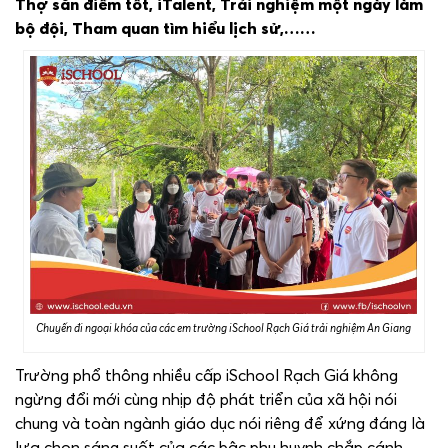
Thợ săn điểm tốt, iTalent, Trải nghiệm một ngày làm
bộ đội, Tham quan tìm hiểu lịch sử,……
Chuyến đi ngoại khóa của các em trường iSchool Rạch Giá trải nghiệm An Giang
Trường phổ thông nhiều cấp iSchool Rạch Giá không
ngừng đổi mới cùng nhịp độ phát triển của xã hội nói
chung và toàn ngành giáo dục nói riêng để xứng đáng là
lựa chọn sáng suốt của các bậc phụ huynh chắp cánh