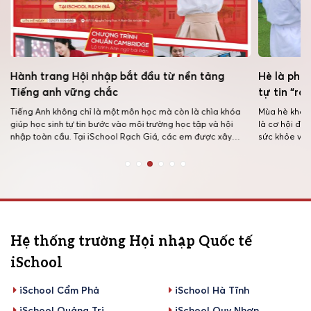
Hành trang Hội nhập bắt đầu từ nền tảng
Hè là phải
Tiếng anh vững chắc
tự tin “r
Tiếng Anh không chỉ là một môn học mà còn là chìa khóa
Mùa hè không
giúp học sinh tự tin bước vào môi trường học tập và hội
là cơ hội để
nhập toàn cầu. Tại iSchool Rạch Giá, các em được xây
sức khỏe và 
dựng nền tảng Anh ngữ vững chắc thông qua chương trình
lai. Tại Sum
học hiện đại, môi trường thực hành […]
Võ thuật đan
Hệ thống trường Hội nhập Quốc tế
iSchool
iSchool Cẩm Phả
iSchool Hà Tĩnh
iSchool Quảng Trị
iSchool Quy Nhơn