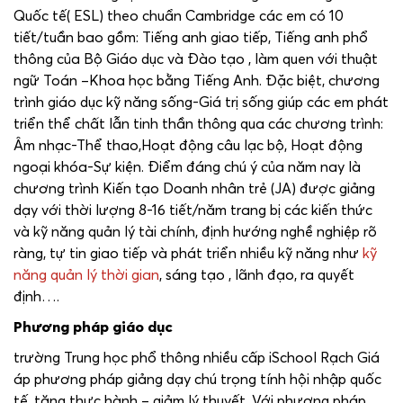
Quốc tế( ESL) theo chuẩn Cambridge các em có 10
tiết/tuần bao gồm: Tiếng anh giao tiếp, Tiếng anh phổ
thông của Bộ Giáo dục và Đào tạo , làm quen với thuật
ngữ Toán –Khoa học bằng Tiếng Anh. Đặc biệt, chương
trình giáo dục kỹ năng sống-Giá trị sống giúp các em phát
triển thể chất lẫn tinh thần thông qua các chương trình:
Âm nhạc-Thể thao,Hoạt động câu lạc bộ, Hoạt động
ngoại khóa-Sự kiện. Điểm đáng chú ý của năm nay là
chương trình Kiến tạo Doanh nhân trẻ (JA) được giảng
dạy với thời lượng 8-16 tiết/năm trang bị các kiến thức
và kỹ năng quản lý tài chính, định hướng nghề nghiệp rõ
ràng, tự tin giao tiếp và phát triển nhiều kỹ năng như
kỹ
năng quản lý thời gian
, sáng tạo , lãnh đạo, ra quyết
định….
Phương pháp giáo dục
trường Trung học phổ thông nhiều cấp iSchool Rạch Giá
áp phương pháp giảng dạy chú trọng tính hội nhập quốc
tế, tăng thực hành – giảm lý thuyết. Với phương pháp