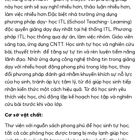
này học sinh sẽ suy nghĩ nhiều hơn, thảo luận nhiều hơn,
làm việc nhiều hơn.Đặc biệt nhà trường ứng dụng
phương pháp dạy- học ITL (iSchool Teaching- Learning)
độc quyền giảng dạy duy nhất tại hệ thống ITL. Phương
pháp ITL: học thông qua dự án, làm việc nhóm. Giáo viên
sáng tạo, ứng dụng CNTT. Học sinh tự học và nghiên cứu
bài, thuyết trình để tăng sự tự tin và rèn luyện tiềm năng
lãnh đạo. Nhờ ứng dụng công nghệ thông tin trong giảng
dạy với nhiều hoạt động phong phú trong lớp học, thay
đổi phương pháp đánh giá nhằm khuyến khích sự nỗ lực
của họ sinh, tránh áp lực tâm lý, từ đó giúp học sinh tiếp
nhận kiến thức một cách hiệu quả. Từ đó học sinh yêu
thích việc học, chủ động lập kế hoạch học tập và nghiên
cứu bài trước khi vào lớp.
Cơ sở vật chất:
Thư viện với nguồn sách phong phú để học sinh tự học;
tất cả các phòng học được trang bị máy lạnh giúp học