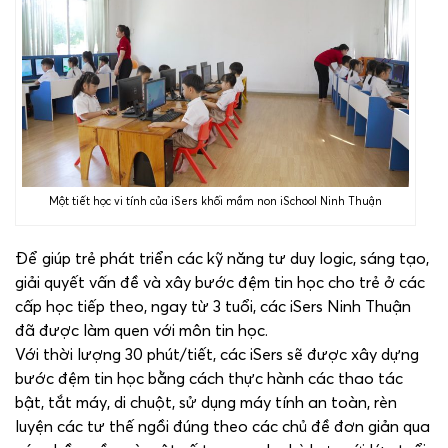
Một tiết học vi tính của iSers khối mầm non iSchool Ninh Thuận
Để giúp trẻ phát triển các kỹ năng tư duy logic, sáng tạo,
giải quyết vấn đề và xây bước đệm tin học cho trẻ ở các
cấp học tiếp theo, ngay từ 3 tuổi, các iSers Ninh Thuận
đã được làm quen với môn tin học.
Với thời lượng 30 phút/tiết, các iSers sẽ được xây dựng
bước đệm tin học bằng cách thực hành các thao tác
bật, tắt máy, di chuột, sử dụng máy tính an toàn, rèn
luyện các tư thế ngồi đúng theo các chủ đề đơn giản qua