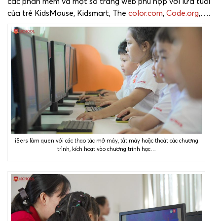
các phần mềm và một số trang web phù hợp với lứa tuổi
của trẻ KidsMouse, Kidsmart, The
color.com
,
Code.org
,….
iSers làm quen với các thao tác mở máy, tắt máy hoặc thoát các chương
trình, kích hoạt vào chương trình học…