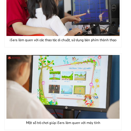
iSers làm quen với các thao tác di chuột, sử dụng bàn phím thành thạo
Một số trò chơi giúp iSers làm quen với máy tính