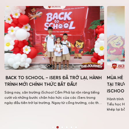
BACK TO SCHOOL – iSERS ĐÃ TRỞ LẠI, HÀNH
MÙA HÈ R
TRÌNH MỚI CHÍNH THỨC BẮT ĐẦU!
TẠI TRƯỜ
iSCHOOL 
Sáng nay, sân trường iSchool Cẩm Phả lại rộn ràng tiếng
cười và những bước chân háo hức của các iSers trong
Hành trình h
ngày đầu tiên trở lại trường. Ngay từ cổng trường, các thầy
Tiểu học Hội
g
cô đã có mặt từ sớm để chào đón các con bằng những nụ
khép lại bằn
cười thân thương, những cái ôm ấm […]
nổ. Sự kiện 
hè ý nghĩa m