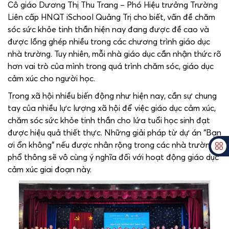
Cô giáo Dương Thị Thu Trang – Phó Hiệu trưởng Trường
Liên cấp HNQT iSchool Quảng Trị cho biết, vấn đề chăm
sóc sức khỏe tinh thần hiện nay đang được đề cao và
được lồng ghép nhiều trong các chương trình giáo dục
nhà trường. Tuy nhiên, mỗi nhà giáo dục cần nhận thức rõ
hơn vai trò của mình trong quá trình chăm sóc, giáo dục
cảm xúc cho người học.
Trong xã hội nhiều biến động như hiện nay, cần sự chung
tay của nhiều lực lượng xã hội để việc giáo dục cảm xúc,
chăm sóc sức khỏe tinh thần cho lứa tuổi học sinh đạt
được hiệu quả thiết thực. Những giải pháp từ dự án “Bạn
ơi ổn không” nếu được nhân rộng trong các nhà trường
phổ thông sẽ vô cùng ý nghĩa đối với hoạt động giáo dục
cảm xúc giai đoạn này.