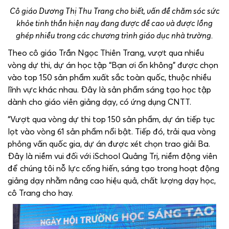
Cô giáo Dương Thị Thu Trang cho biết, vấn đề chăm sóc sức
khỏe tinh thần hiện nay đang được đề cao và được lồng
ghép nhiều trong các chương trình giáo dục nhà trường.
Theo cô giáo Trần Ngọc Thiên Trang, vượt qua nhiều
vòng dự thi, dự án học tập “Bạn ơi ổn không” được chọn
vào top 150 sản phẩm xuất sắc toàn quốc, thuộc nhiều
lĩnh vực khác nhau. Đây là sản phẩm sáng tạo học tập
dành cho giáo viên giảng dạy, có ứng dụng CNTT.
“Vượt qua vòng dự thi top 150 sản phẩm, dự án tiếp tục
lọt vào vòng 61 sản phẩm nổi bật. Tiếp đó, trải qua vòng
phỏng vấn quốc gia, dự án được xét chọn trao giải Ba.
Đây là niềm vui đối với iSchool Quảng Trị, niềm động viên
để chúng tôi nỗ lực cống hiến, sáng tạo trong hoạt động
giảng dạy nhằm nâng cao hiệu quả, chất lượng dạy học,
cô Trang cho hay.