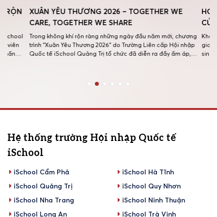
N
XUÂN YÊU THƯƠNG 2026 – TOGETHER WE
HOẠT ĐỘN
CARE, TOGETHER WE SHARE
CỦA HỌC 
l
Trong không khí rộn ràng những ngày đầu năm mới, chương
Khám phá Bảo
trình “Xuân Yêu Thương 2026” do Trường Liên cấp Hội nhập
giao lưu tạ
Quốc tế iSchool Quảng Trị tổ chức đã diễn ra đầy ấm áp,
sinh những tr
lan tỏa tinh thần sẻ chia và trách nhiệm cộng đồng trong
thức và nuôi
tập thể giáo viên, học sinh và phụ […]
Trường iScho
Hệ thống trường Hội nhập Quốc tế
iSchool
iSchool Cẩm Phả
iSchool Hà Tĩnh
iSchool Quảng Trị
iSchool Quy Nhơn
iSchool Nha Trang
iSchool Ninh Thuận
iSchool Long An
iSchool Trà Vinh