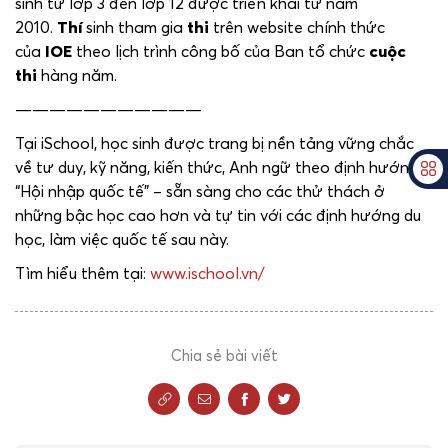
sinh từ lớp 3 đến lớp 12 được triển khai từ năm
2010.
Thí
sinh tham gia
thi
trên website chính thức
của
IOE
theo lịch trình công bố của Ban tổ chức
cuộc
thi
hàng năm.
———————————
Tại iSchool, học sinh được trang bị nền tảng vững chắc
về tư duy, kỹ năng, kiến thức, Anh ngữ theo định hướng
“Hội nhập quốc tế” – sẵn sàng cho các thử thách ở
những bậc học cao hơn và tự tin với các định hướng du
học, làm việc quốc tế sau này.
Tìm hiểu thêm tại:
www.ischool.vn/
Chia sẻ bài viết