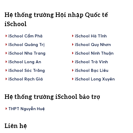
Hệ thống trường Hội nhập Quốc tế
iSchool
iSchool Cẩm Phả
iSchool Hà Tĩnh
iSchool Quảng Trị
iSchool Quy Nhơn
iSchool Nha Trang
iSchool Ninh Thuận
iSchool Long An
iSchool Trà Vinh
iSchool Sóc Trăng
iSchool Bạc Liêu
iSchool Rạch Giá
iSchool Long Xuyên
Hệ thống trường iSchool bảo trợ
THPT Nguyễn Huệ
Liên hệ