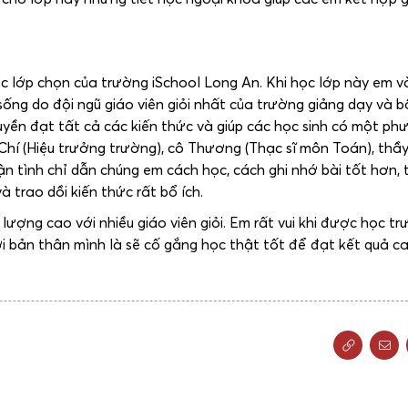
ọc lớp chọn của trường iSchool Long An. Khi học lớp này em v
ống do đội ngũ giáo viên giỏi nhất của trường giảng dạy và b
yền đạt tất cả các kiến thức và giúp các học sinh có một ph
Chí (Hiệu trưởng trường), cô Thương (Thạc sĩ môn Toán), th
n tình chỉ dẫn chúng em cách học, cách ghi nhớ bài tốt hơn, 
à trao dồi kiến thức rất bổ ích.
ợng cao với nhiều giáo viên giỏi. Em rất vui khi được học t
 bản thân mình là sẽ cố gắng học thật tốt để đạt kết quả c