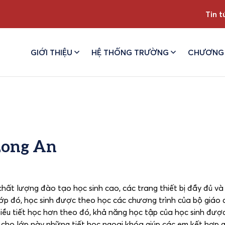
Tin t
GIỚI THIỆU
HỆ THỐNG TRƯỜNG
CHƯƠNG 
Long An
 lượng đào tạo học sinh cao, các trang thiết bị đầy đủ và h
 lớp đó, học sinh được theo học các chương trình của bộ giáo 
iều tiết học hơn theo đó, khả năng học tập của học sinh đượ
 cho lớp này những tiết học ngoại khóa giúp các em kết hợp g