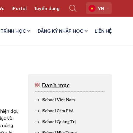
ức
iPortal
Tuyển dụng
VN
TRÌNH HỌC
ĐĂNG KÝ NHẬP HỌC
LIÊN HỆ
Danh mục
iSchool Việt Nam
iện đại,
iSchool Cẩm Phả
dục và
iSchool Quảng Trị
c nâng
iữa lý
iSchool Nha Trang