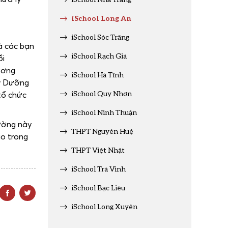
iSchool Long An
iSchool Sóc Trăng
à các bạn
iSchool Rạch Giá
ồi
ương
iSchool Hà Tĩnh
ầy Dưỡng
iSchool Quy Nhơn
tổ chức
iSchool Ninh Thuận
rường này
THPT Nguyễn Huệ
ao trong
THPT Việt Nhật
iSchool Trà Vinh
iSchool Bạc Liêu
iSchool Long Xuyên