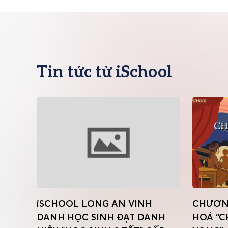
Tin tức từ iSchool
 AN
iSCHOOL LONG AN VINH
CHƯƠNG
 TẾT
DANH HỌC SINH ĐẠT DANH
HOÁ “C