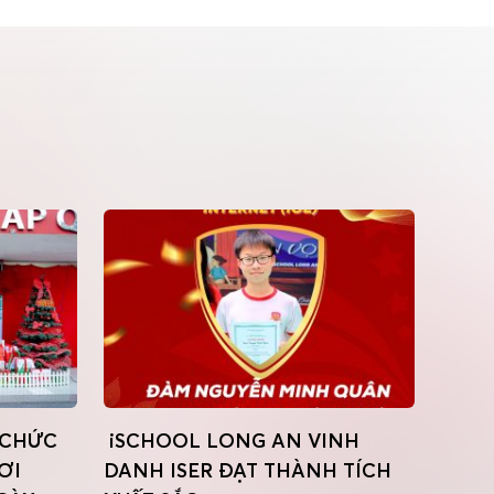
 CHỨC
iSCHOOL LONG AN VINH
CHÚC
ƠI
DANH ISER ĐẠT THÀNH TÍCH
VIỆT