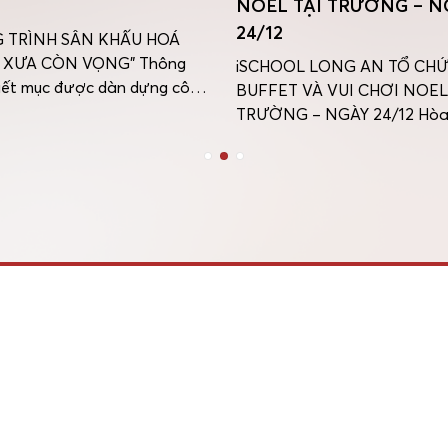
NOEL TẠI TRƯỜNG – N
24/12
TRÌNH SÂN KHẤU HOÁ
 XƯA CÒN VỌNG” Thông
iSCHOOL LONG AN TỔ CHỨ
iết mục được dàn dựng công
BUFFET VÀ VUI CHƠI NOEL
m của những câu chuyện xưa,
TRƯỜNG – NGÀY 24/12 Hòa
phận con người, những bài
không khí rộn ràng của mùa 
í sâu sắc không còn nằm yên
Sinh, ngày 24 tháng 12, Trườ
g sách mà đã sống dậy, gần
iSCHOOL Long An đã tổ chức
y động hơn […]
buffet kết hợp các hoạt động
Noel dành cho toàn thể học 
trong khuôn […]