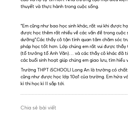
thuyết và thực hành trong cuộc sống.
“Em cũng như bao học sinh khác, rất vui khi được h
được học thêm rất nhiều về các vấn đề trong cuộc s
dưỡng”.Các thầy cô tận tình quan tâm chăm sóc tru
pháp học tốt hơn. Lớp chúng em rất vui được thầy 
(tổ trưởng tổ Anh Văn)… và các thầy cô khác đã tậ
các buổi sinh hoạt giúp chúng em giao lưu, tìm hiểu v
Trường THPT iSCHOOLl Long An là trường có chất lư
cũng như được học lớp 10a1 của trường. Em hứa với
kì thi học kì II sắp tới.
Chia sẻ bài viết