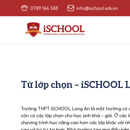
0789 166 588
info@ischool.edu.vn
Từ lớp chọn – iSCHOOL 
Trường THPT iSCHOOL Long An là một trường có chất
còn có các lớp chọn cho học sinh khá – giỏi. Ở các
chương trình học nâng cao hơn các lớp khác với nh
cao và họ tự tin hơn. Nhà trường tạo mọi điều kiện