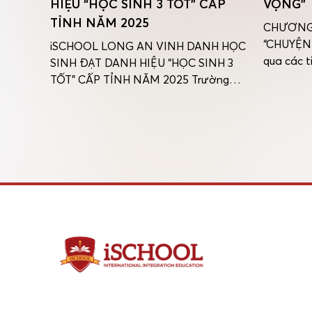
HIỆU “HỌC SINH 3 TỐT” CẤP
VỌNG”
TỈNH NĂM 2025
CHƯƠNG 
T
“CHUYỆN
iSCHOOL LONG AN VINH DANH HỌC
rường
qua các t
SINH ĐẠT DANH HIỆU “HỌC SINH 3
Phụ
phu, dư â
TỐT” CẤP TỈNH NĂM 2025 Trường
hỉ Lễ
những số 
iSchool Long An vô cùng tự hào vinh
u:
học đạo l
danh 4 học sinh tiêu biểu đạt danh
 04
trên tran
hiệu “Học sinh 3 Tốt” cấp Tỉnh năm học
026
gũi và la
2025 tại lễ tuyên dương do Tỉnh đoàn
Tây Ninh tổ […]