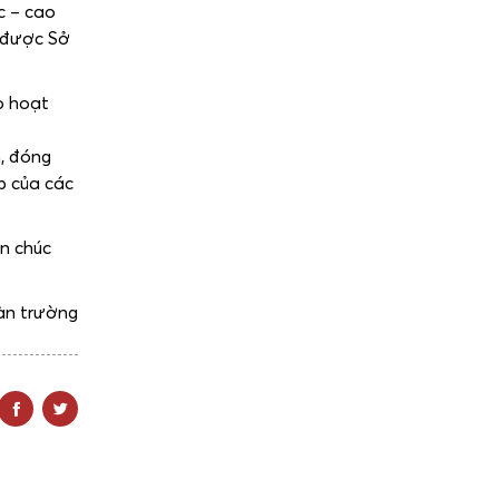
c – cao
ổ được Sở
o hoạt
n, đóng
p của các
in chúc
àn trường