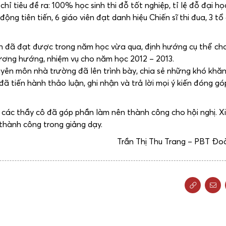
ỉ tiêu đề ra: 100% học sinh thi đỗ tốt nghiệp, tỉ lệ đỗ đại họ
ộng tiên tiến, 6 giáo viên đạt danh hiệu Chiến sĩ thi đua, 3 t
 đã đạt được trong năm học vừa qua, định hướng cụ thể ch
ương hướng, nhiệm vụ cho năm học 2012 – 2013.
huyên môn nhà trường đã lên trình bày, chia sẻ những khó khă
ã tiến hành thảo luận, ghi nhận và trả lời mọi ý kiến đóng gó
a các thầy cô đã góp phần làm nên thành công cho hội nghị. X
 thành công trong giảng dạy.
Trần Thị Thu Trang – PBT Đo