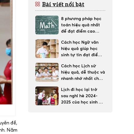
Bài viết nổi bật
8 phương pháp học
toán hiệu quả nhất
để đạt điểm cao
trong học tập
Cách học Ngữ văn
hiệu quả giúp học
sinh tự tin đạt điểm
tốt
Cách học Lịch sử
hiệu quả, dễ thuộc và
nhanh nhớ nhất cho
học sinh
Lịch đi học lại trở
sau nghỉ hè 2024-
2025 của học sinh 63
tỉnh thành cả nước
uyên đề,
inh. Năm