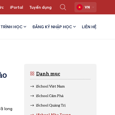
ức
iPortal
Tuyển dụng
VN
TRÌNH HỌC
ĐĂNG KÝ NHẬP HỌC
LIÊN HỆ
áo
Danh mục
iSchool Việt Nam
iSchool Cẩm Phả
iSchool Quảng Trị
ã long
iSchool Nha Trang