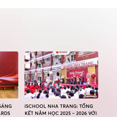
 SÁNG
iSCHOOL NHA TRANG: TỔNG
iSCH
ARDS
KẾT NĂM HỌC 2025 – 2026 VỚI
CHỨC