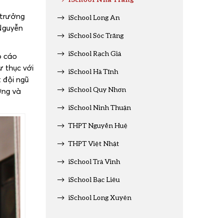
 trưởng
iSchool Long An
Nguyễn
iSchool Sóc Trăng
iSchool Rạch Giá
o cáo
ư thục với
iSchool Hà Tĩnh
 đội ngũ
iSchool Quy Nhơn
ợng và
iSchool Ninh Thuận
THPT Nguyễn Huệ
THPT Việt Nhật
iSchool Trà Vinh
iSchool Bạc Liêu
iSchool Long Xuyên