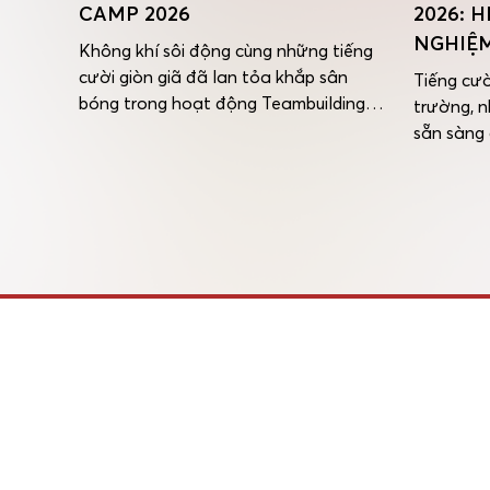
È
CAMP 2026
2026: 
NGHIỆM
Không khí sôi động cùng những tiếng
cười giòn giã đã lan tỏa khắp sân
mmer
Tiếng cườ
bóng trong hoạt động Teambuilding
ng đã
trường, 
Summer Camp 2026. Đây không chỉ là
ấn khó
sẵn sàng
dịp để các bạn nhỏ vui chơi mà còn là
ột
màu! Sán
cơ hội để rèn luyện tinh thần đồng đội,
ng cười
Hội nhập
sự tự tin và khả năng phối hợp thông
trải
chính th
[…]
i ngày
Camp 2026
nghiệm đ
bạn […]