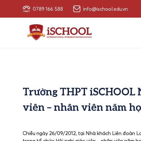
0789 166 588
info@ischool.edu.vn
Trường THPT iSCHOOL Nh
viên – nhân viên năm họ
Chiều ngày 26/09/2012, tại Nhà khách Liên đoàn 
trọng tổ chức Hội nghị giáo viên – nhân viên năm họ