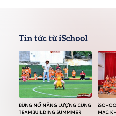
Tin tức từ iSchool
RẢI
BÙNG NỔ NĂNG LƯỢNG CÙNG
iSCHOO
ER
TEAMBUILDING SUMMMER
MẠC K