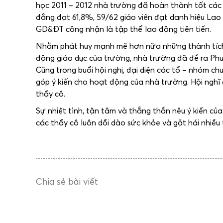
học 2011 – 2012 nhà trường đã hoàn thành tốt các ch
đẳng đạt 61,8%, 59/62 giáo viên đạt danh hiệu Lao đ
GD&ĐT công nhận là tập thể lao động tiên tiến.
Nhằm phát huy mạnh mẽ hơn nữa những thành tích
động giáo dục của trường, nhà trường đã đề ra Ph
Cũng trong buổi hội nghị, đại diện các tổ – nhóm c
góp ý kiến cho hoạt động của nhà trường. Hội nghĩ đ
thầy cô.
Sự nhiệt tình, tận tâm và thẳng thắn nêu ý kiến củ
các thầy cô luôn dồi dào sức khỏe và gặt hái nhiều
Chia sẻ bài viết