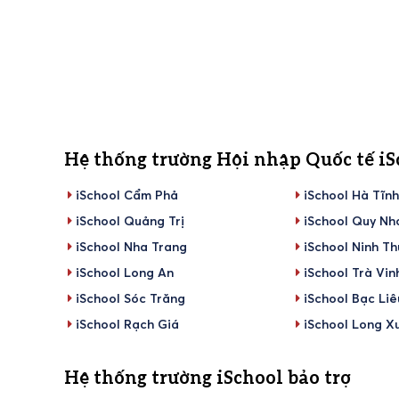
Hệ thống trường Hội nhập Quốc tế iS
iSchool Cẩm Phả
iSchool Hà Tĩn
iSchool Quảng Trị
iSchool Quy Nh
iSchool Nha Trang
iSchool Ninh T
iSchool Long An
iSchool Trà Vin
iSchool Sóc Trăng
iSchool Bạc Liê
iSchool Rạch Giá
iSchool Long X
Hệ thống trường iSchool bảo trợ
THPT Nguyễn Huệ
Designed and developed by Mona Media