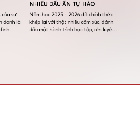
NHIỀU DẤU ẤN TỰ HÀO
HỌC 
2021 
n của sự
Năm học 2025 – 2026 đã chính thức
nh danh là
khép lại với thật nhiều cảm xúc, đánh
Chiều 
đình
dấu một hành trình học tập, rèn luyện
Trường
tỏa những
và trưởng thành đầy ý nghĩa của thầy
Trang 
ành trình
và trò Trường Hội nhập Quốc tế
nghiệp
 trên
iSchool Nha Trang. Những thành tích
khóa 2
 […]
đạt được trong suốt năm học minh
trang 
chứng cho sự nỗ […]
Buổi l
huynh 