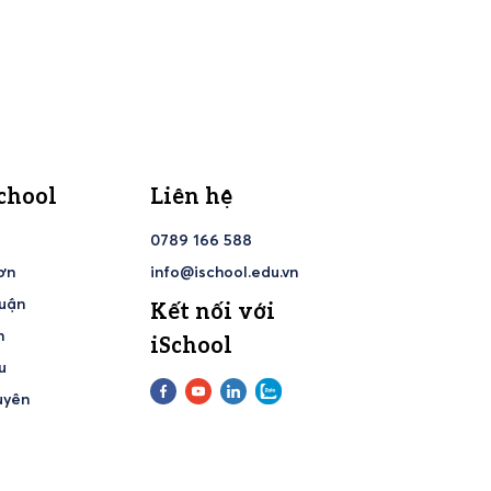
chool
Liên hệ
h
0789 166 588
ơn
info@ischool.edu.vn
huận
Kết nối với
h
iSchool
u
uyên