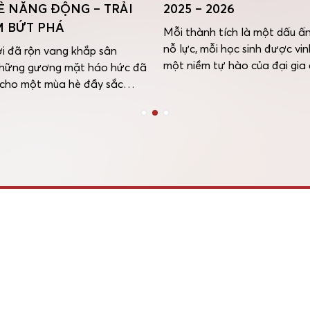
HÈ NĂNG ĐỘNG – TRẢI
2025 – 2026
 BỨT PHÁ
Mỗi thành tích là một dấu ấ
nỗ lực, mỗi học sinh được vi
i đã rộn vang khắp sân
một niềm tự hào của đại gia 
những gương mặt háo hức đã
iSchool. Với mong muốn lan 
 cho một mùa hè đầy sắc
giá trị tích cực và ghi nhận h
g ngày 01/06/2026, Trường
phấn đấu bền bỉ của học sinh
 Quốc tế iSchool Nha Trang
toàn hệ thống, chương trình
ức khai mạc iSchool Summer
, mở ra hành trình trải
áng mong chờ dành cho các