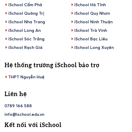
iSchool Cẩm Phả
iSchool Hà Tĩnh
iSchool Quảng Trị
iSchool Quy Nhơn
iSchool Nha Trang
iSchool Ninh Thuận
iSchool Long An
iSchool Trà Vinh
iSchool Sóc Trăng
iSchool Bạc Liêu
iSchool Rạch Giá
iSchool Long Xuyên
Hệ thống trường iSchool bảo trợ
THPT Nguyễn Huệ
Liên hệ
0789 166 588
info@ischool.edu.vn
Kết nối với iSchool