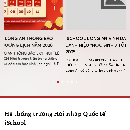
iSCHOOL LONG AN VINH DANH HỌC SINH ĐẠT
CHƯƠNG T
DANH HIỆU “HỌC SINH 3 TỐT” CẤP TỈNH NĂM
CÒN VỌN
2025
CHƯƠNG TR
VỌNG” Thông
iSCHOOL LONG AN VINH DANH HỌC SINH ĐẠT DANH
t
dư âm của n
HIỆU “HỌC SINH 3 TỐT” CẤP TỈNH NĂM 2025 Trường iSchool
người, những
Long An vô cùng tự hào vinh danh 4 học sinh tiêu biểu đạt
trên trang s
danh hiệu “Học sinh 3 Tốt” cấp Tỉnh năm học 2025 tại lễ
[…]
tuyên dương do Tỉnh đoàn Tây Ninh tổ […]
Hệ thống trường Hội nhập Quốc tế
iSchool