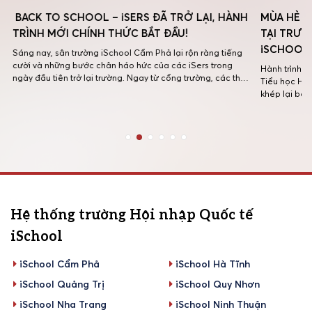
BACK TO SCHOOL – iSERS ĐÃ TRỞ LẠI, HÀNH
MÙA HÈ R
TRÌNH MỚI CHÍNH THỨC BẮT ĐẦU!
TẠI TRƯỜ
iSCHOOL 
Sáng nay, sân trường iSchool Cẩm Phả lại rộn ràng tiếng
cười và những bước chân háo hức của các iSers trong
Hành trình h
ngày đầu tiên trở lại trường. Ngay từ cổng trường, các thầy
Tiểu học Hội
g
cô đã có mặt từ sớm để chào đón các con bằng những nụ
khép lại bằn
cười thân thương, những cái ôm ấm […]
nổ. Sự kiện 
hè ý nghĩa m
Hệ thống trường Hội nhập Quốc tế
iSchool
iSchool Cẩm Phả
iSchool Hà Tĩnh
iSchool Quảng Trị
iSchool Quy Nhơn
iSchool Nha Trang
iSchool Ninh Thuận