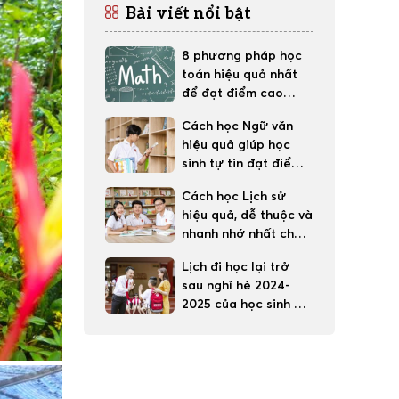
Bài viết nổi bật
8 phương pháp học
toán hiệu quả nhất
để đạt điểm cao
trong học tập
Cách học Ngữ văn
hiệu quả giúp học
sinh tự tin đạt điểm
tốt
Cách học Lịch sử
hiệu quả, dễ thuộc và
nhanh nhớ nhất cho
học sinh
Lịch đi học lại trở
sau nghỉ hè 2024-
2025 của học sinh 63
tỉnh thành cả nước