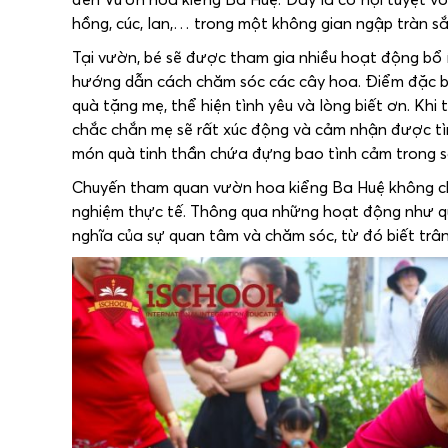
hồng, cúc, lan,… trong một không gian ngập tràn s
Tại vườn, bé sẽ được tham gia nhiều hoạt động bổ 
hướng dẫn cách chăm sóc các cây hoa. Điểm đặc b
quà tặng mẹ, thể hiện tình yêu và lòng biết ơn. Kh
chắc chắn mẹ sẽ rất xúc động và cảm nhận được tì
món quà tinh thần chứa đựng bao tình cảm trong s
Chuyến tham quan vườn hoa kiểng Ba Huệ không chỉ 
nghiệm thực tế. Thông qua những hoạt động như qua
nghĩa của sự quan tâm và chăm sóc, từ đó biết trâ