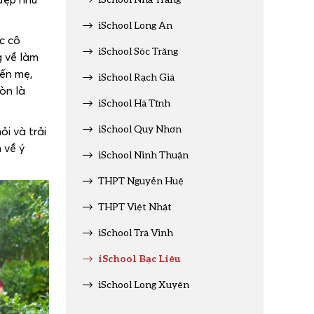
iSchool Long An
c cô
iSchool Sóc Trăng
g về làm
đến mẹ,
iSchool Rạch Giá
òn là
iSchool Hà Tĩnh
iSchool Quy Nhơn
i và trải
 về ý
iSchool Ninh Thuận
THPT Nguyễn Huệ
THPT Việt Nhật
iSchool Trà Vinh
iSchool Bạc Liêu
iSchool Long Xuyên