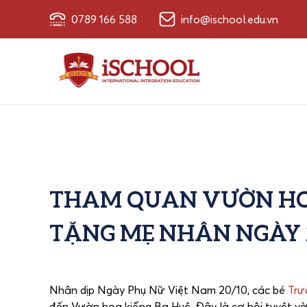
0789 166 588
info@ischool.edu.vn
THAM QUAN VƯỜN HO
TẶNG MẸ NHÂN NGÀY 
Nhân dịp Ngày Phụ Nữ Việt Nam 20/10, các bé
Trư
đến Vườn hoa kiểng Ba Huệ. Đây là cơ hội tuyệt vờ