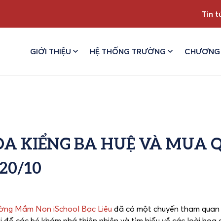
Tin t
GIỚI THIỆU
HỆ THỐNG TRƯỜNG
CHƯƠNG 
A KIỂNG BA HUỆ VÀ MUA 
20/10
ờng Mầm Non iSchool Bạc Liêu
đã có một chuyến tham quan 
i để các bé khám phá thiên nhiên và tìm hiểu về các loài hoa