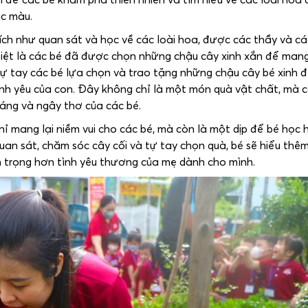
ắc màu.
ích như quan sát và học về các loài hoa, được các thầy và cá
iệt là các bé đã được chọn những chậu cây xinh xắn để man
i tự tay các bé lựa chọn và trao tặng những chậu cây bé xinh 
nh yêu của con. Đây không chỉ là một món quà vật chất, mà c
áng và ngây thơ của các bé.
mang lại niềm vui cho các bé, mà còn là một dịp để bé học hỏ
n sát, chăm sóc cây cối và tự tay chọn quà, bé sẽ hiểu thêm
n trọng hơn tình yêu thương của mẹ dành cho mình.