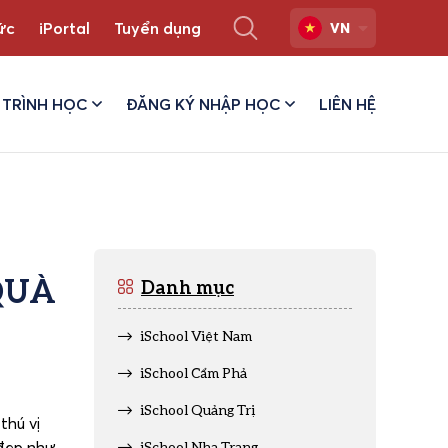
ức
iPortal
Tuyển dụng
VN
TRÌNH HỌC
ĐĂNG KÝ NHẬP HỌC
LIÊN HỆ
QUÀ
Danh mục
iSchool Việt Nam
iSchool Cẩm Phả
iSchool Quảng Trị
thú vị
 đẹp như
iSchool Nha Trang