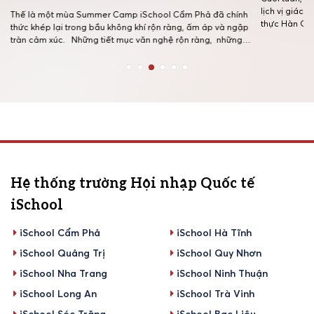
lịch vị giác”
Thế là một mùa Summer Camp iSchool Cẩm Phả đã chính
thực Hàn Qu
thức khép lại trong bầu không khí rộn ràng, ấm áp và ngập
nhiều bạn nh
tràn cảm xúc. Những tiết mục văn nghệ rộn ràng, những
tiên, các đầ
trò chơi gắn kết, những món quà nhỏ chứa đựng yêu
thương và bữa tiệc buffet ấm cúng đã […]
Hệ thống trường Hội nhập Quốc tế
iSchool
iSchool Cẩm Phả
iSchool Hà Tĩnh
iSchool Quảng Trị
iSchool Quy Nhơn
iSchool Nha Trang
iSchool Ninh Thuận
iSchool Long An
iSchool Trà Vinh