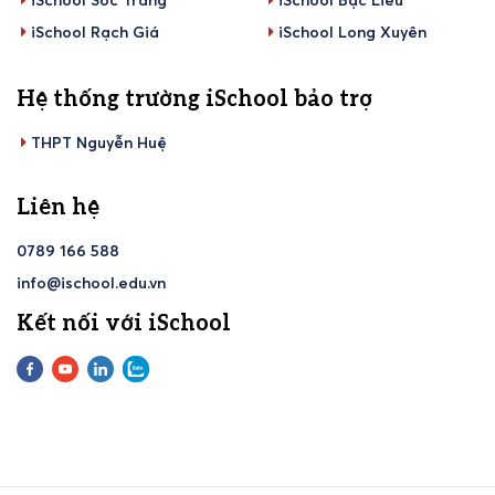
iSchool Sóc Trăng
iSchool Bạc Liêu
iSchool Rạch Giá
iSchool Long Xuyên
Hệ thống trường iSchool bảo trợ
THPT Nguyễn Huệ
Liên hệ
0789 166 588
info@ischool.edu.vn
Kết nối với iSchool