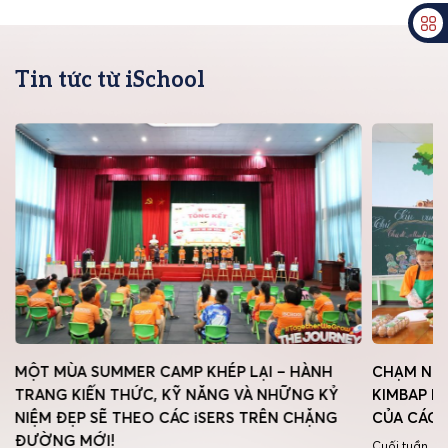
Tin tức từ iSchool
MỘT MÙA SUMMER CAMP KHÉP LẠI – HÀNH
CHẠM NGÕ
TRANG KIẾN THỨC, KỸ NĂNG VÀ NHỮNG KỶ
KIMBAP H
NIỆM ĐẸP SẼ THEO CÁC iSERS TRÊN CHẶNG
CỦA CÁC 
ĐƯỜNG MỚI!
Cuối tuần, c