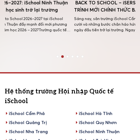
Thuận
BACK TO SCHOOL – iSERS ĐÃ TRỞ LẠI, HÀNH
MÙA 
g
TRÌNH MỚI CHÍNH THỨC BẮT ĐẦU!
TẠI 
iSCH
ool
Sáng nay, sân trường iSchool Cẩm Phả lại rộn ràng tiếng
hương
cười và những bước chân háo hức của các iSers trong
Hành t
ốc tế
ngày đầu tiên trở lại trường. Ngay từ cổng trường, các thầy
Tiểu h
húc Sáng
cô đã có mặt từ sớm để chào đón các con bằng những nụ
khép l
Ninh
cười thân thương, những cái ôm ấm […]
nổ. Sự
hè ý n
Hệ thống trường Hội nhập Quốc tế
iSchool
iSchool Cẩm Phả
iSchool Hà Tĩnh
iSchool Quảng Trị
iSchool Quy Nhơn
iSchool Nha Trang
iSchool Ninh Thuận