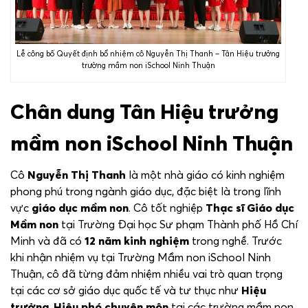
Lễ công bố Quyết định bổ nhiệm cô Nguyễn Thị Thanh – Tân Hiệu trưởng
trường mầm non iSchool Ninh Thuận
Chân dung Tân Hiệu trưởng
mầm non iSchool Ninh Thuận
Cô
Nguyễn Thị Thanh
là một nhà giáo có kinh nghiệm
phong phú trong ngành giáo dục, đặc biệt là trong lĩnh
vực
giáo dục mầm non
. Cô tốt nghiệp
Thạc sĩ Giáo dục
Mầm non
tại Trường Đại học Sư phạm Thành phố Hồ Chí
Minh và đã có
12 năm kinh nghiệm
trong nghề. Trước
khi nhận nhiệm vụ tại Trường Mầm non iSchool Ninh
Thuận, cô đã từng đảm nhiệm nhiều vai trò quan trọng
tại các cơ sở giáo dục quốc tế và tư thục như
Hiệu
trưởng
,
Hiệu phó chuyên môn
tại các trường mầm non