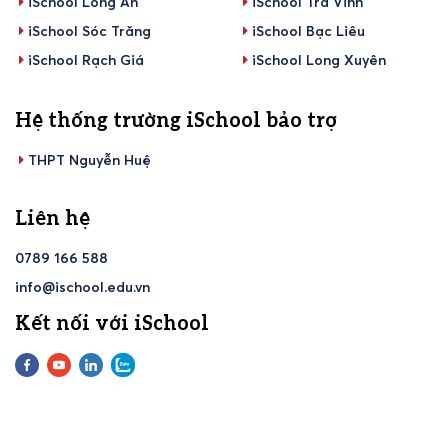
iSchool Long An
iSchool Trà Vinh
iSchool Sóc Trăng
iSchool Bạc Liêu
iSchool Rạch Giá
iSchool Long Xuyên
Hệ thống trường iSchool bảo trợ
THPT Nguyễn Huệ
Liên hệ
0789 166 588
info@ischool.edu.vn
Kết nối với iSchool