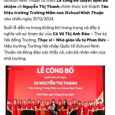
iSchool Ninh Thuận tổ chức
Lễ công bố Quyết định bổ
nhiệm
cô
Nguyễn Thị Thanh
chính thức trở thành
Tân
Hiệu trưởng Trường Mầm non iSchool Ninh Thuận
vào chiều ngày 31/12/2024
Buổi lễ diễn ra trong không khí trang trọng và đầy ý
nghĩa với sự tham dự của
Cô Vũ Thị Anh Đào
– Thư ký
Hội đồng Trường,
Thạc sĩ – Nhà giáo Ưu tú Phan Đức
–
Hiệu trưởng Trường Hội nhập Quốc tế iSchool Ninh
Thuận và đông đảo các thầy cô, cán bộ nhân viên của
nhà trường.