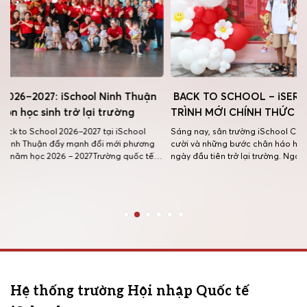
 Thuận
BACK TO SCHOOL – iSERS ĐÃ TRỞ LẠI, HÀNH
MÙA
ng
TRÌNH MỚI CHÍNH THỨC BẮT ĐẦU!
TẠI
iSC
chool
Sáng nay, sân trường iSchool Cẩm Phả lại rộn ràng tiếng
phương
cười và những bước chân háo hức của các iSers trong
Hành 
uốc tế
ngày đầu tiên trở lại trường. Ngay từ cổng trường, các thầy
Tiểu 
phúc Sáng
cô đã có mặt từ sớm để chào đón các con bằng những nụ
khép 
 Ninh
cười thân thương, những cái ôm ấm […]
nổ. 
hè ý 
Hệ thống trường Hội nhập Quốc tế