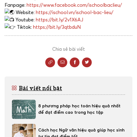
Fanpage:
https://www.facebook.com/ischoolbaclieu/
Website:
https://ischool.vn/ischool-bac-lieu/
Youtube:
https://bit.ly/2v1X6AJ
Tiktok:
https://bit.ly/3qtbduN
Chia sẻ bài viết
Bài viết nổi bật
8 phương pháp học toán hiệu quả nhất
để đạt điểm cao trong học tập
Cách học Ngữ văn hiệu quả giúp học sinh
tự tin đạt điểm tốt