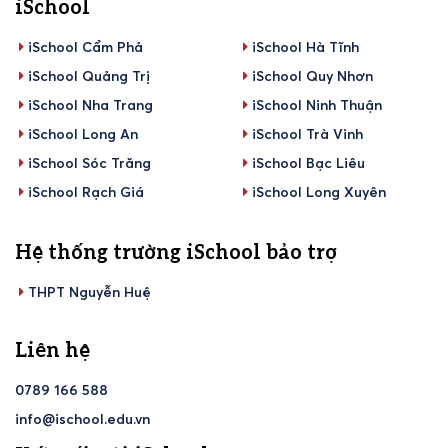
iSchool
iSchool Cẩm Phả
iSchool Hà Tĩnh
iSchool Quảng Trị
iSchool Quy Nhơn
iSchool Nha Trang
iSchool Ninh Thuận
iSchool Long An
iSchool Trà Vinh
iSchool Sóc Trăng
iSchool Bạc Liêu
iSchool Rạch Giá
iSchool Long Xuyên
Hệ thống trường iSchool bảo trợ
THPT Nguyễn Huệ
Liên hệ
0789 166 588
info@ischool.edu.vn