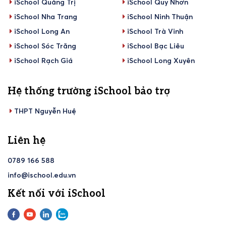
iSchool Quảng Trị
iSchool Quy Nhơn
iSchool Nha Trang
iSchool Ninh Thuận
iSchool Long An
iSchool Trà Vinh
iSchool Sóc Trăng
iSchool Bạc Liêu
iSchool Rạch Giá
iSchool Long Xuyên
Hệ thống trường iSchool bảo trợ
THPT Nguyễn Huệ
Liên hệ
0789 166 588
info@ischool.edu.vn
Kết nối với iSchool