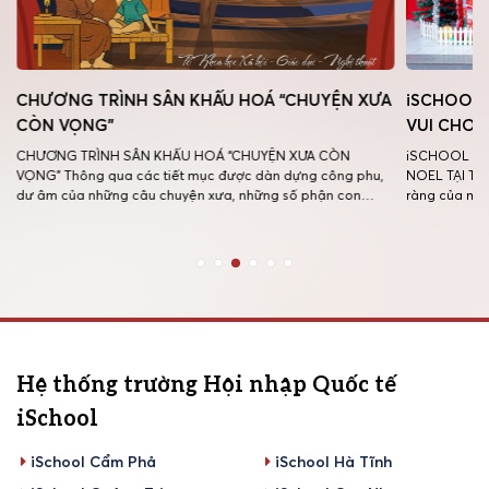
T
CHƯƠNG TRÌNH SÂN KHẤU HOÁ “CHUYỆN XƯA
iSCHOOL 
CÒN VỌNG”
VUI CHƠI
CHƯƠNG TRÌNH SÂN KHẤU HOÁ “CHUYỆN XƯA CÒN
iSCHOOL LO
VỌNG” Thông qua các tiết mục được dàn dựng công phu,
NOEL TẠI TR
dư âm của những câu chuyện xưa, những số phận con
ràng của mùa
l
người, những bài học đạo lí sâu sắc không còn nằm yên
iSCHOOL Long
trên trang sách mà đã sống dậy, gần gũi và lay động hơn
động vui chơ
[…]
[…]
Hệ thống trường Hội nhập Quốc tế
iSchool
iSchool Cẩm Phả
iSchool Hà Tĩnh