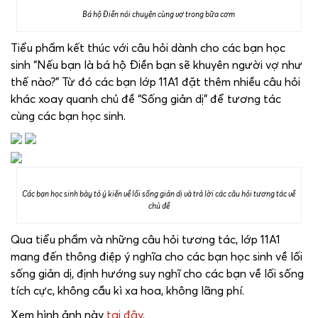
Bá hộ Điền nói chuyện cùng vợ trong bữa cơm
Tiểu phẩm kết thúc với câu hỏi dành cho các bạn học
sinh “Nếu bạn là bá hộ Điền bạn sẽ khuyên người vợ như
thế nào?” Từ đó các bạn lớp 11A1 đặt thêm nhiều câu hỏi
khác xoay quanh chủ đề “Sống giản dị” để tương tác
cùng các bạn học sinh.
Các bạn học sinh bày tỏ ý kiến về lối sống giản dị và trả lời các câu hỏi tương tác về
chủ đề
Qua tiểu phẩm và những câu hỏi tương tác, lớp 11A1
mang đến thông điệp ý nghĩa cho các bạn học sinh về lối
sống giản dị, định hướng suy nghĩ cho các bạn về lối sống
tích cực, không cầu kì xa hoa, không lãng phí.
Xem hình ảnh này
tại đây
.