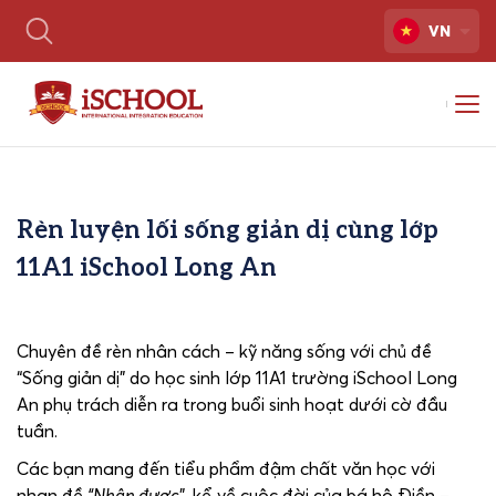
VN
Rèn luyện lối sống giản dị cùng lớp
11A1 iSchool Long An
Chuyên đề rèn nhân cách – kỹ năng sống với chủ đề
“Sống giản dị” do học sinh lớp 11A1 trường iSchool Long
An phụ trách diễn ra trong buổi sinh hoạt dưới cờ đầu
tuần.
Các bạn mang đến tiểu phẩm đậm chất văn học với
nhan đề
“Nhận được
”, kể về cuộc đời của bá hộ Điền –