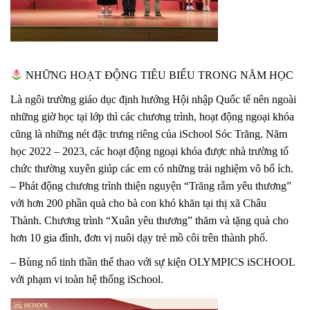
NHỮNG HOẠT ĐỘNG TIÊU BIỂU TRONG NĂM HỌC
Là ngôi trường giáo dục định hướng Hội nhập Quốc tế nên ngoài
những giờ học tại lớp thì các chương trình, hoạt động ngoại khóa
cũng là những nét đặc trưng riêng của iSchool Sóc Trăng. Năm
học 2022 – 2023, các hoạt động ngoại khóa được nhà trường tổ
chức thường xuyên giúp các em có những trải nghiệm vô bổ ích.
– Phát động chương trình thiện nguyện “Trăng rằm yêu thương”
với hơn 200 phần quà cho bà con khó khăn tại thị xã Châu
Thành. Chương trình “Xuân yêu thương” thăm và tặng quà cho
hơn 10 gia đình, đơn vị nuôi dạy trẻ mồ côi trên thành phố.
– Bùng nổ tinh thần thể thao với sự kiện OLYMPICS iSCHOOL
với phạm vi toàn hệ thống iSchool.