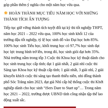
góp phần thêm ý nghĩa cho một năm học vừa qua.
HOÀN THÀNH MỤC TIÊU NĂM HỌC VỚI NHỮNG
THÀNH TÍCH ẤN TƯỢNG
Tiếp tục giữ vững thành tích tuyệt đối tại kỳ thi tốt nghiệp THPT,
năm học 2021 – 2022 vừa qua, 100% học sinh khối 12 của
trường đậu tốt nghiệp, tỷ lệ học sinh đỗ vào Đại học hơn 85%.
100% học sinh Tiểu học, khối trung học có 97,7% học sinh đạt
học lực trung bình trở lên, trong đó, học sinh giỏi đạt hơn 35%.
Nhà trường nằm trong tốp 3 Cuộc thi Khoa học kỹ thuật dành cho
học sinh trung học cấp tỉnh; đạt 1 giải nhất, 2 giải nhì cuộc thi
Sáng tạo Khoa học kỹ thuật cấp tỉnh; 1 giải nhất, 3 giải nhì, 2 giải
khuyến khích cuộc thi sáng tạo thanh thiếu niên, nhi đồng thành
phố Sóc Trăng năm 2023, đạt giả Nhì cấp hệ thống cuộc thi Khởi
nghiệp dành cho học sinh “iSers Dare to Start up”… Trong năm
học 2021 – 2022, trường được UBND tỉnh công nhận tập thể lao
động xuất sắc.