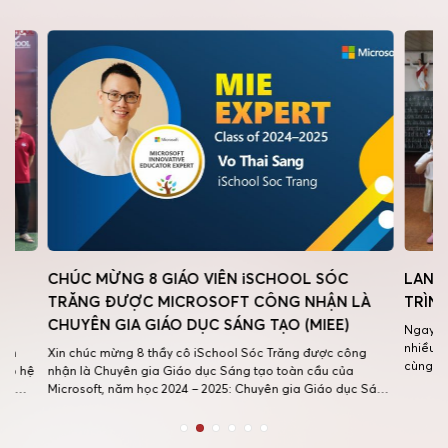
CHÚC MỪNG 8 GIÁO VIÊN iSCHOOL SÓC
LAN TOẢ
TRĂNG ĐƯỢC MICROSOFT CÔNG NHẬN LÀ
TRÌNH TH
CHUYÊN GIA GIÁO DỤC SÁNG TẠO (MIEE)
Ngay từ khi 
nhiều đóng g
Xin chúc mừng 8 thầy cô iSchool Sóc Trăng được công
cùng các bạn
ệ
nhận là Chuyên gia Giáo dục Sáng tạo toàn cầu của
gửi đến nhà 
Microsoft, năm học 2024 – 2025: Chuyên gia Giáo dục Sáng
tiền mặt. Tấ
tạo Microsoft (Microsoft Innovative Educator Expert – MIEE)
là chương trình được Microsoft tổ chức thường niên trên
toàn cầu nhằm tìm […]