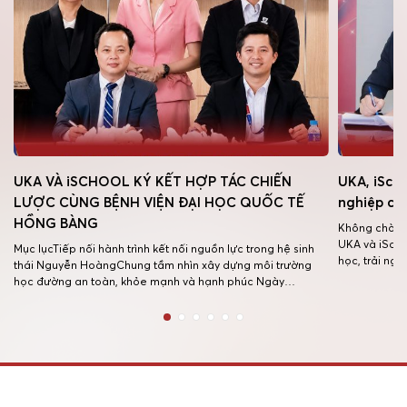
OOL KÝ KẾT HỢP TÁC CHIẾN
UKA, iSchool và HIU mở r
BỆNH VIỆN ĐẠI HỌC QUỐC TẾ
nghiệp cho học sinh toàn
Không chờ đến lớp 12 mới bắt đ
UKA và iSchool sẽ có thêm cơ hộ
ành trình kết nối nguồn lực trong hệ sinh
học, trải nghiệm ngành nghề và 
ngChung tầm nhìn xây dựng môi trường
thông qua chương trình hợp tác
oàn, khỏe mạnh và hạnh phúc Ngày
Trường Quốc tế Song ngữ Học v
hống trường Quốc tế Song ngữ UKA và Hệ
 nhập Quốc tế iSchool đã chính thức ký