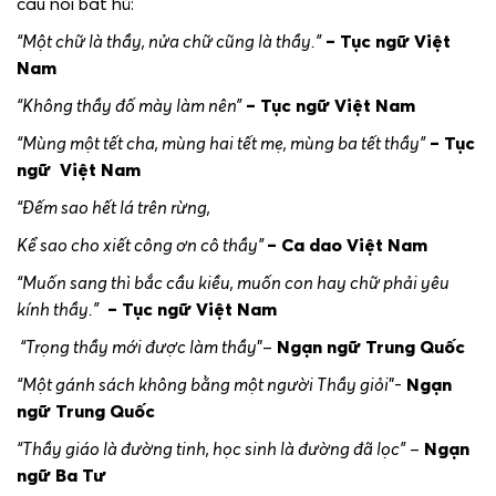
câu nói bất hủ:
“Một chữ là thầy, nửa chữ cũng là thầy.”
– Tục ngữ Việt
Nam
“Không thầy đố mày làm nên”
– Tục ngữ Việt Nam
“Mùng một tết cha, mùng hai tết mẹ, mùng ba tết thầy”
– Tục
ngữ Việt
Na
m
“Đếm sao hết lá trên rừng,
Kể sao cho xiết công ơn cô thầy”
– Ca dao
Việt Nam
“Muốn sang thì bắc cầu kiều, muốn con hay chữ phải yêu
kính thầy.”
– Tục ngữ Việt Nam
“Trọng thầy mới được làm thầy
”–
Ngạn ngữ Trung Quốc
“Một gánh sách không bằng một người Thầy giỏi
”-
Ngạn
ngữ Trung Qu
ốc
“Thầy giáo là đường tinh, học sinh là đường đã lọc”
–
Ngạn
ngữ Ba Tư