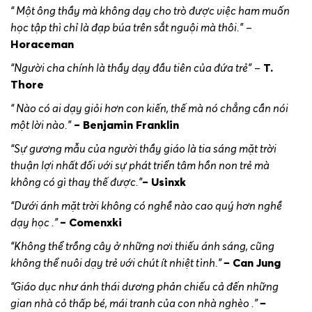
“ Một ông thầy mà không dạy cho trò được việc ham muốn
học tập thì chỉ là đạp búa trên sắt nguội mà thôi.”
–
Horaceman
“Người cha chính là thầy dạy đầu tiên của đứa trẻ”
–
T.
Thore
“ Nào có ai dạy giỏi hơn con kiến, thế mà nó chẳng cần nói
một lời nào.”
– Benjamin Franklin
“Sự gương mẫu của người thầy giáo là tia sáng mặt trời
thuận lợi nhất đối với sự phát triển tâm hồn non trẻ mà
không có gì thay thế được.”
– Usinxk
“Dưới ánh mặt trời không có nghề nào cao quý hơn nghề
dạy học .”
– Comenxki
“Không thể trồng cây ở những nơi thiếu ánh sáng, cũng
không thể nuôi dạy trẻ với chút ít nhiệt tình.”
–
Can Jung
“Giáo dục như ánh thái dương phản chiếu cả đến những
gian nhà cỏ thấp bé, mái tranh của con nhà nghèo .”
–