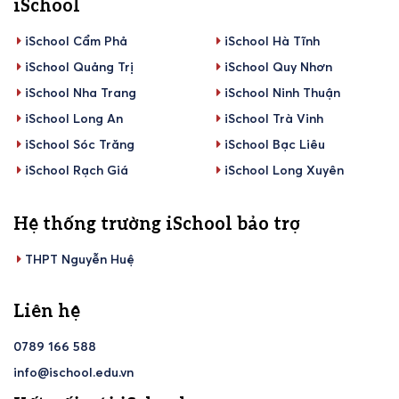
iSchool
iSchool Cẩm Phả
iSchool Hà Tĩnh
iSchool Quảng Trị
iSchool Quy Nhơn
iSchool Nha Trang
iSchool Ninh Thuận
iSchool Long An
iSchool Trà Vinh
iSchool Sóc Trăng
iSchool Bạc Liêu
iSchool Rạch Giá
iSchool Long Xuyên
Hệ thống trường iSchool bảo trợ
THPT Nguyễn Huệ
Liên hệ
0789 166 588
info@ischool.edu.vn