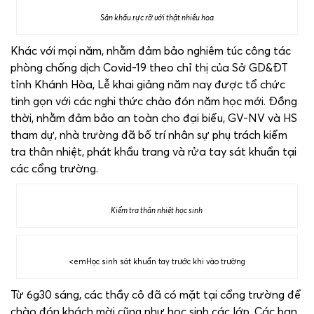
Sân khấu rực rỡ với thật nhiều hoa
Khác với mọi năm, nhằm đảm bảo nghiêm túc công tác
phòng chống dịch Covid-19 theo chỉ thị của Sở GD&ĐT
tỉnh Khánh Hòa, Lễ khai giảng năm nay được tổ chức
tinh gọn với các nghi thức chào đón năm học mới. Đồng
thời, nhằm đảm bảo an toàn cho đại biểu, GV-NV và HS
tham dự, nhà trường đã bố trí nhân sự phụ trách kiểm
tra thân nhiệt, phát khẩu trang và rửa tay sát khuẩn tại
các cổng trường.
Kiểm tra thân nhiệt học sinh
<emHọc sinh sát khuẩn tay trước khi vào trường
Từ 6g30 sáng, các thầy cô đã có mặt tại cổng trường để
chào đón khách mời cũng như học sinh các lớp. Các bạn