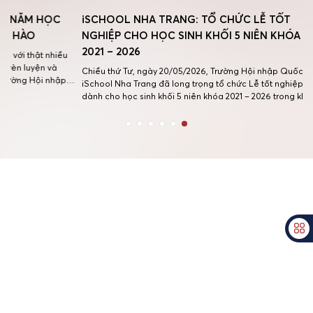
ĂM HỌC
iSCHOOL NHA TRANG: TỔ CHỨC LỄ TỐT
HÀO
NGHIỆP CHO HỌC SINH KHỐI 5 NIÊN KHÓA
2021 – 2026
i thật nhiều
 luyện và
Chiều thứ Tư, ngày 20/05/2026, Trường Hội nhập Quốc tế
ng Hội nhập
iSchool Nha Trang đã long trọng tổ chức Lễ tốt nghiệp
 đạt được
dành cho học sinh khối 5 niên khóa 2021 – 2026 trong không
khí trang trọng, ấm áp và đầy cảm xúc. Buổi lễ là dịp để
Quý thầy cô, Quý phụ huynh và […]