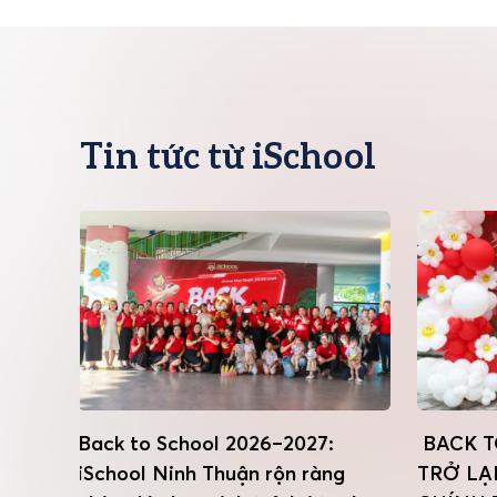
Tin tức từ iSchool
027:
BACK TO SCHOOL – iSERS ĐÃ
MÙA
 ràng
TRỞ LẠI, HÀNH TRÌNH MỚI
SU