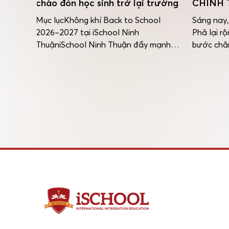
lại trường
CHÍNH THỨC BẮT ĐẦU!
TIỂ
iSC
School
Sáng nay, sân trường iSchool Cẩm
h
Phả lại rộn ràng tiếng cười và những
Hành
đẩy mạnh
bước chân háo hức của các iSers
bạn 
dục trong
trong ngày đầu tiên trở lại trường.
Quốc
g quốc tế
Ngay từ cổng trường, các thầy cô đã
thức
i trường
có mặt từ sớm để chào đón các con
kết 
gày
bằng những nụ cười thân thương,
khôn
ập Quốc tế
những cái ôm ấm […]
một 
thức chào