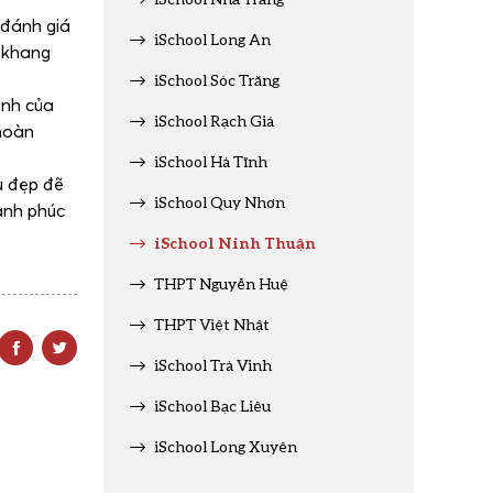
 đánh giá
iSchool Long An
g khang
iSchool Sóc Trăng
ành của
iSchool Rạch Giá
 hoàn
iSchool Hà Tĩnh
u đẹp đẽ
iSchool Quy Nhơn
ạnh phúc
iSchool Ninh Thuận
THPT Nguyễn Huệ
THPT Việt Nhật
iSchool Trà Vinh
iSchool Bạc Liêu
iSchool Long Xuyên