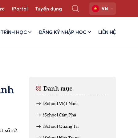
ức
iPortal
Tuyển dụng
VN
TRÌNH HỌC
ĐĂNG KÝ NHẬP HỌC
LIÊN HỆ
inh
Danh mục
iSchool Việt Nam
iSchool Cẩm Phả
iSchool Quảng Trị
t số sở,
iSchool Nha Trang