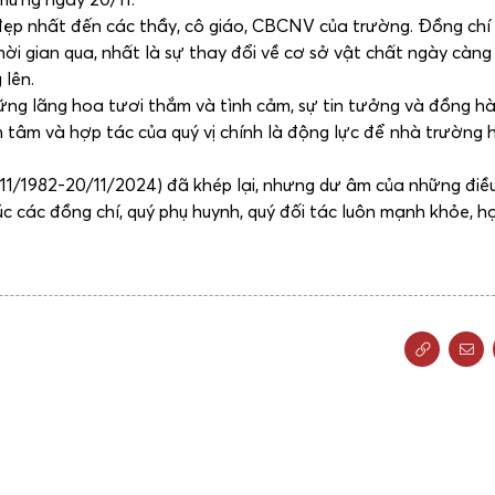
 đẹp nhất đến các thầy, cô giáo, CBCNV của trường. Đồng chí
i gian qua, nhất là sự thay đổi về cơ sở vật chất ngày càn
 lên.
ững lãng hoa tươi thắm và tình cảm, sự tin tưởng và đồng h
n tâm và hợp tác của quý vị chính là động lực để nhà trường
1/1982-20/11/2024) đã khép lại, nhưng dư âm của những điề
úc các đồng chí, quý phụ huynh, quý đối tác luôn mạnh khỏe, h