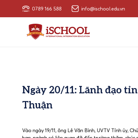
0789 166 588
info@ischool.edu.vn
Ngày 20/11: Lãnh đạo tỉ
Thuận
Vào ngày 19/11, ông Lê Văn Bình, UVTV Tỉnh ủy, Ch
ban, ngành có liên quan đã đến trường thăm, chúc 