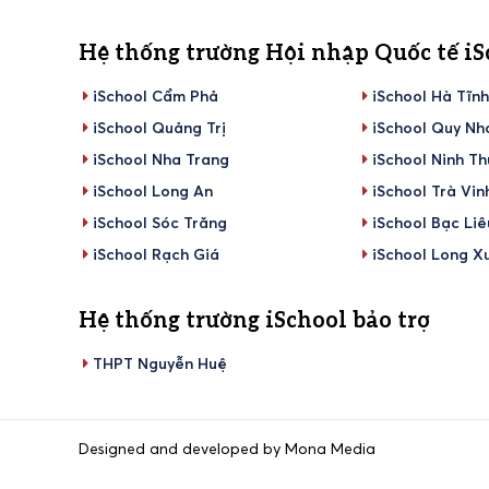
Hệ thống trường Hội nhập Quốc tế iS
iSchool Cẩm Phả
iSchool Hà Tĩn
iSchool Quảng Trị
iSchool Quy Nh
iSchool Nha Trang
iSchool Ninh T
iSchool Long An
iSchool Trà Vin
iSchool Sóc Trăng
iSchool Bạc Liê
iSchool Rạch Giá
iSchool Long X
Hệ thống trường iSchool bảo trợ
THPT Nguyễn Huệ
Designed and developed by Mona Media