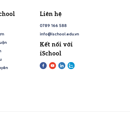
chool
Liên hệ
h
0789 166 588
ơn
info@ischool.edu.vn
huận
Kết nối với
h
iSchool
u
uyên