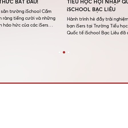
U HỌC HỘI NHẬP QUỐC
Chỉ còn ít ngày nữa, sâ
HOOL BẠC LIÊU
iSchool Cẩm Phả sẽ lại r
cười và những bước ch
 trình hè đầy trải nghiệm của các
của các iSers. HẸN GẶP
iSers tại Trường Tiểu học Hội nhập
CÁC iSERS VÀO NGÀY 0
 tế iSchool Bạc Liêu đã chính
cùng bắt đầu một năm h
 khép lại bằng một Ngày lễ Tổng
thật nhiều niềm vui, nă
khóa hè vô cùng bùng nổ. Sự kiện
những mục tiêu mới. […]
g chỉ đánh dấu mốc hoàn thành
mùa hè ý nghĩa mà còn ghi […]