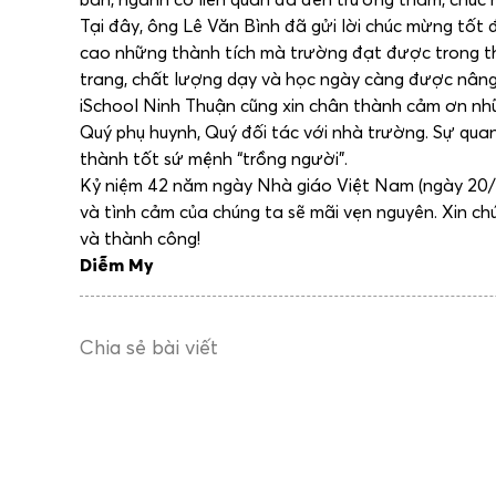
Tại đây, ông Lê Văn Bình đã gửi lời chúc mừng tốt
cao những thành tích mà trường đạt được trong thờ
trang, chất lượng dạy và học ngày càng được nâng
iSchool Ninh Thuận cũng xin chân thành cảm ơn nh
Quý phụ huynh, Quý đối tác với nhà trường. Sự qua
thành tốt sứ mệnh “trồng người”.
Kỷ niệm 42 năm ngày Nhà giáo Việt Nam (ngày 20/1
và tình cảm của chúng ta sẽ mãi vẹn nguyên. Xin ch
và thành công!
Diễm My
Chia sẻ bài viết