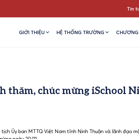
Tin t
GIỚI THIỆU
HỆ THỐNG TRƯỜNG
CHƯƠNG 
nh thăm, chúc mừng iSchool N
ủ tịch Ủy ban MTTQ Việt Nam tỉnh Ninh Thuận và lãnh đạo mộ
mừng ngày 20/11.