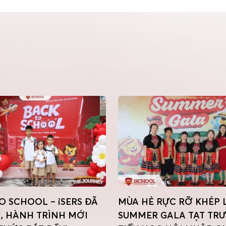
 HÈ RỰC RỠ KHÉP LẠI VỚI
BACK TO SCHOOL 
MMER GALA TẠT TRƯỜNG
CẨM PHẢ NĂM HỌC