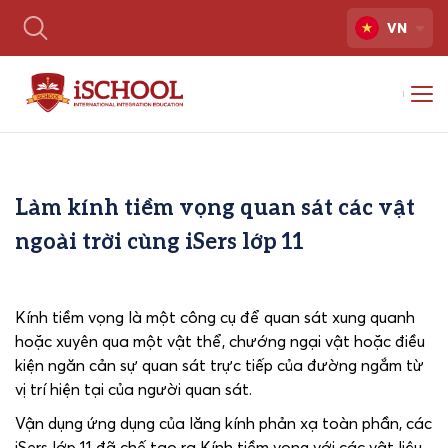
VN
Làm kính tiềm vọng quan sát các vật
ngoài trời cùng iSers lớp 11
Kính tiềm vọng là một công cụ để quan sát xung quanh
hoặc xuyên qua một vật thể, chướng ngại vật hoặc điều
kiện ngăn cản sự quan sát trực tiếp của đường ngắm từ
vị trí hiện tại của người quan sát.
Vận dụng ứng dụng của lăng kính phản xạ toàn phần, các
iSers lớp 11 đã chế tạo ra Kính tiềm vọng với các vật liệu