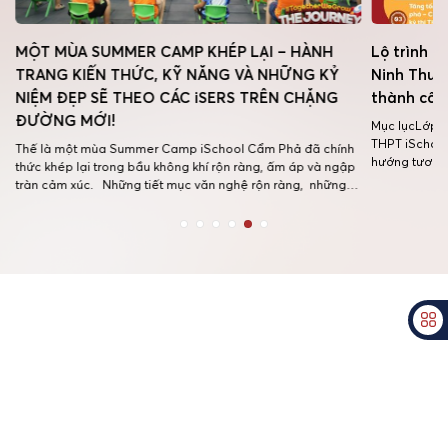
MỘT MÙA SUMMER CAMP KHÉP LẠI – HÀNH
Lộ trình h
TRANG KIẾN THỨC, KỸ NĂNG VÀ NHỮNG KỶ
Ninh Thuậ
NIỆM ĐẸP SẼ THEO CÁC iSERS TRÊN CHẶNG
thành côn
ĐƯỜNG MỚI!
Mục lụcLớp 1
THPT iSchool
Thế là một mùa Summer Camp iSchool Cẩm Phả đã chính
hướng tương 
thức khép lại trong bầu không khí rộn ràng, ấm áp và ngập
thi THPTHành
tràn cảm xúc. Những tiết mục văn nghệ rộn ràng, những
học danh tiế
trò chơi gắn kết, những món quà nhỏ chứa đựng yêu
thương và bữa tiệc buffet ấm cúng đã […]