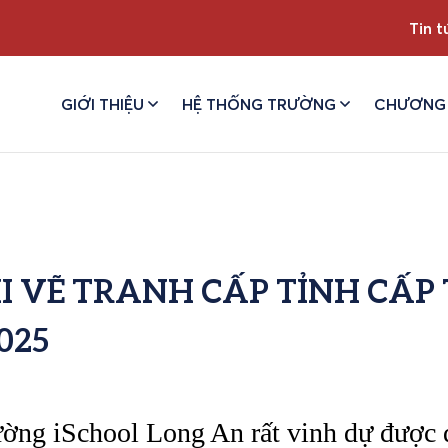
Tin t
GIỚI THIỆU
HỆ THỐNG TRƯỜNG
CHƯƠNG 
I VẼ TRANH CẤP TỈNH CẤP 
025
ường iSchool Long An rất vinh dự được