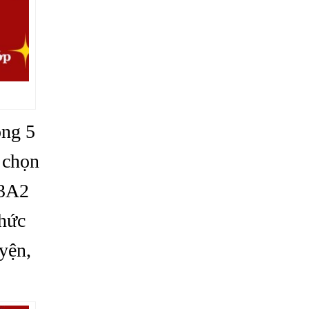
ong 5
 chọn
 3A2
chức
yện,