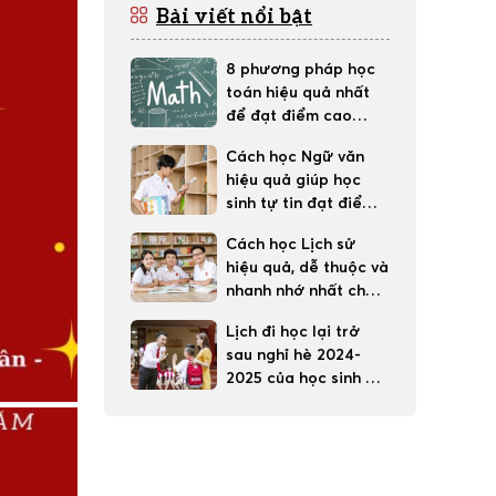
Bài viết nổi bật
8 phương pháp học
toán hiệu quả nhất
để đạt điểm cao
trong học tập
Cách học Ngữ văn
hiệu quả giúp học
sinh tự tin đạt điểm
tốt
Cách học Lịch sử
hiệu quả, dễ thuộc và
nhanh nhớ nhất cho
học sinh
Lịch đi học lại trở
sau nghỉ hè 2024-
2025 của học sinh 63
tỉnh thành cả nước