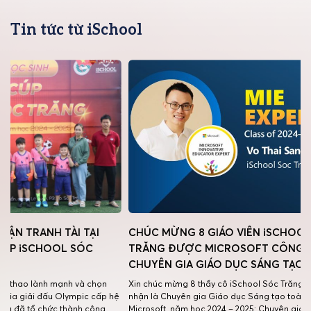
Tin tức từ iSchool
ẠI
CHÚC MỪNG 8 GIÁO VIÊN iSCHOOL SÓC
LAN
C
TRĂNG ĐƯỢC MICROSOFT CÔNG NHẬN LÀ
TRÌ
CHUYÊN GIA GIÁO DỤC SÁNG TẠO (MIEE)
Ngay 
nhiều
 chọn
Xin chúc mừng 8 thầy cô iSchool Sóc Trăng được công
cùng 
c cấp hệ
nhận là Chuyên gia Giáo dục Sáng tạo toàn cầu của
gửi đ
công
Microsoft, năm học 2024 – 2025: Chuyên gia Giáo dục Sáng