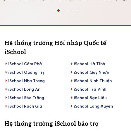
tiền 
ng ngày
tạo Microsoft (Microsoft Innovative Educator Expert – MIEE)
là chương trình được Microsoft tổ chức thường niên trên
toàn cầu nhằm tìm […]
Hệ thống trường Hội nhập Quốc tế
iSchool
iSchool Cẩm Phả
iSchool Hà Tĩnh
iSchool Quảng Trị
iSchool Quy Nhơn
iSchool Nha Trang
iSchool Ninh Thuận
iSchool Long An
iSchool Trà Vinh
iSchool Sóc Trăng
iSchool Bạc Liêu
iSchool Rạch Giá
iSchool Long Xuyên
Hệ thống trường iSchool bảo trợ