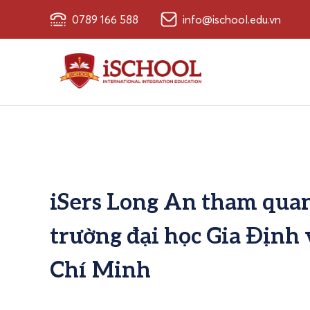
0789 166 588
info@ischool.edu.vn
iSers Long An tham quan
trường đại học Gia Định
Chí Minh