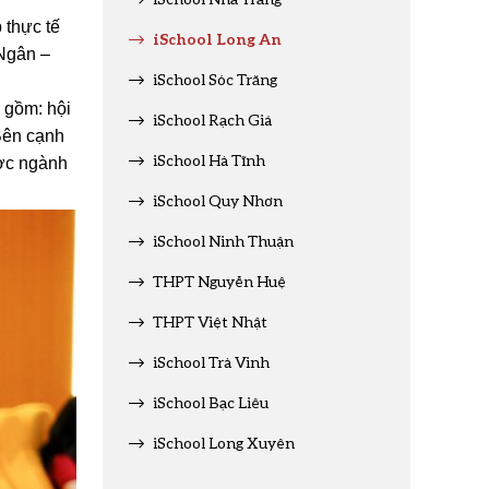
 thực tế
iSchool Long An
 Ngân –
iSchool Sóc Trăng
 gồm: hội
iSchool Rạch Giá
 Bên cạnh
iSchool Hà Tĩnh
ược ngành
iSchool Quy Nhơn
iSchool Ninh Thuận
THPT Nguyễn Huệ
THPT Việt Nhật
iSchool Trà Vinh
iSchool Bạc Liêu
iSchool Long Xuyên