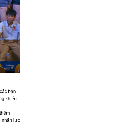
 các bạn
ng khiếu
 thêm
n nhân lực