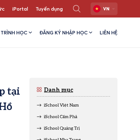
ức
iPortal
Tuyển dụng
VN
TRÌNH HỌC
ĐĂNG KÝ NHẬP HỌC
LIÊN HỆ
p tại
Danh mục
 Hồ
iSchool Việt Nam
iSchool Cẩm Phả
iSchool Quảng Trị
iSchool Nha Trang