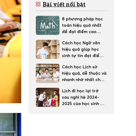
Bài viết nổi bật
8 phương pháp học
toán hiệu quả nhất
để đạt điểm cao
trong học tập
Cách học Ngữ văn
hiệu quả giúp học
sinh tự tin đạt điểm
tốt
Cách học Lịch sử
hiệu quả, dễ thuộc và
nhanh nhớ nhất cho
học sinh
Lịch đi học lại trở
sau nghỉ hè 2024-
2025 của học sinh 63
tỉnh thành cả nước