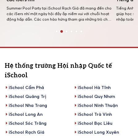
Summer Pool Party tại iSchool Rạch Giá đã mang đến cho
Tiếng Anh kh
các iSers nhí một ngày hội đầy ắp niềm vui với chuỗi hoạt
giúp học sinh
động hấp dẫn. Các con hào hứng tham gia những trò chơi
nhập toàn cầ
team building sôi động, thưởng thức tiệc buffet cùng
dựng nền tản
những món kem mát lạnh, rồi thỏa sức vui chơi […]
học hiện đại
Hệ thống trường Hội nhập Quốc tế
iSchool
iSchool Cẩm Phả
iSchool Hà Tĩnh
iSchool Quảng Trị
iSchool Quy Nhơn
iSchool Nha Trang
iSchool Ninh Thuận
iSchool Long An
iSchool Trà Vinh
iSchool Sóc Trăng
iSchool Bạc Liêu
iSchool Rạch Giá
iSchool Long Xuyên