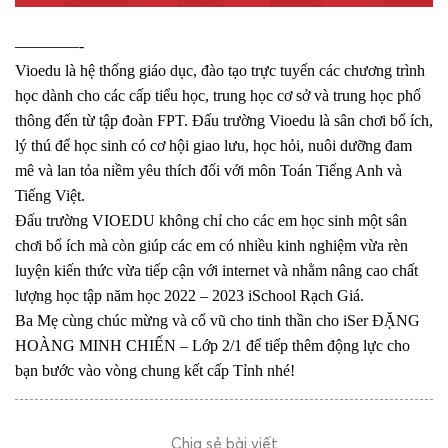
————-
Vioedu là hệ thống giáo dục, đào tạo trực tuyến các chương trình
học dành cho các cấp tiểu học, trung học cơ sở và trung học phổ
thông đến từ tập đoàn FPT. Đấu trường Vioedu là sân chơi bổ ích,
lý thú để học sinh có cơ hội giao lưu, học hỏi, nuôi dưỡng đam
mê và lan tỏa niềm yêu thích đối với môn Toán Tiếng Anh và
Tiếng Việt.
Đấu trường VIOEDU không chỉ cho các em học sinh một sân
chơi bổ ích mà còn giúp các em có nhiều kinh nghiệm vừa rèn
luyện kiến thức vừa tiếp cận với internet và nhằm nâng cao chất
lượng học tập năm học 2022 – 2023 iSchool Rạch Giá.
Ba Mẹ cùng chúc mừng và cổ vũ cho tinh thần cho iSer ĐẶNG
HOÀNG MINH CHIẾN – Lớp 2/1 để tiếp thêm động lực cho
bạn bước vào vòng chung kết cấp Tỉnh nhé!
Chia sẻ bài viết