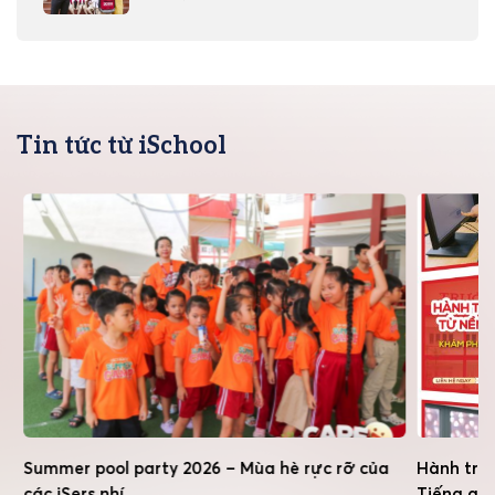
Tin tức từ iSchool
Summer pool party 2026 – Mùa hè rực rỡ của
Hành tran
các iSers nhí
Tiếng anh